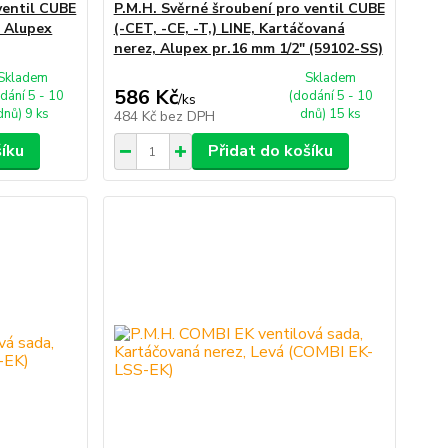
ventil CUBE
P.M.H. Svěrné šroubení pro ventil CUBE
, Alupex
(-CET, -CE, -T,) LINE, Kartáčovaná
nerez, Alupex pr.16 mm 1/2" (59102-SS)
Skladem
Skladem
586 Kč
dání 5 - 10
(dodání 5 - 10
/
ks
dnů) 9 ks
dnů) 15 ks
484 Kč
bez DPH
šíku
Přidat do košíku