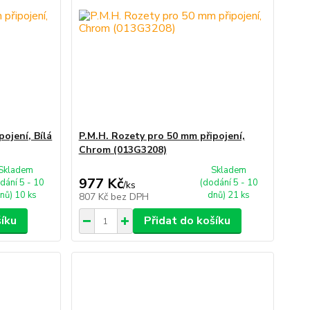
ojení, Bílá
P.M.H. Rozety pro 50 mm připojení,
Chrom (013G3208)
Skladem
Skladem
977 Kč
dání 5 - 10
(dodání 5 - 10
/
ks
nů) 10 ks
dnů) 21 ks
807 Kč
bez DPH
šíku
Přidat do košíku