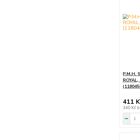
P.M.H. 
ROYAL, 
(118045
411 K
340 Kč
b