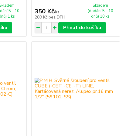
Skladem
Skladem
350 Kč
dání 5 - 10
(dodání 5 - 10
/
ks
dnů) 1 ks
dnů) 10 ks
289 Kč
bez DPH
šíku
Přidat do košíku