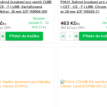
Svěrné šroubení pro ventil CUBE
P.M.H. Svěrné šroubení pro 
CE, -T,) LINE, Kartáčovaná
(-CET, -CE, -T,) LINE, Chrom
Měď pr. 15 mm 1/2" (59004-SS)
pr.16 mm 1/2" (59102-C)
Skladem
č
463 Kč
(dodání 5 - 10
(do
/
ks
/
ks
dnů) 13 ks
ez DPH
383 Kč
bez DPH
Přidat do košíku
Přidat do ko