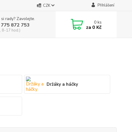
Přihlášení
CZK
 si rady? Zavolejte.
0
ks
 775 872 753
za
0 Kč
, 8-17 hod.)
Držáky a háčky