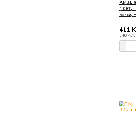
P.M.H. 
(-CET, -
nerez, 
411 K
340 Kč
b