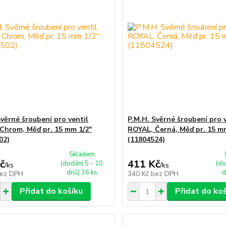
Svěrné šroubení pro ventil
P.M.H. Svěrné šroubení pro 
Chrom, Měď pr. 15 mm 1/2"
ROYAL, Černá, Měď pr. 15 m
02)
(11804524)
Skladem
č
411 Kč
(dodání 5 - 10
(do
/
ks
/
ks
dnů) 36 ks
d
ez DPH
340 Kč
bez DPH
Přidat do košíku
Přidat do ko