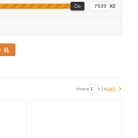
Do
Kč
y
strana
z 14
další