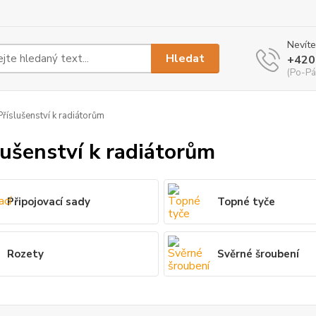
Nevíte
Hledat
+420
(Po-Pá
říslušenství k radiátorům
lušenství k radiátorům
Připojovací sady
Topné tyče
Rozety
Svěrné šroubení