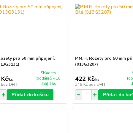
Rozety pro 50 mm připojení,
P.M.H. Rozety pro 50 mm přip
013G3131)
(013G3207)
Skladem
 Kč
422 Kč
(dodání 5 - 10
(do
/
ks
/
ks
dnů) 1 ks
d
č
bez DPH
349 Kč
bez DPH
Přidat do košíku
Přidat do ko