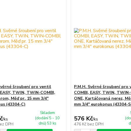
Svěrné šroubení pro ventil
P.M.H. Svěrné šroubení pro 
 EASY, TWIN, TWIN-COMBI,
COMBI, EASY, TWIN, TWIN
rom, Měď pr. 15 mm 3/4"
ONE, Kartáčovaná nerez, Měď
us (43304-C)
mm 3/4" eurokonus (43304-S
Skladem
č
576 Kč
(dodání 5 - 10
(do
/
ks
/
ks
dnů) 53 ks
d
ez DPH
476 Kč
bez DPH