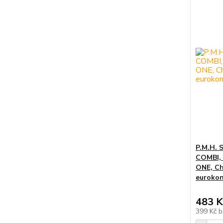
P.M.H. 
COMBI,
ONE, Ch
eurokon
483 K
399 Kč
b