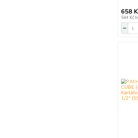
658 K
544 Kč
b