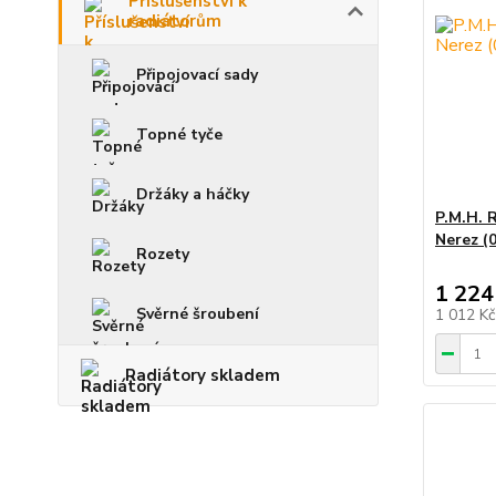
Příslušenství k
radiátorům
Připojovací sady
Topné tyče
Držáky a háčky
P.M.H. 
Nerez (
Rozety
1 224
Svěrné šroubení
1 012 K
Radiátory skladem