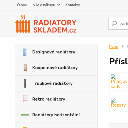
O nás
Vše o nákupu
Kontakty
Úvod
P
Designové radiátory
Přís
Koupelnové radiátory
Trubkové radiátory
Retro radiátory
Radiátory horizontální