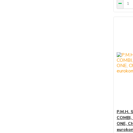
P.M.H. 
COMBI,
ONE, Ch
eurokon