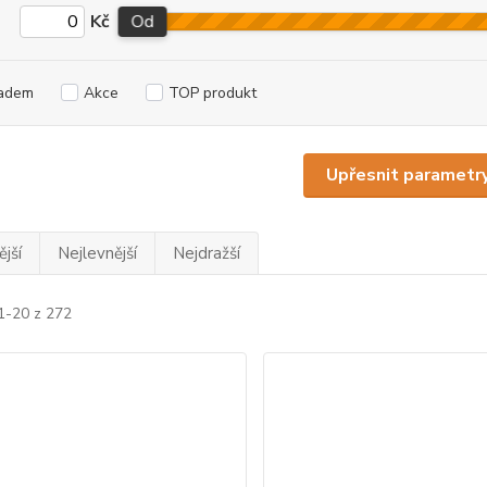
Kč
Od
adem
Akce
TOP produkt
Upřesnit parametr
jší
Nejlevnější
Nejdražší
1-20 z 272