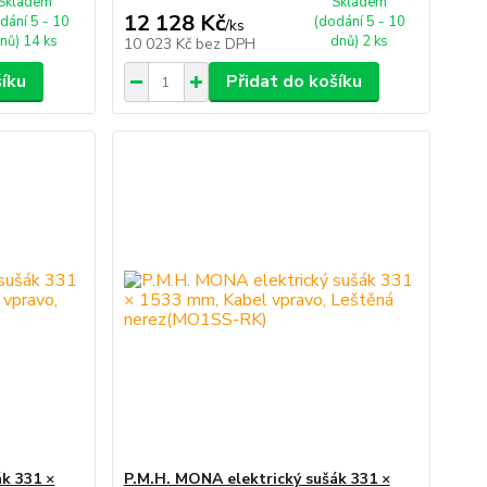
Skladem
Skladem
12 128 Kč
dání 5 - 10
(dodání 5 - 10
/
ks
nů) 14 ks
dnů) 2 ks
10 023 Kč
bez DPH
šíku
Přidat do košíku
k 331 ×
P.M.H. MONA elektrický sušák 331 ×