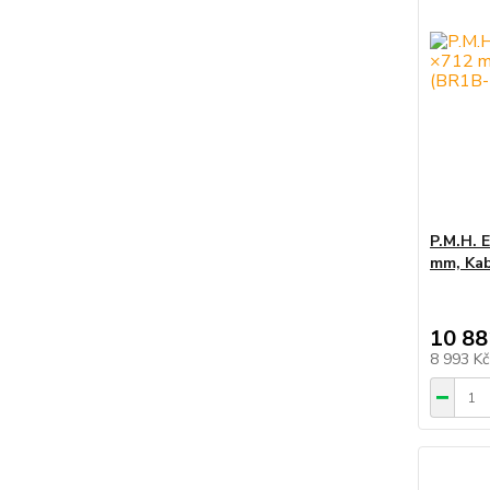
P.M.H. E
mm, Kab
10 88
8 993 K