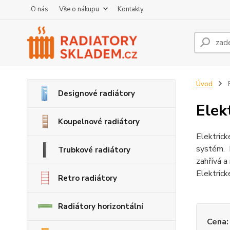
O nás
Vše o nákupu
Kontakty
Úvod
E
Designové radiátory
Elek
Koupelnové radiátory
Elektrick
systém. N
Trubkové radiátory
zahřívá a
Elektrick
Retro radiátory
Radiátory horizontální
Cena: