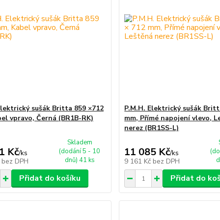
lektrický sušák Britta 859 ×712
P.M.H. Elektrický sušák Brit
el vpravo, Černá (BR1B-RK)
mm, Přímé napojení vlevo, L
nerez (BR1SS-L)
Skladem
1 Kč
11 085 Kč
(dodání 5 - 10
(do
/
ks
/
ks
dnů) 41 ks
d
č
bez DPH
9 161 Kč
bez DPH
Přidat do košíku
Přidat do ko