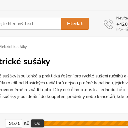
Nevíte
Hledat
+420
(Po-Pá
lektrické sušáky
trické sušáky
é sušáky jsou lehká a praktická řešení pro rychlé sušení ručníků 
a rozdíl od klasických radiátorů nejsou plněné kapalinou, jejich v
 rovnoměrně rozvádí teplo. Díky nízké hmotnosti a jednoduché inst
é sušáky jsou ideální do koupelen, prádelny nebo kanceláří, kde o
Kč
Od