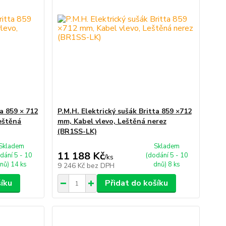
ta 859 × 712
P.M.H. Elektrický sušák Britta 859 ×712
eštěná
mm, Kabel vlevo, Leštěná nerez
(BR1SS-LK)
Skladem
Skladem
11 188 Kč
dání 5 - 10
(dodání 5 - 10
/
ks
nů) 14 ks
dnů) 8 ks
9 246 Kč
bez DPH
šíku
Přidat do košíku