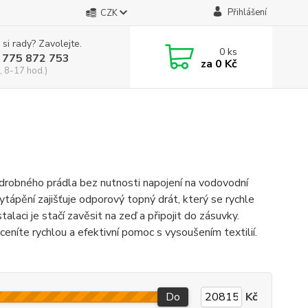
Přihlášení
CZK
 si rady? Zavolejte.
0
ks
 775 872 753
za
0 Kč
, 8-17 hod.)
a drobného prádla bez nutnosti napojení na vodovodní
ytápění zajišťuje odporový topný drát, který se rychle
alaci je stačí zavěsit na zeď a připojit do zásuvky.
ceníte rychlou a efektivní pomoc s vysoušením textilií.
Do
Kč