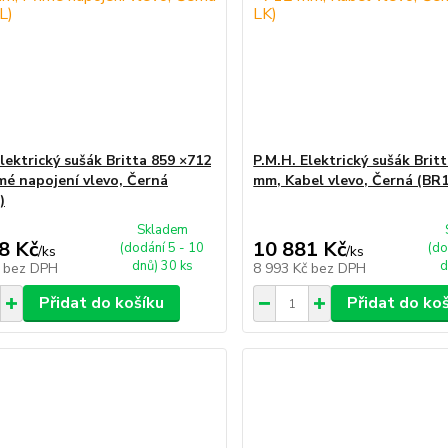
lektrický sušák Britta 859 ×712
P.M.H. Elektrický sušák Brit
mé napojení vlevo, Černá
mm, Kabel vlevo, Černá (BR
)
Skladem
8 Kč
10 881 Kč
(dodání 5 - 10
(do
/
ks
/
ks
dnů) 30 ks
d
č
bez DPH
8 993 Kč
bez DPH
Přidat do košíku
Přidat do ko