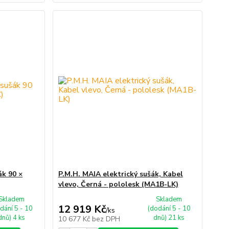
ák 90 ×
P.M.H. MAIA elektrický sušák, Kabel
vlevo, Černá - pololesk (MA1B-LK)
Skladem
Skladem
12 919 Kč
dání 5 - 10
(dodání 5 - 10
/
ks
dnů) 4 ks
dnů) 21 ks
10 677 Kč
bez DPH