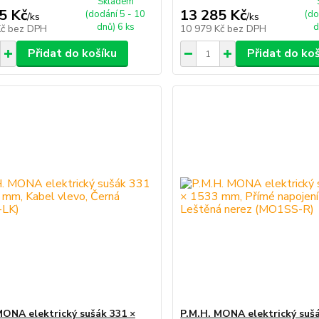
Skladem
5 Kč
13 285 Kč
(dodání 5 - 10
(do
/
ks
/
ks
dnů) 6 ks
d
Kč
bez DPH
10 979 Kč
bez DPH
Přidat do košíku
Přidat do ko
MONA elektrický sušák 331 ×
P.M.H. MONA elektrický sušá