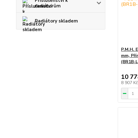
Příslušenství k
radiátorům
Radiátory skladem
P.M.H. E
mm, Pří
(BR1B-L
10 77
8 907 K