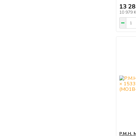
13 28
10 979 
P.M.H. 