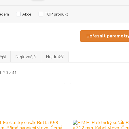
adem
Akce
TOP produkt
Upřesnit parametr
jší
Nejlevnější
Nejdražší
1-20 z 41