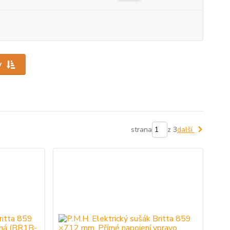
y
strana
z 3
další