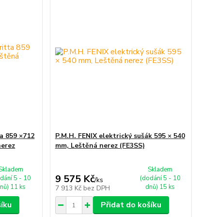
ta 859 ×712
P.M.H. FENIX elektrický sušák 595 × 540
nerez
mm, Leštěná nerez (FE3SS)
Skladem
Skladem
9 575 Kč
dání 5 - 10
(dodání 5 - 10
/
ks
nů) 11 ks
dnů) 15 ks
7 913 Kč
bez DPH
šíku
Přidat do košíku