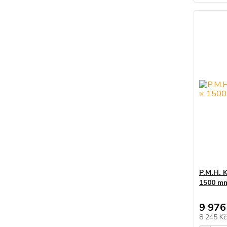
P.M.H. 
1500 mm
9 976
8 245 K