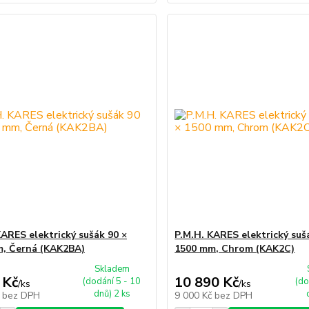
KARES elektrický sušák 90 ×
P.M.H. KARES elektrický suš
, Černá (KAK2BA)
1500 mm, Chrom (KAK2C)
Skladem
 Kč
10 890 Kč
(dodání 5 - 10
(do
/
ks
/
ks
dnů) 2 ks
č
bez DPH
9 000 Kč
bez DPH