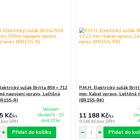
lektrický sušák Britta 859 × 712
P.M.H. Elektrický sušák Brit
mé napojení vpravo, Leštěná
mm, Kabel vpravo, Leštěná 
BR1SS-R)
(BR1SS-RK)
Skladem
5 Kč
11 188 Kč
(dodání 5 - 10
(do
/
ks
/
ks
dnů) 13 ks
d
č
bez DPH
9 246 Kč
bez DPH
Přidat do košíku
Přidat do ko