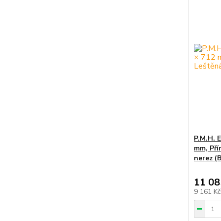
P.M.H. E
mm, Pří
nerez (
11 08
9 161 K