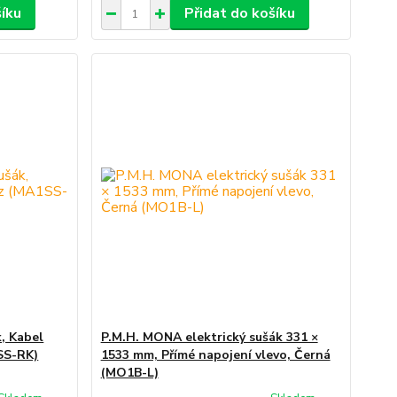
šíku
Přidat do košíku
k, Kabel
P.M.H. MONA elektrický sušák 331 ×
SS-RK)
1533 mm, Přímé napojení vlevo, Černá
(MO1B-L)