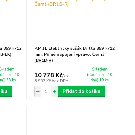
ta 859 ×712
P.M.H. Elektrický sušák Britta 859 ×712
1B-LK)
mm, Přímé napojení vpravo, Černá
(BR1B-R)
Skladem
Skladem
10 778 Kč
dání 5 - 10
(dodání 5 - 10
/
ks
nů) 33 ks
dnů) 19 ks
8 907 Kč
bez DPH
šíku
Přidat do košíku