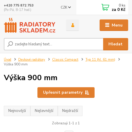
0
ks
+420 775 872 753
CZK
za
0 Kč
(Po-Pá, 8-17 hod.)
Menu
Hledat
Úvod
Deskové radiátory
Classic Compact
Typ 11 (hl. 61 mm)
Výška 900 mm
Výška 900 mm
Upřesnit parametry
Nejnovější
Nejlevnější
Nejdražší
Zobrazuji 1-1 z 1