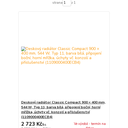
strana
z 1
Deskový radiátor Classic Compact 900 × 400 mm,
544 W, Typ 11, barva bílá, připojení boční, horní
mřížka, úchyty vč. konzolí a příslušenství
(1109000400ECB4)
2 723 Kč
Ve výrobě - termín na
/
ks