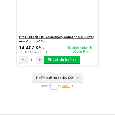
P.M.H. BLENHEIM koupelnový radiátor 450 × 1290
mm, Chrom (CB4)
14 407 Kč
Skladem (dodání 5 -
/
ks
10 dnů) 5 ks
11 907 Kč
bez DPH
Přidat do košíku
Načíst další produkty (20)
strana
z 8
další