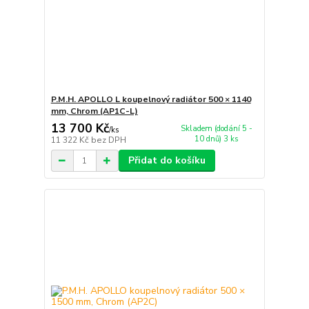
P.M.H. APOLLO L koupelnový radiátor 500 × 1140
mm, Chrom (AP1C-L)
13 700 Kč
Skladem (dodání 5 -
/
ks
10 dnů) 3 ks
11 322 Kč
bez DPH
Přidat do košíku