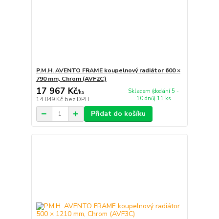
P.M.H. AVENTO FRAME koupelnový radiátor 600 ×
790 mm, Chrom (AVF2C)
17 967 Kč
Skladem (dodání 5 -
/
ks
10 dnů) 11 ks
14 849 Kč
bez DPH
Přidat do košíku