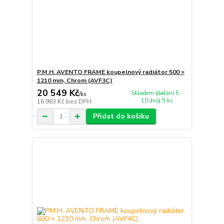
P.M.H. AVENTO FRAME koupelnový radiátor 500 ×
1210 mm, Chrom (AVF3C)
20 549 Kč
Skladem (dodání 5 -
/
ks
10 dnů) 5 ks
16 983 Kč
bez DPH
Přidat do košíku