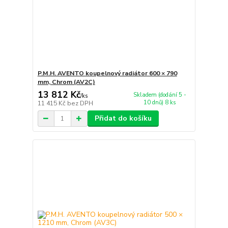
P.M.H. AVENTO koupelnový radiátor 600 × 790
mm, Chrom (AV2C)
13 812 Kč
Skladem (dodání 5 -
/
ks
10 dnů) 8 ks
11 415 Kč
bez DPH
Přidat do košíku