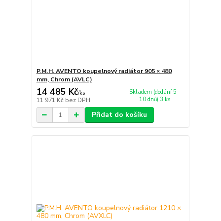
P.M.H. AVENTO koupelnový radiátor 905 × 480
mm, Chrom (AVLC)
14 485 Kč
Skladem (dodání 5 -
/
ks
10 dnů) 3 ks
11 971 Kč
bez DPH
Přidat do košíku