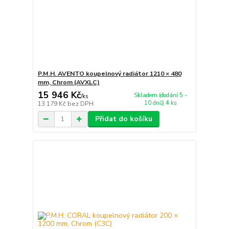
P.M.H. AVENTO koupelnový radiátor 1210 × 480
mm, Chrom (AVXLC)
15 946 Kč
Skladem (dodání 5 -
/
ks
10 dnů) 4 ks
13 179 Kč
bez DPH
Přidat do košíku