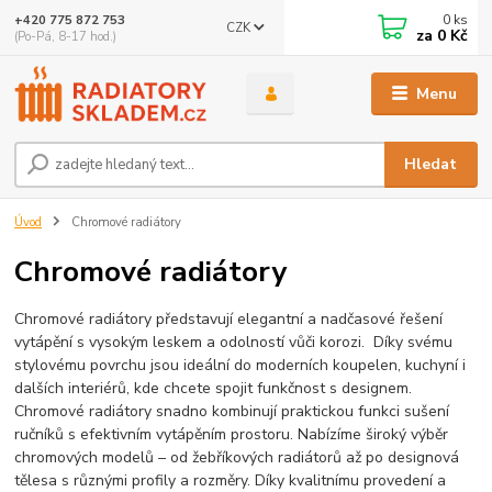
0
ks
+420 775 872 753
CZK
za
0 Kč
(Po-Pá, 8-17 hod.)
Menu
Hledat
Úvod
Chromové radiátory
Chromové radiátory
Chromové radiátory představují elegantní a nadčasové řešení
vytápění s vysokým leskem a odolností vůči korozi. Díky svému
stylovému povrchu jsou ideální do moderních koupelen, kuchyní i
dalších interiérů, kde chcete spojit funkčnost s designem.
Chromové radiátory snadno kombinují praktickou funkci sušení
ručníků s efektivním vytápěním prostoru. Nabízíme široký výběr
chromových modelů – od žebříkových radiátorů až po designová
tělesa s různými profily a rozměry. Díky kvalitnímu provedení a