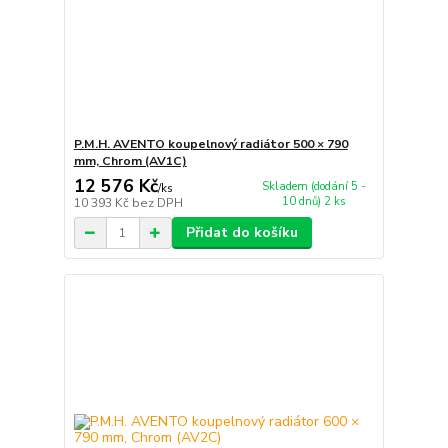
P.M.H. AVENTO koupelnový radiátor 500 × 790
mm, Chrom (AV1C)
12 576 Kč
Skladem (dodání 5 -
/
ks
10 dnů) 2 ks
10 393 Kč
bez DPH
Přidat do košíku