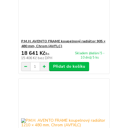
P.M.H. AVENTO FRAME koupelnový radiátor 905 ×
480 mm, Chrom (AVFLC)
18 641 Kč
Skladem (dodání 5 -
/
ks
10 dnů) 5 ks
15 406 Kč
bez DPH
Přidat do košíku