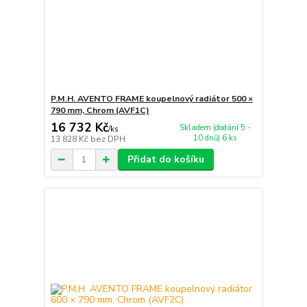
P.M.H. AVENTO FRAME koupelnový radiátor 500 ×
790 mm, Chrom (AVF1C)
16 732 Kč
Skladem (dodání 5 -
/
ks
10 dnů) 6 ks
13 828 Kč
bez DPH
Přidat do košíku