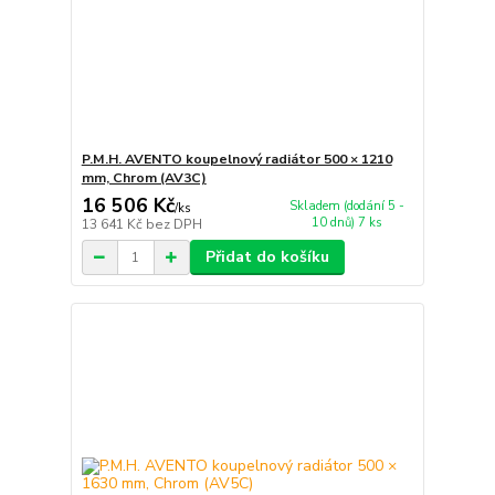
P.M.H. AVENTO koupelnový radiátor 500 × 1210
mm, Chrom (AV3C)
16 506 Kč
Skladem (dodání 5 -
/
ks
10 dnů) 7 ks
13 641 Kč
bez DPH
Přidat do košíku