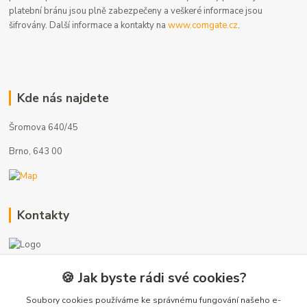
platební bránu jsou plně zabezpečeny a veškeré informace jsou
šifrovány. Další informace a kontakty na
www.comgate.cz
.
Kde nás najdete
Šromova 640/45
Brno, 643 00
Kontakty
🍪 Jak byste rádi své cookies?
+420 775 872 753
(Po-Pá, 8-17 hod.)
Soubory cookies používáme ke správnému fungování našeho e-