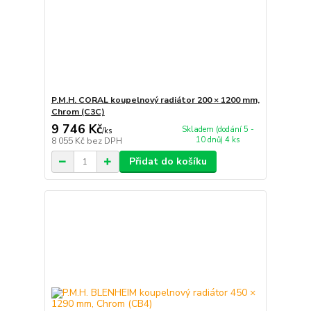
P.M.H. CORAL koupelnový radiátor 200 × 1200 mm,
Chrom (C3C)
9 746 Kč
Skladem (dodání 5 -
/
ks
10 dnů) 4 ks
8 055 Kč
bez DPH
Přidat do košíku