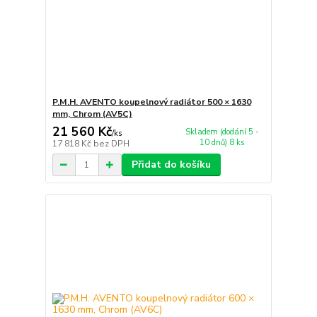
P.M.H. AVENTO koupelnový radiátor 500 × 1630
mm, Chrom (AV5C)
21 560 Kč
Skladem (dodání 5 -
/
ks
10 dnů) 8 ks
17 818 Kč
bez DPH
Přidat do košíku