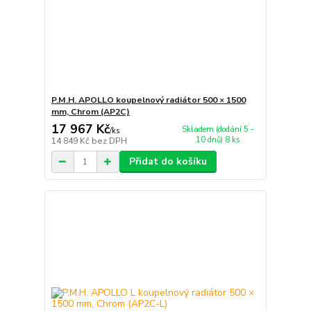
P.M.H. APOLLO koupelnový radiátor 500 × 1500
mm, Chrom (AP2C)
17 967 Kč
Skladem (dodání 5 -
/
ks
10 dnů) 8 ks
14 849 Kč
bez DPH
Přidat do košíku