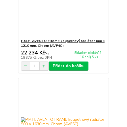
P.M.H. AVENTO FRAME koupelnový radiátor 600 ×
1210 mm, Chrom (AVF4C)
22 234 Kč
Skladem (dodání 5 -
/
ks
10 dnů) 5 ks
18 375 Kč
bez DPH
Přidat do košíku