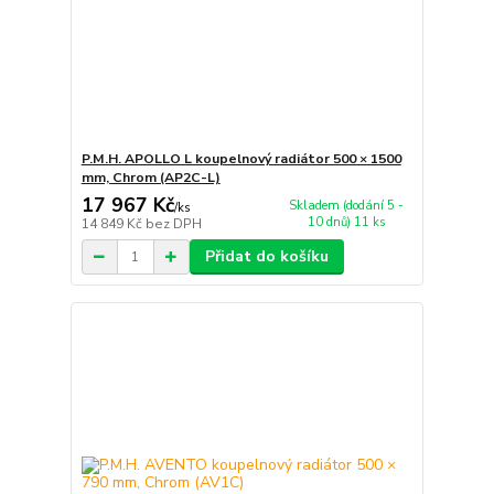
P.M.H. APOLLO L koupelnový radiátor 500 × 1500
mm, Chrom (AP2C-L)
17 967 Kč
Skladem (dodání 5 -
/
ks
10 dnů) 11 ks
14 849 Kč
bez DPH
Přidat do košíku