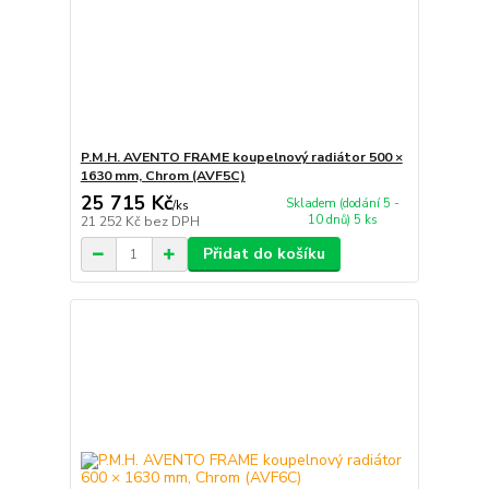
P.M.H. AVENTO FRAME koupelnový radiátor 500 ×
1630 mm, Chrom (AVF5C)
25 715 Kč
Skladem (dodání 5 -
/
ks
10 dnů) 5 ks
21 252 Kč
bez DPH
Přidat do košíku