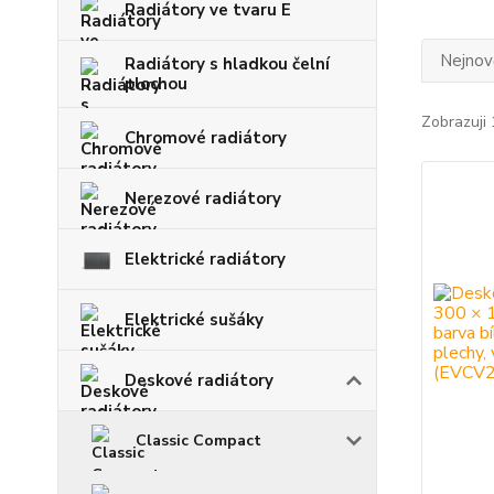
Radiátory ve tvaru E
Nejnově
Radiátory s hladkou čelní
plochou
Zobrazuji 
Chromové radiátory
Nerezové radiátory
Elektrické radiátory
Elektrické sušáky
Deskové radiátory
Classic Compact