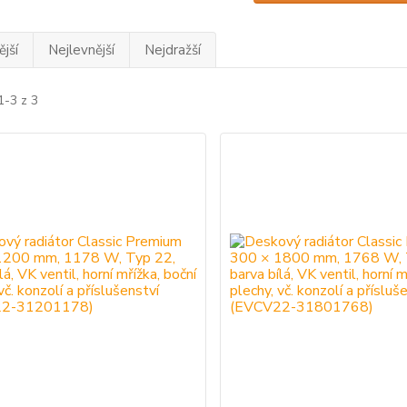
jší
Nejlevnější
Nejdražší
1-3 z 3