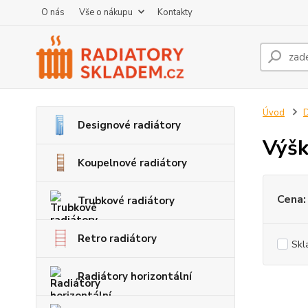
O nás
Vše o nákupu
Kontakty
Úvod
D
Designové radiátory
Výš
Koupelnové radiátory
Cena:
Trubkové radiátory
Retro radiátory
Skl
Radiátory horizontální