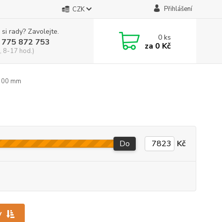
Přihlášení
CZK
 si rady? Zavolejte.
0
ks
 775 872 753
za
0 Kč
, 8-17 hod.)
300 mm
Do
Kč
y