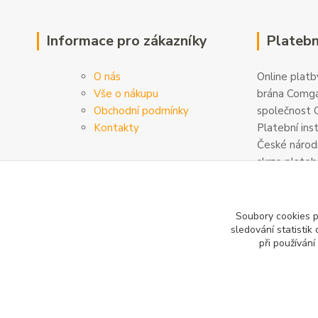
Informace pro zákazníky
Platebn
O nás
Online platby
Vše o nákupu
brána Comga
Obchodní podmínky
společnost C
Kontakty
Platební ins
České národn
skrze plateb
zabezpečeny
šifrovány. D
na
www.com
Soubory cookies 
sledování statisti
při používání