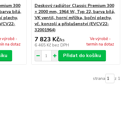
remium 300
Deskový radiátor Classic Premium 300
barva bílá,
× 2000 mm, 1964 W, Typ 22, barva bílá,
í plechy,
VK ventil, horní mřížka, boční plechy,
(EVCV22-
vč. konzolí a příslušenství (EVCV22-
32001964)
7 823 Kč
e výrobě -
Ve výrobě -
/
ks
mín na dotaz
termín na dotaz
6 465 Kč
bez DPH
šíku
Přidat do košíku
strana
z 1