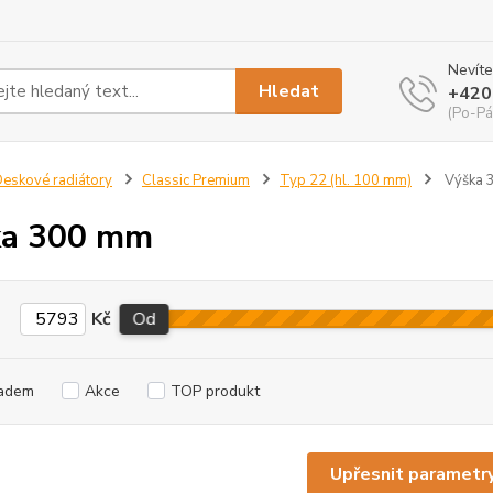
Nevíte
Hledat
+420
(Po-Pá
eskové radiátory
Classic Premium
Typ 22 (hl. 100 mm)
Výška 
ka 300 mm
Kč
Od
adem
Akce
TOP produkt
Upřesnit parametr