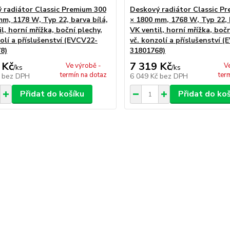
 radiátor Classic Premium 300
Deskový radiátor Classic P
mm, 1178 W, Typ 22, barva bílá,
× 1800 mm, 1768 W, Typ 22, 
l, horní mřížka, boční plechy,
VK ventil, horní mřížka, bočn
olí a příslušenství (EVCV22-
vč. konzolí a příslušenství 
8)
31801768)
 Kč
7 319 Kč
Ve výrobě -
V
/
ks
/
ks
termín na dotaz
ter
č
bez DPH
6 049 Kč
bez DPH
Přidat do košíku
Přidat do ko