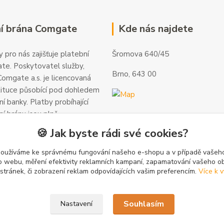
í brána Comgate
Kde nás najdete
 pro nás zajišťuje platební
Šromova 640/45
te. Poskytovatel služby,
Brno, 643 00
omgate a.s. je licencovaná
tituce působící pod dohledem
í banky. Platby probíhající
ní bránu jsou plně
 a veškeré informace jsou
🍪 Jak byste rádi své cookies?
alší informace a kontakty
gate.cz
.
používáme ke správnému fungování našeho e-shopu a v případě vašeho
k o webu, měření efektivity reklamních kampaní, zapamatování vašeho o
 stránek, či zobrazení reklam odpovídajících vašim preferencím.
Více k v
Souhlasím
Nastavení