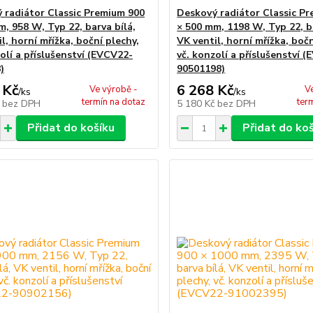
 radiátor Classic Premium 900
Deskový radiátor Classic P
m, 958 W, Typ 22, barva bílá,
× 500 mm, 1198 W, Typ 22, ba
l, horní mřížka, boční plechy,
VK ventil, horní mřížka, bočn
olí a příslušenství (EVCV22-
vč. konzolí a příslušenství 
)
90501198)
 Kč
6 268 Kč
Ve výrobě -
V
/
ks
/
ks
termín na dotaz
ter
č
bez DPH
5 180 Kč
bez DPH
Přidat do košíku
Přidat do ko