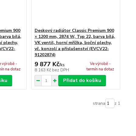
remium 900
Deskový radiátor Classic Premium 900
barva bílá,
× 1200 mm, 2874 W, Typ 22, barva bílá,
í plechy,
VK ventil, horní mřížka, boční plechy,
(EVCV22-
vč. konzolí a příslušenství (EVCV22-
91202874)
9 877 Kč
e výrobě -
Ve výrobě -
/
ks
mín na dotaz
termín na dotaz
8 163 Kč
bez DPH
šíku
Přidat do košíku
strana
z 1