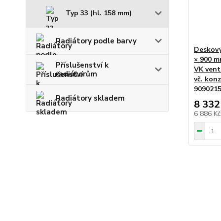
Typ 33 (hl. 158 mm)
Radiátory podle barvy
Deskový
× 900 m
Příslušenství k
VK venti
radiátorům
vč. konz
9090215
Radiátory skladem
8 332
6 886 K