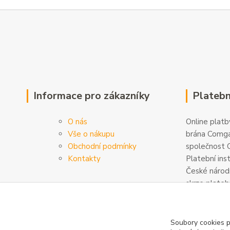
Informace pro zákazníky
Platebn
O nás
Online platby
Vše o nákupu
brána Comga
Obchodní podmínky
společnost C
Kontakty
Platební ins
České národn
skrze plateb
zabezpečeny
šifrovány. D
na
www.com
Soubory cookies 