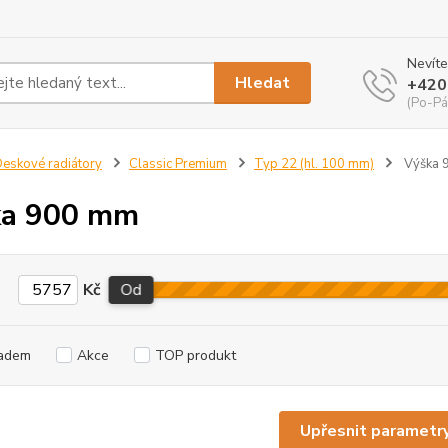
Nevíte
Hledat
+420
(Po-Pá
eskové radiátory
Classic Premium
Typ 22 (hl. 100 mm)
Výška 
ka 900 mm
Kč
Od
adem
Akce
TOP produkt
Upřesnit parametr