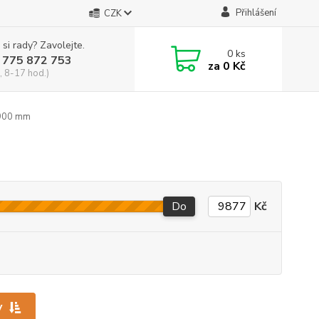
Přihlášení
CZK
 si rady? Zavolejte.
0
ks
 775 872 753
za
0 Kč
, 8-17 hod.)
900 mm
Do
Kč
y