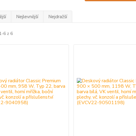
jší
Nejlevnější
Nejdražší
1-6 z 6