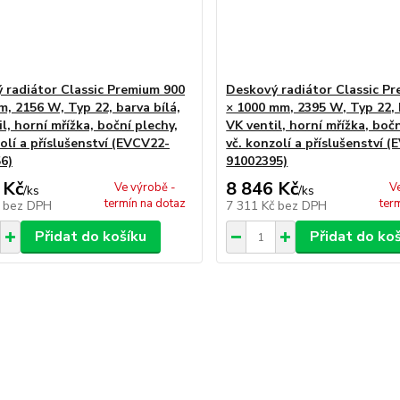
 radiátor Classic Premium 900
Deskový radiátor Classic P
m, 2156 W, Typ 22, barva bílá,
× 1000 mm, 2395 W, Typ 22, 
l, horní mřížka, boční plechy,
VK ventil, horní mřížka, bočn
olí a příslušenství (EVCV22-
vč. konzolí a příslušenství 
6)
91002395)
 Kč
8 846 Kč
Ve výrobě -
V
/
ks
/
ks
termín na dotaz
ter
č
bez DPH
7 311 Kč
bez DPH
Přidat do košíku
Přidat do ko