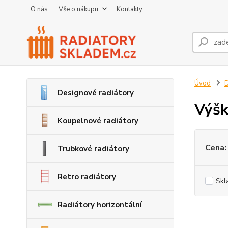
O nás
Vše o nákupu
Kontakty
Úvod
D
Designové radiátory
Výš
Koupelnové radiátory
Cena:
Trubkové radiátory
Retro radiátory
Skl
Radiátory horizontální