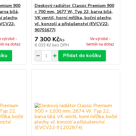
remium 900
Deskový radiátor Classic Premium 900
rva bílá,
× 700 mm, 1677 W, Typ 22, barva bílá,
í plechy,
VK ventil, horní mřížka, boční plechy,
(EVCV22-
vč. konzolí a příslušenství (EVCV22-
90701677)
7 300 Kč
e výrobě -
Ve výrobě -
/
ks
mín na dotaz
termín na dotaz
6 033 Kč
bez DPH
šíku
Přidat do košíku