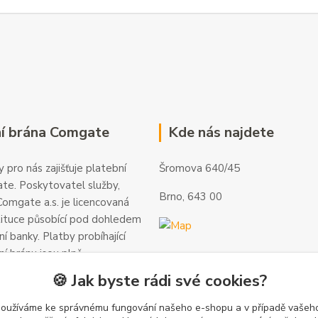
í brána Comgate
Kde nás najdete
 pro nás zajišťuje platební
Šromova 640/45
te. Poskytovatel služby,
Brno, 643 00
omgate a.s. je licencovaná
tituce působící pod dohledem
í banky. Platby probíhající
ní bránu jsou plně
 a veškeré informace jsou
🍪 Jak byste rádi své cookies?
alší informace a kontakty
gate.cz
.
používáme ke správnému fungování našeho e-shopu a v případě vašeho