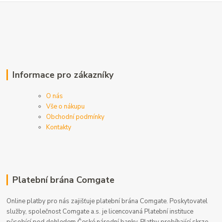
Informace pro zákazníky
O nás
Vše o nákupu
Obchodní podmínky
Kontakty
Platební brána Comgate
Online platby pro nás zajišťuje platební brána Comgate. Poskytovatel
služby, společnost Comgate a.s. je licencovaná Platební instituce
působící pod dohledem České národní banky. Platby probíhající skrze