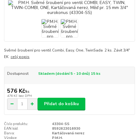
Svěrné šroubení pro ventil Combi, Easy, One, TwinSada 2 ks. Závit 3/4"
EK
celý popis
Dostupnost
Skladem (dodání 5 - 10 dnů) 15 ks
576 Kč
/
ks
476 Kč
bez DPH
Přidat do košíku
Číslo produktu:
43304-SS
EAN kód:
8592623016930
Barva:
Kartáčovaná nerez
Výrobce:
P.M.H.