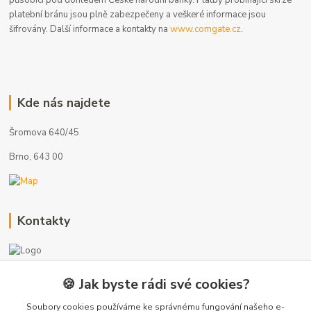
platební bránu jsou plně zabezpečeny a veškeré informace jsou
šifrovány. Další informace a kontakty na
www.comgate.cz
.
Kde nás najdete
Šromova 640/45
Brno, 643 00
Kontakty
🍪 Jak byste rádi své cookies?
+420 775 872 753
(Po-Pá, 8-17 hod.)
Soubory cookies používáme ke správnému fungování našeho e-