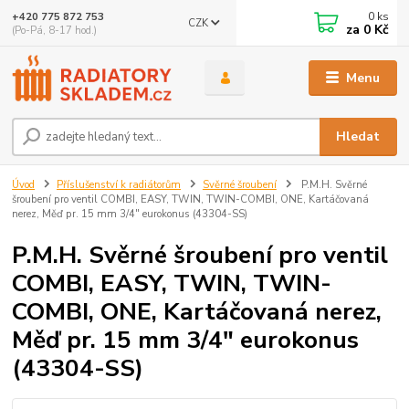
0
ks
+420 775 872 753
CZK
za
0 Kč
(Po-Pá, 8-17 hod.)
Menu
Hledat
Úvod
Příslušenství k radiátorům
Svěrné šroubení
P.M.H. Svěrné
šroubení pro ventil COMBI, EASY, TWIN, TWIN-COMBI, ONE, Kartáčovaná
nerez, Měď pr. 15 mm 3/4" eurokonus (43304-SS)
P.M.H. Svěrné šroubení pro ventil
COMBI, EASY, TWIN, TWIN-
COMBI, ONE, Kartáčovaná nerez,
Měď pr. 15 mm 3/4" eurokonus
(43304-SS)