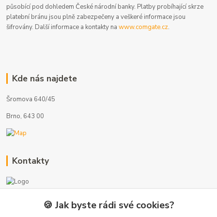
působící pod dohledem České národní banky. Platby probíhající skrze
platební bránu jsou plně zabezpečeny a veškeré informace jsou
šifrovány. Další informace a kontakty na
www.comgate.cz
.
Kde nás najdete
Šromova 640/45
Brno, 643 00
Kontakty
🍪 Jak byste rádi své cookies?
+420 775 872 753
(Po-Pá, 8-17 hod.)