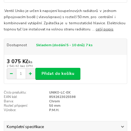
.Ventil Uniko je určen k napojení koupelnových radiátorů v jednom
připojovacím bodě ( vlevo/vpravo) s roztečí 50 mm, pro centrální i
kombinované vytápění. Zpátečka je u termostatické hlavice. Elektrickou
topnou tyč lze instalovat na volnou stranu radiátoru. ...
celý popis
Dostupnost
Skladem (dodání 5 - 10 dnů) 7 ks
3 075 Kč
/
ks
2 541 Kč
bez DPH
Přidat do košíku
Číslo produktu:
UNIKO-LC-EK
EAN kód:
8592623025598
Barva:
Chrom
Rozteč připojení:
50 mm
Výrobce:
P.M.H.
Kompletní specifikace