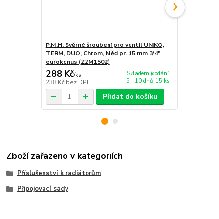
P.M.H. Svěrné šroubení pro ventil UNIKO,
P.M.H. Svěrn
TERM, DUO, Chrom, Měď pr. 15 mm 3/4"
TERM, DUO, 
eurokonus (ZZM1502)
eurokonus 
288 Kč
288 Kč
Skladem (dodání
/
ks
/
ks
5 - 10 dnů) 15 ks
238 Kč
bez DPH
238 Kč
bez 
Přidat do košíku
Zboží zařazeno v kategoriích
Příslušenství k radiátorům
Připojovací sady