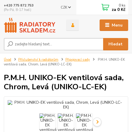
0
ks
+420 775 872 753
CZK
za
0 Kč
(Po-Pá, 8-17 hod.)
Menu
Hledat
Úvod
Příslušenství k radiátorům
Připojovací sady
P.M.H. UNIKO-EK
ventilová sada, Chrom, Levá (UNIKO-LC-EK)
P.M.H. UNIKO-EK ventilová sada,
Chrom, Levá (UNIKO-LC-EK)