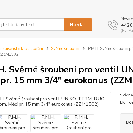
Nevíte
Hledat
+420
(Po-Pá
říslušenství k radiátorům
Svěrné šroubení
P.M.H. Svěrné šroubení p
 (ZZM1502)
H. Svěrné šroubení pro ventil 
pr. 15 mm 3/4" eurokonus (ZZ
Svěrné
EK.
ce
Dos