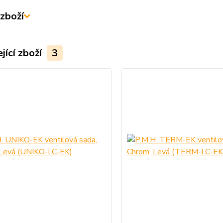
zboží
jící zboží
3