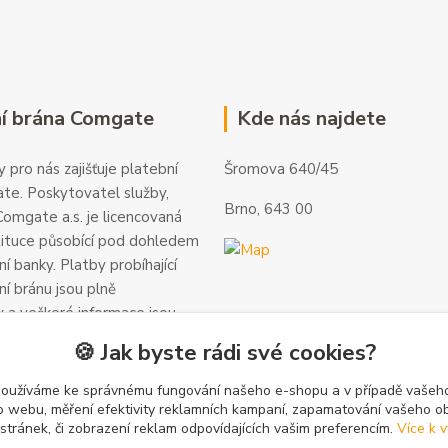
í brána Comgate
Kde nás najdete
 pro nás zajišťuje platební
Šromova 640/45
te. Poskytovatel služby,
Brno, 643 00
omgate a.s. je licencovaná
tituce působící pod dohledem
í banky. Platby probíhající
ní bránu jsou plně
 a veškeré informace jsou
alší informace a kontakty
🍪 Jak byste rádi své cookies?
gate.cz
.
používáme ke správnému fungování našeho e-shopu a v případě vašeho
k o webu, měření efektivity reklamních kampaní, zapamatování vašeho o
 stránek, či zobrazení reklam odpovídajících vašim preferencím.
Více k v