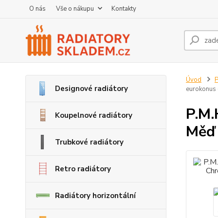
O nás
Vše o nákupu
Kontakty
Úvod
P
Designové radiátory
eurokonus
P.M.
Koupelnové radiátory
Měď 
Trubkové radiátory
Retro radiátory
Radiátory horizontální