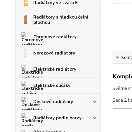
Radiátory ve tvaru E
Radiátory s hladkou čelní
plochou
Chromové radiátory
Nerezové radiátory
Kompl
Elektrické radiátory
Komple
Elektrické sušáky
Svěrné šr
Sada 2 ks
Deskové radiátory
Radiátory podle barvy