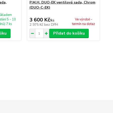
ada,
P.M.H. DUO-EK ventilová sada, Chrom
(DUO-C-EK)
Skladem
3 600 Kč
dání 5 - 10
Ve výrobě -
/
ks
dnů) 7 ks
termín na dotaz
2 975 Kč
bez DPH
šíku
Přidat do košíku