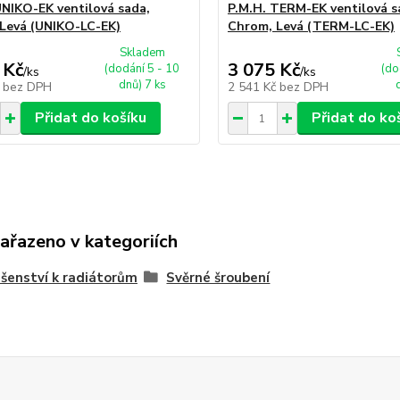
UNIKO-EK ventilová sada,
P.M.H. TERM-EK ventilová s
Levá (UNIKO-LC-EK)
Chrom, Levá (TERM-LC-EK)
Skladem
 Kč
3 075 Kč
(dodání 5 - 10
(do
/
ks
/
ks
dnů) 7 ks
č
bez DPH
2 541 Kč
bez DPH
Přidat do košíku
Přidat do ko
zařazeno v kategoriích
ušenství k radiátorům
Svěrné šroubení