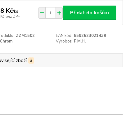
8 Kč
/
ks
Přidat do košíku
 Kč
bez DPH
roduktu:
ZZM1502
EAN kód:
8592623021439
Chrom
Výrobce:
P.M.H.
visející zboží
3