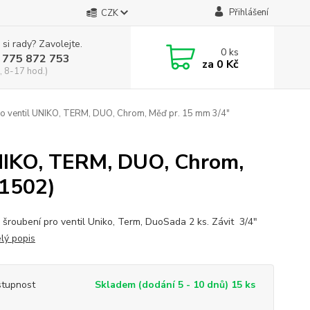
Přihlášení
CZK
 si rady? Zavolejte.
0
ks
 775 872 753
za
0 Kč
, 8-17 hod.)
ro ventil UNIKO, TERM, DUO, Chrom, Měď pr. 15 mm 3/4"
UNIKO, TERM, DUO, Chrom,
M1502)
 šroubení pro ventil Uniko, Term, DuoSada 2 ks. Závit 3/4"
lý popis
tupnost
Skladem (dodání 5 - 10 dnů) 15 ks