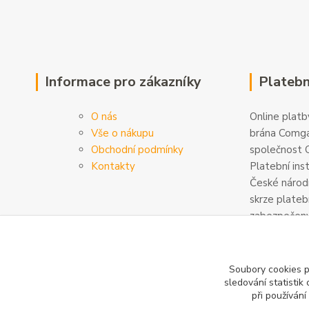
Informace pro zákazníky
Platebn
O nás
Online platby
Vše o nákupu
brána Comga
Obchodní podmínky
společnost C
Kontakty
Platební ins
České národn
skrze plateb
zabezpečeny
šifrovány. D
na
www.com
Soubory cookies 
sledování statisti
při používání