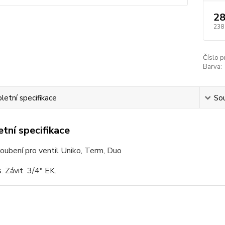
28
238
Číslo p
Barva:
etní specifikace
Sou
tní specifikace
oubení pro ventil Uniko, Term, Duo
. Závit 3/4" EK.