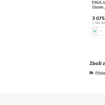
P.M.H. 
Chrom, 
3 075
2 541 K
Zboží 
Přísl