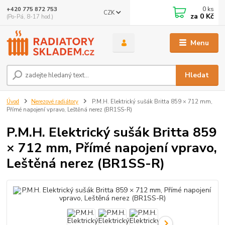
0
ks
+420 775 872 753
CZK
za
0 Kč
(Po-Pá, 8-17 hod.)
Menu
Hledat
Úvod
Nerezové radiátory
P.M.H. Elektrický sušák Britta 859 × 712 mm,
Přímé napojení vpravo, Leštěná nerez (BR1SS-R)
P.M.H. Elektrický sušák Britta 859
× 712 mm, Přímé napojení vpravo,
Leštěná nerez (BR1SS-R)