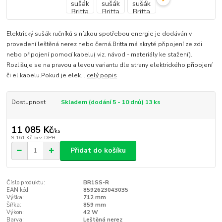
Elektrický sušák ručníků s nízkou spotřebou energie je dodáván v
provedení leštěná nerez nebo černá.Britta má skryté připojení ze zdi
nebo připojení pomocí kabelu( viz. návod - materiály ke stažení).
Rozlišuje se na pravou a levou variantu dle strany elektrického připojení
či el.kabelu.Pokud je elek...
celý popis
Dostupnost
Skladem (dodání 5 - 10 dnů) 13 ks
11 085 Kč
/
ks
9 161 Kč
bez DPH
Přidat do košíku
Číslo produktu:
BR1SS-R
EAN kód:
8592623043035
Výška:
712 mm
Šířka:
859 mm
Výkon:
42 W
Barva:
Leštěná nerez