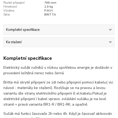
Rozteč připojení:
768 mm
Hmotnost:
2,9 kg
Výrobce:
P.M.H.
Série:
BRITTA
Kompletní specifikace
Ke stažení
Kompletní specifikace
Elektrický sušák ručníků s nízkou spotřebou energie je dodáván v
provedení leštěná nerez nebo černá.
Britta má skryté připojení ze zdi nebo připojení pomocí kabelu( viz.
návod - materiály ke stažení). Rozlišuje se na pravou a levou
variantu dle strany elektrického připojení či el.kabelu.Pokud je
elektrické připojení / kabel vpravo, ovládání sušáku je na levé
straně = pravá varianta BR1-R / BR1-RK, a opačně.
Sušák má funkci časovače 2h nebo 4h. Když je časovač aktivován