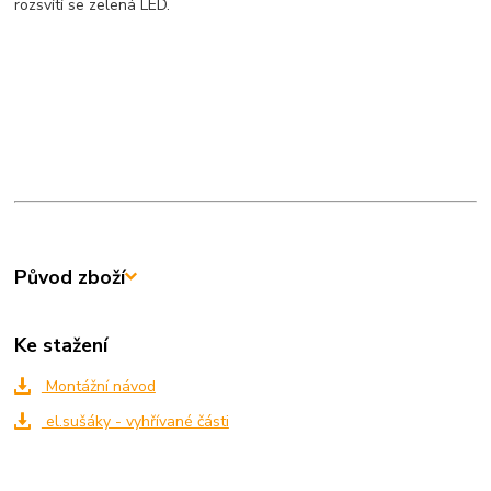
rozsvítí se zelená LED.
Původ zboží
Ke stažení
Montážní návod
el.sušáky - vyhřívané části