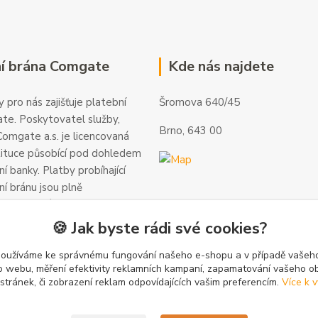
í brána Comgate
Kde nás najdete
 pro nás zajišťuje platební
Šromova 640/45
te. Poskytovatel služby,
Brno, 643 00
omgate a.s. je licencovaná
tituce působící pod dohledem
í banky. Platby probíhající
ní bránu jsou plně
 a veškeré informace jsou
alší informace a kontakty
🍪 Jak byste rádi své cookies?
gate.cz
.
používáme ke správnému fungování našeho e-shopu a v případě vašeho
k o webu, měření efektivity reklamních kampaní, zapamatování vašeho o
 stránek, či zobrazení reklam odpovídajících vašim preferencím.
Více k v