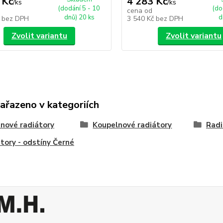
 Kč
4 283 Kč
/
ks
/
ks
(dodání 5 - 10
(do
cena od
dnů) 20 ks
d
č
bez DPH
3 540 Kč
bez DPH
Zvolit variantu
Zvolit variantu
zařazeno v kategoriích
nové radiátory
Koupelnové radiátory
Radi
tory - odstíny Černé