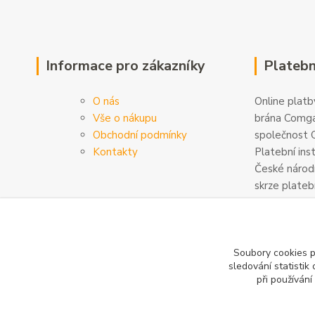
Informace pro zákazníky
Platebn
O nás
Online platby
Vše o nákupu
brána Comga
Obchodní podmínky
společnost C
Kontakty
Platební ins
České národn
skrze plateb
zabezpečeny
šifrovány. D
na
www.com
Soubory cookies 
sledování statisti
při používání