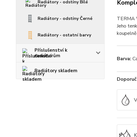
Komple
Radiátory - odstíny Bílé
TERMA War
Radiátory - odstíny Černé
Jeho tenk
koupelně 
Radiátory - ostatní barvy
Příslušenství k
radiátorům
Barva:
Ca
Radiátory skladem
Doporuče
V
K