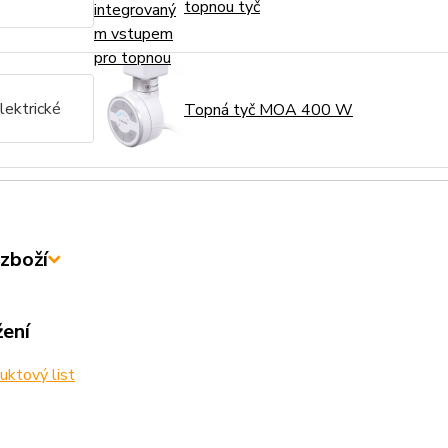
topnou tyč
lektrické
Topná tyč MOA 400 W
zboží
žení
ktový list