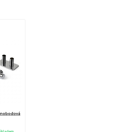
dnobodová
Skladem