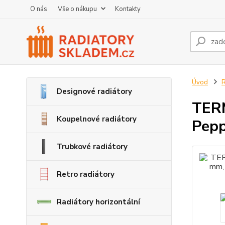
O nás
Vše o nákupu
Kontakty
Úvod
R
Designové radiátory
TERM
Koupelnové radiátory
Pep
Trubkové radiátory
Retro radiátory
Radiátory horizontální