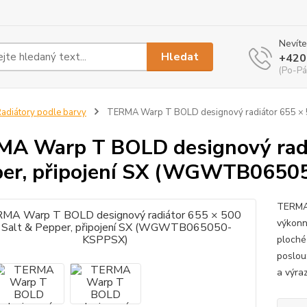
Nevíte
Hledat
+420
(Po-Pá
adiátory podle barvy
TERMA Warp T BOLD designový radiátor 655 × 
A Warp T BOLD designový radi
per, připojení SX (WGWTB065
TERMA 
výkonn
ploché
poslou
a výraz