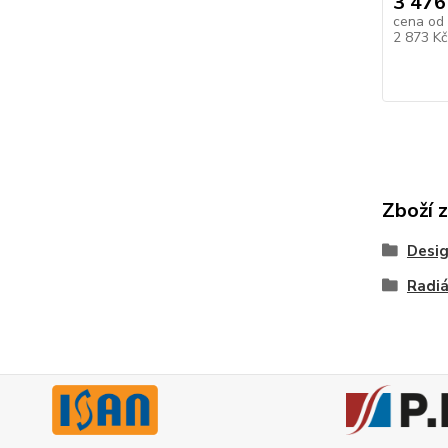
3 476
cena od
2 873 K
Zboží 
Desig
Radiá