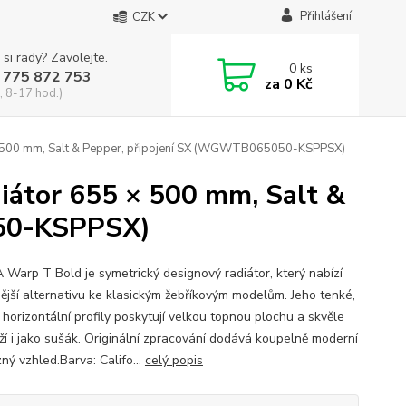
Přihlášení
CZK
 si rady? Zavolejte.
0
ks
 775 872 753
za
0 Kč
, 8-17 hod.)
500 mm, Salt & Pepper, připojení SX (WGWTB065050-KSPPSX)
átor 655 × 500 mm, Salt &
050-KSPPSX)
Warp T Bold je symetrický designový radiátor, který nabízí
ější alternativu ke klasickým žebříkovým modelům. Jeho tenké,
 horizontální profily poskytují velkou topnou plochu a skvěle
ží i jako sušák. Originální zpracování dodává koupelně moderní
ný vzhled.Barva: Califo...
celý popis