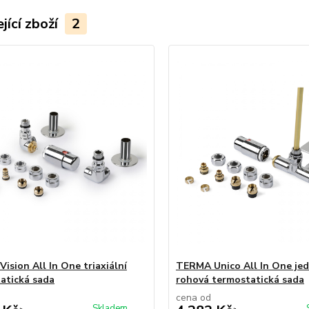
jící zboží
2
ision All In One triaxiální
TERMA Unico All In One je
atická sada
rohová termostatická sada
cena od
Skladem