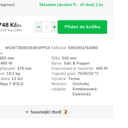
tupnost
Skladem (dodání 5 - 10 dnů) 2 ks
748 Kč
/
ks
Přidat do košíku
30 Kč
bez DPH
WGWTB065050KSPPSX
EAN kód:
5901804764080
u:
655 mm
Šířka:
500 mm
460 W
Barva:
Salt & Pepper
připojení:
470 mm
Doporučená el. topná tyč:
400 W
st:
18,2 kg
Teplotní spád:
75/65/20 °C
 doba:
12 let
Výrobce:
Terma
Warp T BOLD
Možnost
Ústřední,
vytápění:
Kombinované,
Elektrické
Související zboží
2