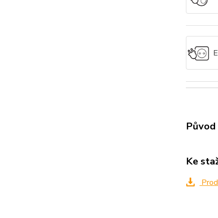
E
Původ 
Ke sta
Produ