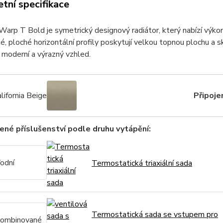
tní specifikace
p T Bold je symetrický designový radiátor, který nabízí výkon
é, ploché horizontální profily poskytují velkou topnou plochu a sk
moderní a výrazný vzhled.
lifornia Beige
Připojen
né příslušenství podle druhu vytápění:
odní
Termostatická triaxiální sada
Termostatická sada se vstupem pro
ombinované