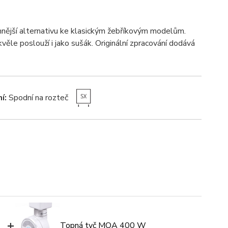
nější alternativu ke klasickým žebříkovým modelům.
věle poslouží i jako sušák. Originální zpracování dodává
í:
Spodní na rozteč
+
Topná tyč MOA 400 W