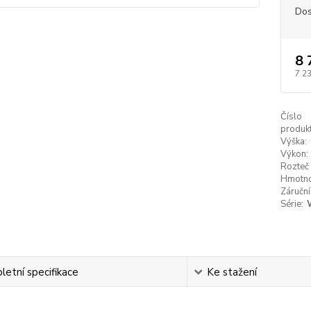
Dos
8 
7 2
Číslo
produkt
Výška:
Výkon:
Rozteč 
Hmotno
Záruční
Série:
etní specifikace
Ke stažení