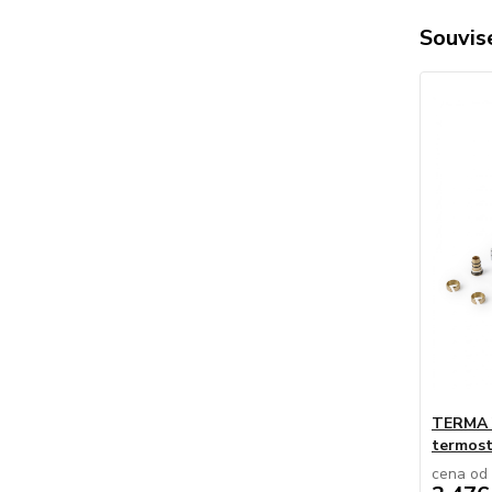
Souvise
TERMA V
termost
cena od