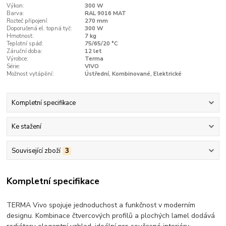
Výkon:
300 W
Barva:
RAL 9016 MAT
Rozteč připojení:
270 mm
Doporučená el. topná tyč:
300 W
Hmotnost:
7 kg
Teplotní spád:
75/65/20 °C
Záruční doba:
12 let
Výrobce:
Terma
Série:
VIVO
Možnost vytápění:
Ústřední, Kombinované, Elektrické
Kompletní specifikace
Ke stažení
Související zboží
3
Kompletní specifikace
TERMA Vivo spojuje jednoduchost a funkčnost v moderním
designu. Kombinace čtvercových profilů a plochých lamel dodává