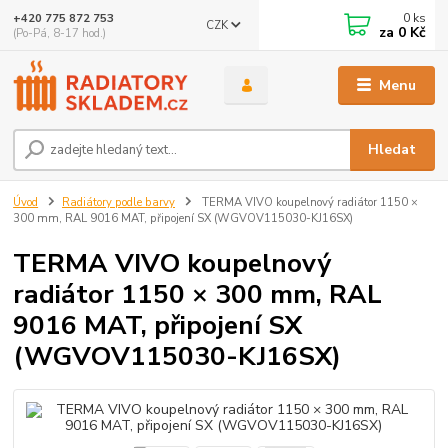
0
ks
+420 775 872 753
CZK
za
0 Kč
(Po-Pá, 8-17 hod.)
Menu
Hledat
Úvod
Radiátory podle barvy
TERMA VIVO koupelnový radiátor 1150 ×
300 mm, RAL 9016 MAT, připojení SX (WGVOV115030-KJ16SX)
TERMA VIVO koupelnový
radiátor 1150 × 300 mm, RAL
9016 MAT, připojení SX
(WGVOV115030-KJ16SX)