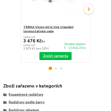
TERMA Vision All In One triaxiální
TERMA Unico
termostatická sada
rohová term
cena od
cena od
3 476 Kč
4 283 Kč
/
ks
Skladem (dodání
cena od
cena od
5 - 10 dnů) 20 ks
2 873 Kč
bez DPH
3 540 Kč
bez
Zvolit variantu
Zboží zařazeno v kategoriích
Koupelnové radiátory
Radiátory podle barvy
Radiátory skladem