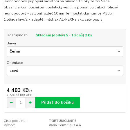
jednobodové připojení radiátoru na přívodní trubky ze zdi.Sada
obsahuje:Komplexní termostatický ventil s ponornou trubicí, rohový,
jednobodový - vstupní rozteč 50 mmTermostatická hlavice M30 x
1.5Sada krycí2 × adaptér měď, 2x AL-PEXNa sk...
celý popis
Dostupnost
Skladem (dodání 5 - 10 dnů) 2 ks
Barva
Orientace
4 483 Kč
/
ks
3 705 Kč
bez DPH
Přidat do košíku
Číslo produktu:
TGETUNICLK9P5
Výrobce:
Vario Term Sp. z o.o.