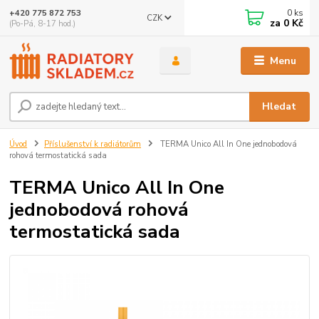
0
ks
+420 775 872 753
CZK
za
0 Kč
(Po-Pá, 8-17 hod.)
Menu
Hledat
Úvod
Příslušenství k radiátorům
TERMA Unico All In One jednobodová
rohová termostatická sada
TERMA Unico All In One
jednobodová rohová
termostatická sada