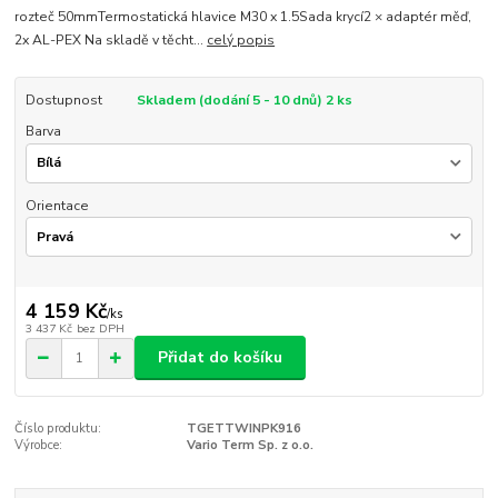
rozteč 50mmTermostatická hlavice M30 x 1.5Sada krycí2 × adaptér měď,
2x AL-PEX Na skladě v těcht...
celý popis
Dostupnost
Skladem (dodání 5 - 10 dnů) 2 ks
Barva
Orientace
4 159 Kč
/
ks
3 437 Kč
bez DPH
Přidat do košíku
Číslo produktu:
TGETTWINPK916
Výrobce:
Vario Term Sp. z o.o.