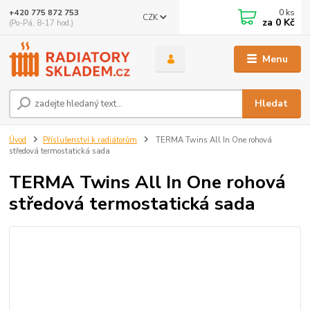
0
ks
+420 775 872 753
CZK
za
0 Kč
(Po-Pá, 8-17 hod.)
Menu
Hledat
Úvod
Příslušenství k radiátorům
TERMA Twins All In One rohová
středová termostatická sada
TERMA Twins All In One rohová
středová termostatická sada