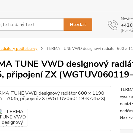
Nevíte
Hledat
+420
(Po-Pá
adiátory podle barvy
TERMA TUNE VWD designový radiátor 600 × 11
A TUNE VWD designový radiát
, připojení ZX (WGTUV060119
TERMA 
vysokou
nabízí 
nadčas
klasick