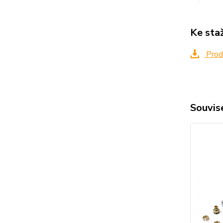
Ke sta
Produ
Souvise