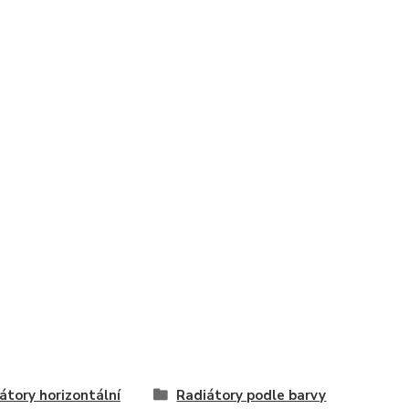
átory horizontální
Radiátory podle barvy