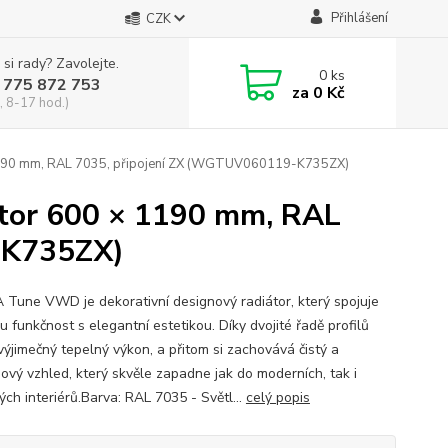
Přihlášení
CZK
 si rady? Zavolejte.
0
ks
 775 872 753
za
0 Kč
, 8-17 hod.)
90 mm, RAL 7035, připojení ZX (WGTUV060119-K735ZX)
or 600 × 1190 mm, RAL
-K735ZX)
Tune VWD je dekorativní designový radiátor, který spojuje
 funkčnost s elegantní estetikou. Díky dvojité řadě profilů
výjimečný tepelný výkon, a přitom si zachovává čistý a
ový vzhled, který skvěle zapadne jak do moderních, tak i
ých interiérů.Barva: RAL 7035 - Světl...
celý popis