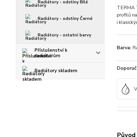
Radiátory - odstíny Bílé
TERMA Tun
profilů n
Radiátory - odstíny Černé
i klasický
Radiátory - ostatní barvy
Barva:
RA
Příslušenství k
radiátorům
Doporuče
Radiátory skladem
V
Původ 