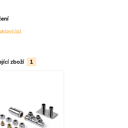
žení
ktový list
jící zboží
1