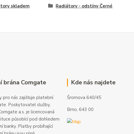
átory skladem
Radiátory - odstíny Černé
í brána Comgate
Kde nás najdete
 pro nás zajišťuje platební
Šromova 640/45
te. Poskytovatel služby,
Brno, 643 00
omgate a.s. je licencovaná
tituce působící pod dohledem
í banky. Platby probíhající
ní bránu jsou plně