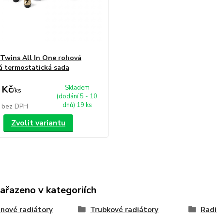
wins All In One rohová
á termostatická sada
 Kč
Skladem
/
ks
(dodání 5 - 10
dnů) 19 ks
č
bez DPH
Zvolit variantu
zařazeno v kategoriích
nové radiátory
Trubkové radiátory
Radi