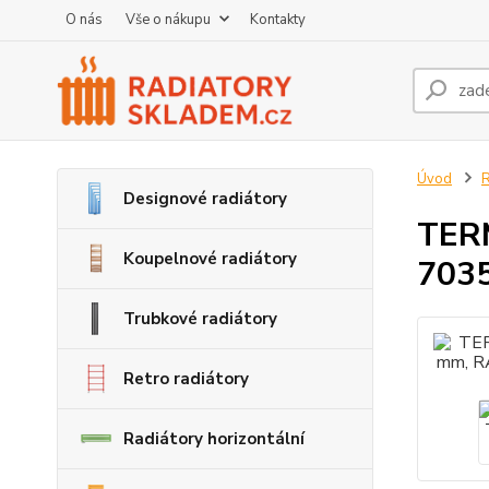
O nás
Vše o nákupu
Kontakty
Úvod
R
Designové radiátory
TERM
Koupelnové radiátory
7035
Trubkové radiátory
Retro radiátory
Radiátory horizontální