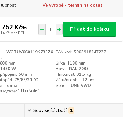
tupnost
Ve výrobě - termín na dotaz
 752 Kč
/
ks
Přidat do košíku
514 Kč
bez DPH
WGTUV060119K735ZX
EAN kód:
5903918247237
u:
600 mm
Šířka:
1190 mm
1450 W
Barva:
RAL 7035
připojení:
50 mm
Hmotnost:
31,5 kg
í spád:
75/65/20 °C
Záruční doba:
12 let
e:
Terma
Série:
TUNE VWD
t vytápění:
Ústřední
Související zboží
1