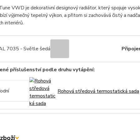
e VWD je dekorativní designový radiátor, který spojuje vysoko
abízí výjimečný tepelný výkon, a přitom si zachovává čistý a nad
ch interiérů.
L 7035 - Světle šedá
Připojen
né příslušenství podle druhu vytápění:
odní
Rohová středová termostatická sada
zboží