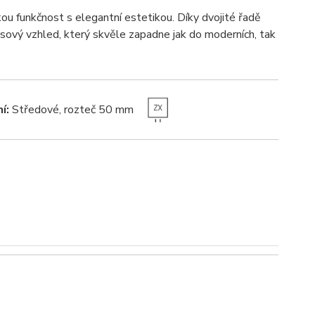
u funkčnost s elegantní estetikou. Díky dvojité řadě
časový vzhled, který skvěle zapadne jak do moderních, tak
í:
Středové, rozteč 50 mm