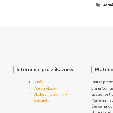
Radi
Informace pro zákazníky
Platebn
O nás
Online platby
Vše o nákupu
brána Comga
Obchodní podmínky
společnost C
Kontakty
Platební ins
České národn
skrze plateb