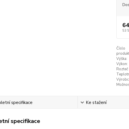
Dos
64
53 
Číslo
produkt
Výška:
Výkon:
Rozteč 
Teplotn
Výrobc
Možnos
etní specifikace
Ke stažení
tní specifikace