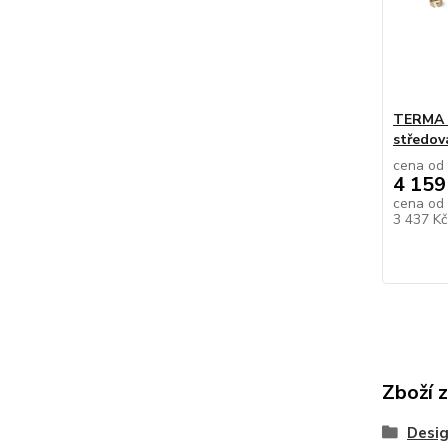
TERMA T
středov
cena od
4 159
cena od
3 437 K
Zboží 
Desig