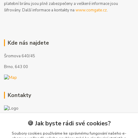
platební bránu jsou plně zabezpečeny a veškeré informace jsou
šifrovány. Další informace a kontakty na
www.comgate.cz
.
Kde nás najdete
Šromova 640/45
Brno, 643 00
Kontakty
🍪 Jak byste rádi své cookies?
+420 775 872 753
(Po-Pá, 8-17 hod.)
Soubory cookies používáme ke správnému fungování našeho e-