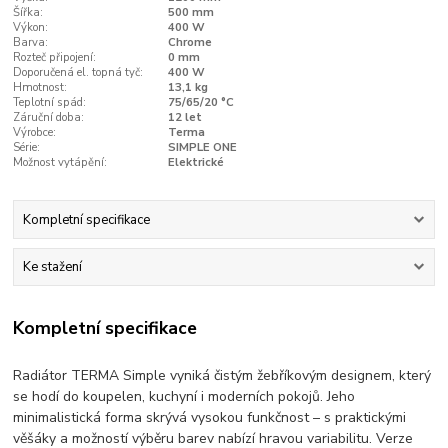
Šířka:
500 mm
Výkon:
400 W
Barva:
Chrome
Rozteč připojení:
0 mm
Doporučená el. topná tyč:
400 W
Hmotnost:
13,1 kg
Teplotní spád:
75/65/20 °C
Záruční doba:
12 let
Výrobce:
Terma
Série:
SIMPLE ONE
Možnost vytápění:
Elektrické
Kompletní specifikace
Ke stažení
Kompletní specifikace
Radiátor TERMA Simple vyniká čistým žebříkovým designem, který
se hodí do koupelen, kuchyní i moderních pokojů. Jeho
minimalistická forma skrývá vysokou funkčnost – s praktickými
věšáky a možností výběru barev nabízí hravou variabilitu. Verze