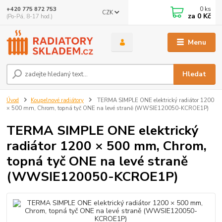
0
ks
+420 775 872 753
CZK
za
0 Kč
(Po-Pá, 8-17 hod.)
Menu
Hledat
Úvod
Koupelnové radiátory
TERMA SIMPLE ONE elektrický radiátor 1200
× 500 mm, Chrom, topná tyč ONE na levé straně (WWSIE120050-KCROE1P)
TERMA SIMPLE ONE elektrický
radiátor 1200 × 500 mm, Chrom,
topná tyč ONE na levé straně
(WWSIE120050-KCROE1P)