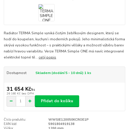
Radiátor TERMA Simple vyniká čistým žebříkovým designem, který se
hodí do koupelen, kuchyní i moderních pokojů. Jeho minimalistická forma
skrývá vysokou funkčnost – s praktickými věšáky a možností výběru barev
nabízí hravou variabilitu. Verze TERMA Simple ONE má navíc integrované
elektrické topné tě...
celý popis
Dostupnost
Skladem (dodání 5 - 10 dnů) 1 ks
31 654 Kč
/
ks
26 160 Kč
bez DPH
Přidat do košíku
Číslo produktu:
WWSIE120050KCROE1P
EAN kód:
5901804919138
Výška:
1200 mm