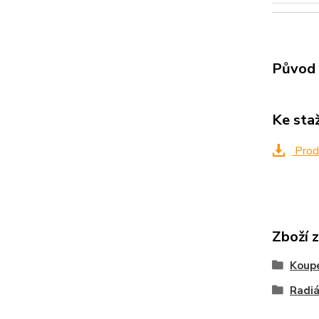
Původ 
Ke sta
Produ
Zboží 
Koupe
Radiá