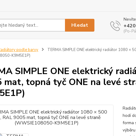
Nevíte
Hledat
+420
(Po-Pá
adiátory podle barvy
TERMA SIMPLE ONE elektrický radiátor 1080 × 50
8050-K9M5E1P)
A SIMPLE ONE elektrický radi
 mat, topná tyč ONE na levé 
5E1P)
Radiát
hodí d
forma 
výběru