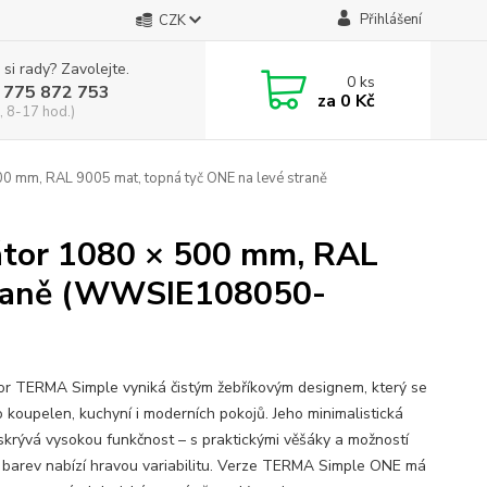
Přihlášení
CZK
 si rady? Zavolejte.
0
ks
 775 872 753
za
0 Kč
, 8-17 hod.)
0 mm, RAL 9005 mat, topná tyč ONE na levé straně
átor 1080 × 500 mm, RAL
straně (WWSIE108050-
or TERMA Simple vyniká čistým žebříkovým designem, který se
o koupelen, kuchyní i moderních pokojů. Jeho minimalistická
skrývá vysokou funkčnost – s praktickými věšáky a možností
 barev nabízí hravou variabilitu. Verze TERMA Simple ONE má