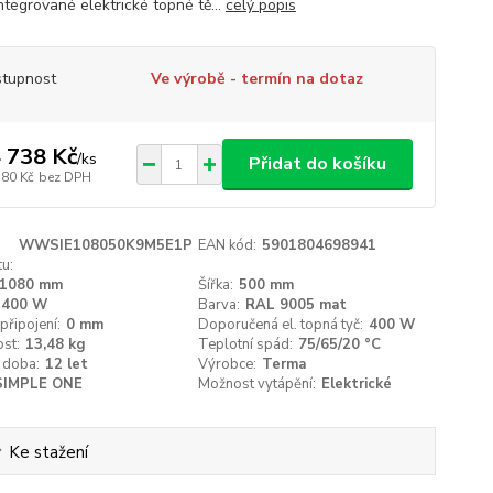
ntegrované elektrické topné tě...
celý popis
tupnost
Ve výrobě - termín na dotaz
 738 Kč
/
ks
Přidat do košíku
180 Kč
bez DPH
WWSIE108050K9M5E1P
EAN kód:
5901804698941
u:
1080 mm
Šířka:
500 mm
400 W
Barva:
RAL 9005 mat
připojení:
0 mm
Doporučená el. topná tyč:
400 W
st:
13,48 kg
Teplotní spád:
75/65/20 °C
 doba:
12 let
Výrobce:
Terma
SIMPLE ONE
Možnost vytápění:
Elektrické
Ke stažení