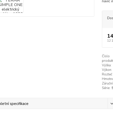
navíc i
Dos
14
12 
Číslo
produkt
Výška:
Výkon:
Rozteč 
Hmotno
Záruční
Série:
etní specifikace