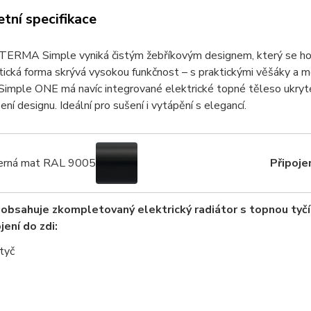
tní specifikace
TERMA Simple vyniká čistým žebříkovým designem, který se hodí
tická forma skrývá vysokou funkčnost – s praktickými věšáky a mo
mple ONE má navíc integrované elektrické topné těleso ukryté 
ení designu. Ideální pro sušení i vytápění s elegancí.
rná mat RAL 9005
Připojen
obsahuje zkompletovaný elektrický radiátor s topnou tyčí 
jení do zdi: