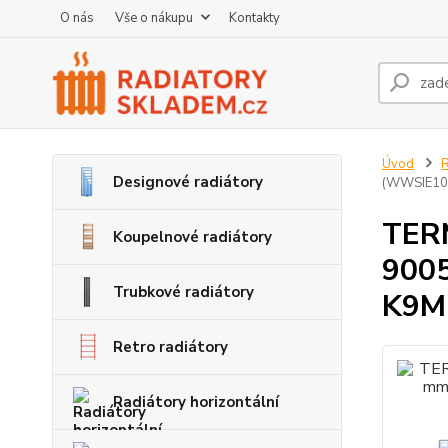
O nás
Vše o nákupu
Kontakty
Úvod
R
Designové radiátory
(WWSIE10
TERM
Koupelnové radiátory
9005
Trubkové radiátory
K9M
Retro radiátory
Radiátory horizontální