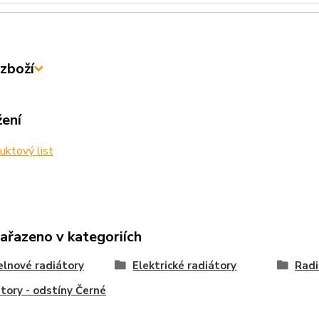
zboží
žení
ktový list
zařazeno v kategoriích
lnové radiátory
Elektrické radiátory
Radi
tory - odstíny Černé