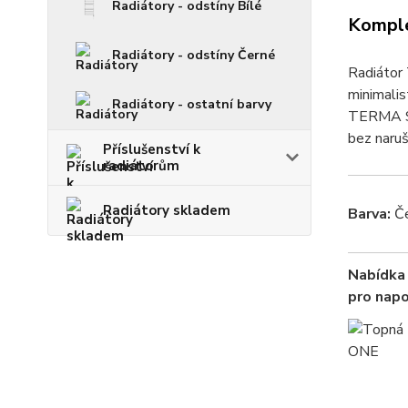
Radiátory - odstíny Bílé
Komple
Radiátory - odstíny Černé
Radiátor 
minimalis
Radiátory - ostatní barvy
TERMA Si
bez naruš
Příslušenství k
radiátorům
Radiátory skladem
Barva:
Če
Nabídka 
pro napo