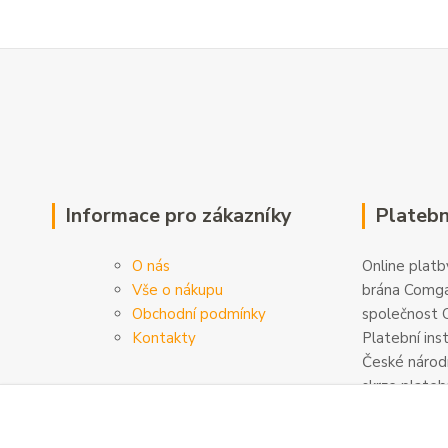
Informace pro zákazníky
Platebn
O nás
Online platby
Vše o nákupu
brána Comga
Obchodní podmínky
společnost C
Kontakty
Platební ins
České národn
skrze plateb
zabezpečeny
šifrovány. D