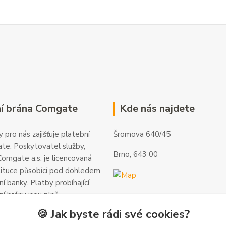
í brána Comgate
Kde nás najdete
 pro nás zajišťuje platební
Šromova 640/45
te. Poskytovatel služby,
Brno, 643 00
omgate a.s. je licencovaná
tituce působící pod dohledem
í banky. Platby probíhající
ní bránu jsou plně
 a veškeré informace jsou
🍪 Jak byste rádi své cookies?
alší informace a kontakty