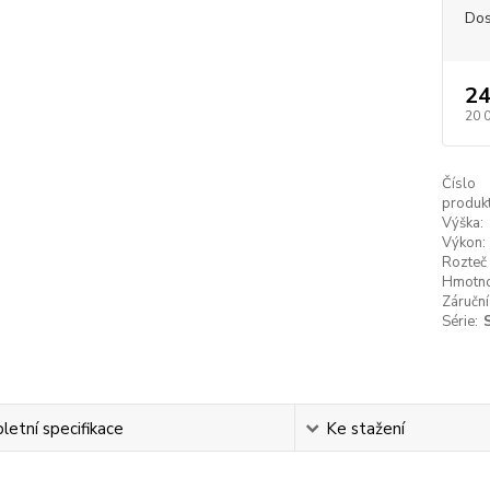
Dos
24
20 
Číslo
produkt
Výška:
Výkon:
Rozteč 
Hmotno
Záruční
Série:
etní specifikace
Ke stažení