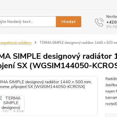
Nevíte
Hledat
+420
(Po-Pá
oupelnové radiátory
TERMA SIMPLE designový radiátor 1440 × 500 
A SIMPLE designový radiátor 
pojení SX (WGSIM144050-KCRO
Radiát
žebřík
nejen f
barvam
rozteč