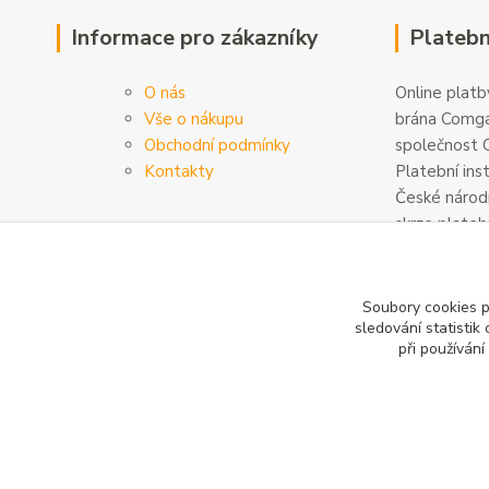
Informace pro zákazníky
Platebn
O nás
Online platby
Vše o nákupu
brána Comga
Obchodní podmínky
společnost C
Kontakty
Platební ins
České národn
skrze plateb
zabezpečeny
šifrovány. D
na
www.com
Soubory cookies 
sledování statisti
při používání