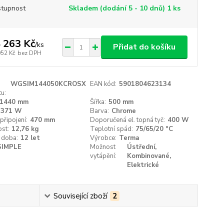
tupnost
Skladem (dodání 5 - 10 dnů) 1 ks
 263 Kč
/
ks
Přidat do košíku
052 Kč
bez DPH
WGSIM144050KCROSX
EAN kód:
5901804623134
u:
1440 mm
Šířka:
500 mm
371 W
Barva:
Chrome
připojení:
470 mm
Doporučená el. topná tyč:
400 W
st:
12,76 kg
Teplotní spád:
75/65/20 °C
 doba:
12 let
Výrobce:
Terma
SIMPLE
Možnost
Ústřední,
vytápění:
Kombinované,
Elektrické
Související zboží
2