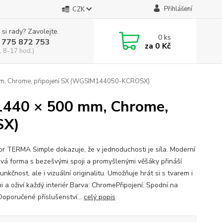
Přihlášení
CZK
 si rady? Zavolejte.
0
ks
 775 872 753
za
0 Kč
, 8-17 hod.)
mm, Chrome, připojení SX (WGSIM144050-KCROSX)
1440 × 500 mm, Chrome,
SX)
or TERMA Simple dokazuje, že v jednoduchosti je síla. Moderní
ová forma s bezešvými spoji a promyšlenými věšáky přináší
unkčnost, ale i vizuální originalitu. Umožňuje hrát si s tvarem i
i a oživí každý interiér.Barva: ChromePřipojení: Spodní na
Doporučené příslušenství...
celý popis