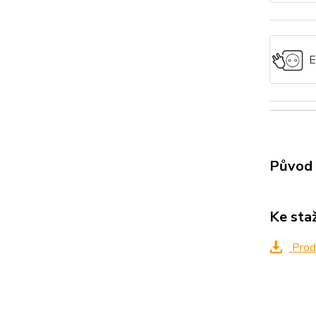
E
Původ 
Ke sta
Produ