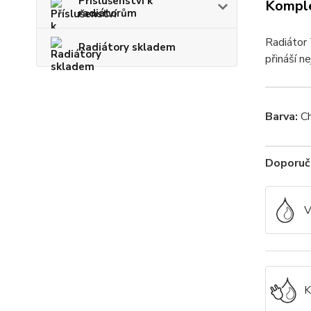
Příslušenství k
Komple
radiátorům
Radiátor 
Radiátory skladem
přináší ne
Barva:
C
Doporuče
V
K