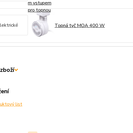
lektrické
Topná tyč MOA 400 W
zboží
žení
ktový list