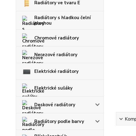
Radiátory ve tvaru E
Radiátory s hladkou čelní
plochou
Chromové radiátory
Nerezové radiátory
Elektrické radiátory
Elektrické sušáky
Deskové radiátory
Kompl
Radiátory podle barvy