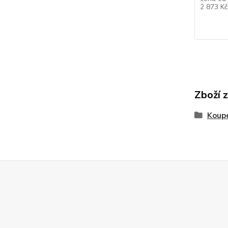
2 873 K
Zboží 
Koupe