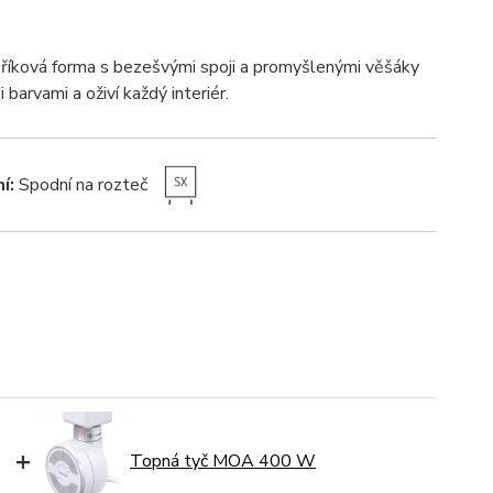
bříková forma s bezešvými spoji a promyšlenými věšáky
i barvami a oživí každý interiér.
í:
Spodní na rozteč
+
Topná tyč MOA 400 W