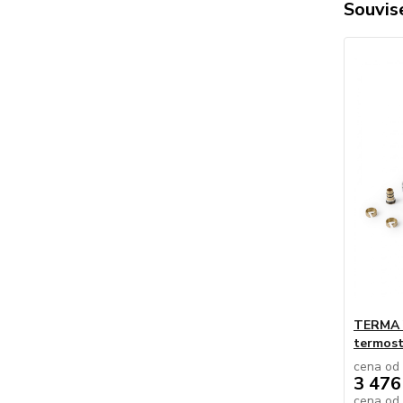
Souvise
TERMA V
termost
cena od
3 476
cena od