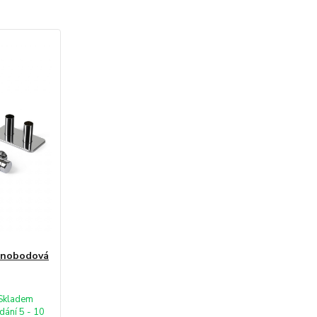
dnobodová
Skladem
dání 5 - 10