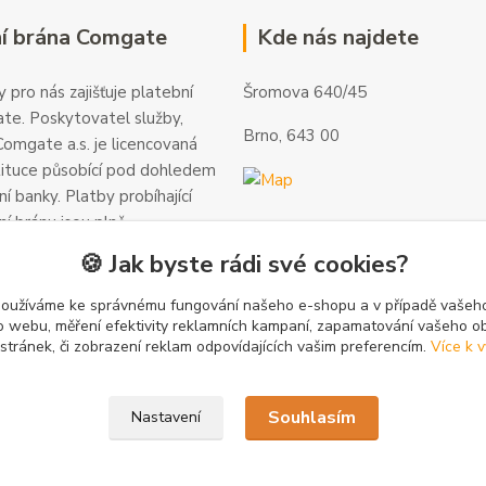
í brána Comgate
Kde nás najdete
 pro nás zajišťuje platební
Šromova 640/45
te. Poskytovatel služby,
Brno, 643 00
omgate a.s. je licencovaná
tituce působící pod dohledem
í banky. Platby probíhající
ní bránu jsou plně
 a veškeré informace jsou
🍪 Jak byste rádi své cookies?
alší informace a kontakty
gate.cz
.
používáme ke správnému fungování našeho e-shopu a v případě vašeho
k o webu, měření efektivity reklamních kampaní, zapamatování vašeho o
 stránek, či zobrazení reklam odpovídajících vašim preferencím.
Více k v
Souhlasím
Nastavení