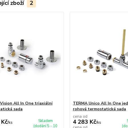
jící zboží
2
ision All In One triaxiální
TERMA Unico All In One je
atická sada
rohová termostatická sada
cena od
 Kč
4 283 Kč
Skladem
/
ks
/
ks
(dodání 5 - 10
(do
cena od