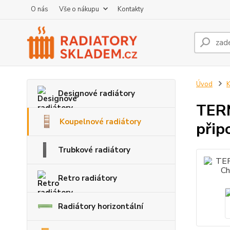
O nás
Vše o nákupu
Kontakty
Úvod
K
Designové radiátory
TERM
Koupelnové radiátory
při
Trubkové radiátory
Retro radiátory
Radiátory horizontální