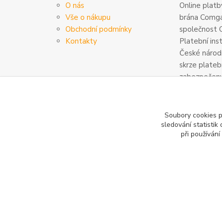
O nás
Online platby
Vše o nákupu
brána Comga
Obchodní podmínky
společnost C
Kontakty
Platební ins
České národn
skrze plateb
zabezpečeny
šifrovány. D
na
www.com
Soubory cookies 
sledování statisti
při používání
Copyright 2020-2025 © Sanitrade s.r.o. Všechna práva vyhra