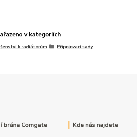
zařazeno v kategoriích
ušenství k radiátorům
Připojovací sady
í brána Comgate
Kde nás najdete