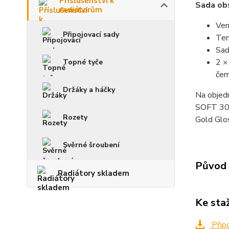
Příslušenství k
Sada ob
radiátorům
Ven
Připojovací sady
Ter
Sad
2 ×
Topné tyče
čer
Držáky a háčky
Na objed
SOFT 302
Rozety
Gold Glo
Svěrné šroubení
Původ 
Radiátory skladem
Ke sta
Připo