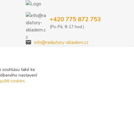
+420 775 872 753
(Po-Pá, 8-17 hod.)
info@radiatory-skladem.cz
 souhlasu také ke
blíbeného nastavení
yužití cookies
Vytvořeno na
Eshop-rychle.cz