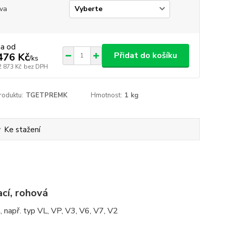
va
na od
Přidat do košíku
476 Kč
/
ks
2 873 Kč
bez DPH
roduktu:
TGETPREMK
Hmotnost:
1 kg
Ke stažení
cí, rohová
, např. typ VL, VP, V3, V6, V7, V2