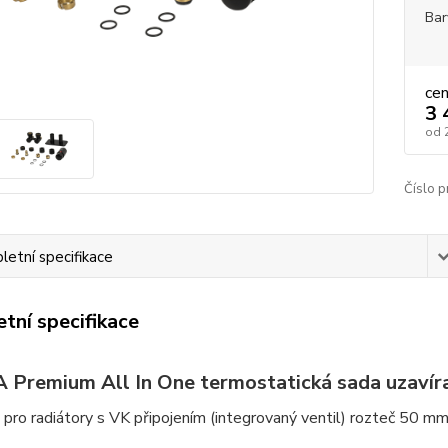
Bar
ce
3 
od
Číslo p
etní specifikace
tní specifikace
Premium All In One termostatická sada uzavíra
 pro radiátory s VK připojením (integrovaný ventil) rozteč 50 mm