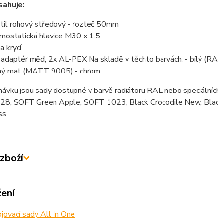
sahuje:
til rohový středový - rozteč 50mm
mostatická hlavice M30 x 1.5
a krycí
 adaptér měď, 2x AL-PEX Na skladě v těchto barvách: - bílý (R
ný mat (MATT 9005) - chrom
návku jsou sady dostupné v barvě radiátoru RAL nebo speciá
8, SOFT Green Apple, SOFT 1023, Black Crocodile New, Black 
ss
zboží
žení
jovací sady All In One