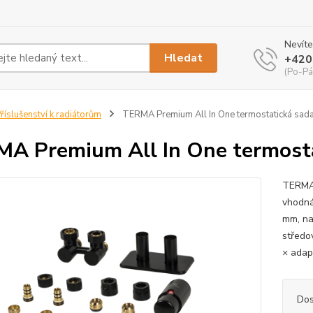
Nevíte
Hledat
+420
(Po-Pá
říslušenství k radiátorům
TERMA Premium All In One termostatická sada 
A Premium All In One termostat
TERMA 
vhodná
mm, na
středo
× adap
Dos