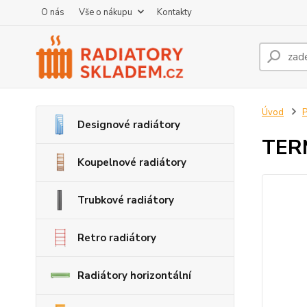
O nás
Vše o nákupu
Kontakty
Úvod
P
Designové radiátory
TERM
Koupelnové radiátory
Trubkové radiátory
Retro radiátory
Radiátory horizontální