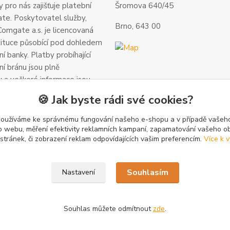
 pro nás zajišťuje platební
Šromova 640/45
te. Poskytovatel služby,
Brno, 643 00
omgate a.s. je licencovaná
tituce působící pod dohledem
í banky. Platby probíhající
ní bránu jsou plně
 a veškeré informace jsou
alší informace a kontakty
🍪 Jak byste rádi své cookies?
gate.cz
.
používáme ke správnému fungování našeho e-shopu a v případě vašeho
k o webu, měření efektivity reklamních kampaní, zapamatování vašeho o
 stránek, či zobrazení reklam odpovídajících vašim preferencím.
Více k v
Souhlasím
Nastavení
zena.
Souhlas můžete odmítnout
zde
.