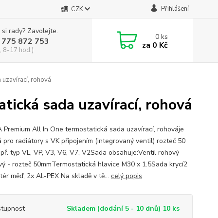
Přihlášení
CZK
 si rady? Zavolejte.
0
ks
 775 872 753
za
0 Kč
, 8-17 hod.)
uzavírací, rohová
ická sada uzavírací, rohová
Premium All In One termostatická sada uzavírací, rohováje
 pro radiátory s VK připojením (integrovaný ventil) rozteč 50
př. typ VL, VP, V3, V6, V7, V2Sada obsahuje:Ventil rohový
vý - rozteč 50mmTermostatická hlavice M30 x 1.5Sada krycí2
tér měď, 2x AL-PEX Na skladě v tě...
celý popis
tupnost
Skladem (dodání 5 - 10 dnů) 10 ks