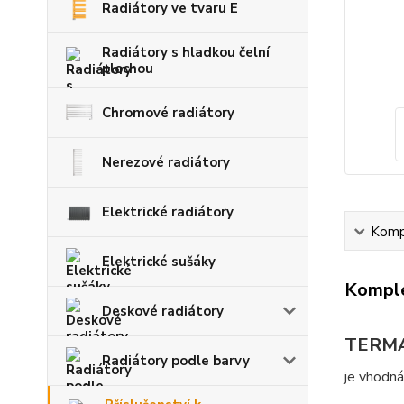
Radiátory ve tvaru E
Radiátory s hladkou čelní
plochou
Chromové radiátory
Nerezové radiátory
Elektrické radiátory
Kompl
Elektrické sušáky
Komple
Deskové radiátory
TERMA 
Radiátory podle barvy
je vhodná