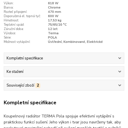
Výkon:
618 W
Barva:
Chrome
Rozteč připojení:
470 mm
Doporučená el. topná tyč:
600 W
Hmotnost:
17,53 kg
Teplotní spád:
75/65/20 °C
Záruční doba:
12 let
Výrobce:
Terma
Série:
POLA
Možnost vytápění:
Ústřední, Kombinované, Elektrické
Kompletní specifikace
Ke stažení
Související zboží
2
Kompletní specifikace
Koupelnový radiátor TERMA Pola spojuje efektivní vytápění s
praktickou funkcí sušení. Jeho výkon i tvar jsou navrženy tak, aby