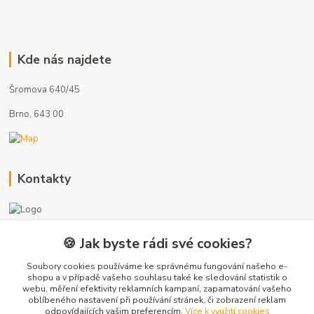
Kde nás najdete
Šromova 640/45
Brno, 643 00
Kontakty
🍪 Jak byste rádi své cookies?
+420 775 872 753
(Po-Pá, 8-17 hod.)
Soubory cookies používáme ke správnému fungování našeho e-
shopu a v případě vašeho souhlasu také ke sledování statistik o
webu, měření efektivity reklamních kampaní, zapamatování vašeho
info@radiatory-skladem.cz
oblíbeného nastavení při používání stránek, či zobrazení reklam
odpovídajících vašim preferencím.
Více k využití cookies