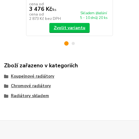
cena od
cena od
3 476 Kč
4 283 Kč
/
ks
Skladem (dodání
cena od
cena od
5 - 10 dnů) 20 ks
2 873 Kč
bez DPH
3 540 Kč
bez
Zvolit variantu
Zboží zařazeno v kategoriích
Koupelnové radiátory
Chromové radiátory
Radiátory skladem