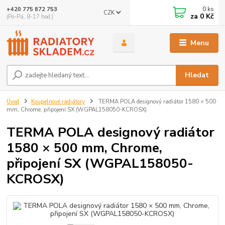
0
ks
+420 775 872 753
CZK
za
0 Kč
(Po-Pá, 8-17 hod.)
Menu
Hledat
Úvod
Koupelnové radiátory
TERMA POLA designový radiátor 1580 × 500
mm, Chrome, připojení SX (WGPAL158050-KCROSX)
TERMA POLA designový radiátor
1580 × 500 mm, Chrome,
připojení SX (WGPAL158050-
KCROSX)