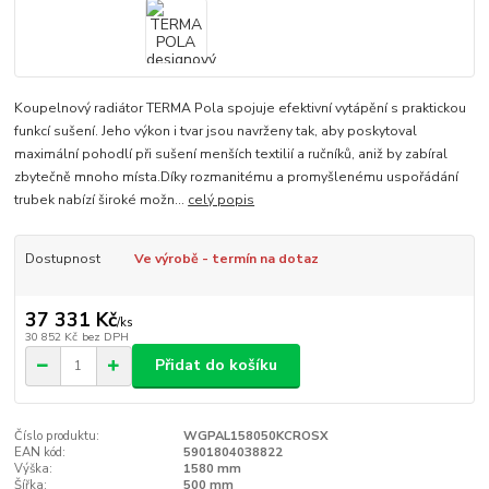
Koupelnový radiátor TERMA Pola spojuje efektivní vytápění s praktickou
funkcí sušení. Jeho výkon i tvar jsou navrženy tak, aby poskytoval
maximální pohodlí při sušení menších textilií a ručníků, aniž by zabíral
zbytečně mnoho místa.Díky rozmanitému a promyšlenému uspořádání
trubek nabízí široké možn...
celý popis
Dostupnost
Ve výrobě - termín na dotaz
37 331 Kč
/
ks
30 852 Kč
bez DPH
Přidat do košíku
Číslo produktu:
WGPAL158050KCROSX
EAN kód:
5901804038822
Výška:
1580 mm
Šířka:
500 mm