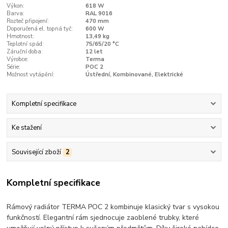
Výkon:
618 W
Barva:
RAL 9016
Rozteč připojení:
470 mm
Doporučená el. topná tyč:
600 W
Hmotnost:
13,49 kg
Teplotní spád:
75/65/20 °C
Záruční doba:
12 let
Výrobce:
Terma
Série:
POC 2
Možnost vytápění:
Ústřední, Kombinované, Elektrické
Kompletní specifikace
Ke stažení
Související zboží
2
Kompletní specifikace
Rámový radiátor TERMA POC 2 kombinuje klasický tvar s vysokou
funkčností. Elegantní rám sjednocuje zaoblené trubky, které