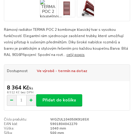
Rámový radiátor TERMA POC 2 kombinuje klasický tvar s vysokou
funkčností. Elegantní rám sjednocuje zaoblené trubky, které umožňují
volný přístup k sušeným předmětům. Díky široké nabídce rozměrů a
barev je praktickým a stylovým řešením pro každou koupelnu.Barva: Bílá
RAL 9016Připojení: Spodní na rozt...
celý popis
Dostupnost
Ve výrobě - termín na dotaz
8 364 Kč
/
ks
6 912 Kč
bez DPH
Přidat do košíku
Číslo produktu:
WGZUL104050K916SX
EAN kód:
5901804042270
Výška:
1040 mm
Šířka:
500 mm