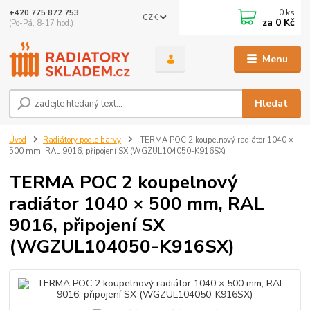
0
ks
+420 775 872 753
CZK
za
0 Kč
(Po-Pá, 8-17 hod.)
Menu
Hledat
Úvod
Radiátory podle barvy
TERMA POC 2 koupelnový radiátor 1040 ×
500 mm, RAL 9016, připojení SX (WGZUL104050-K916SX)
TERMA POC 2 koupelnový
radiátor 1040 × 500 mm, RAL
9016, připojení SX
(WGZUL104050-K916SX)