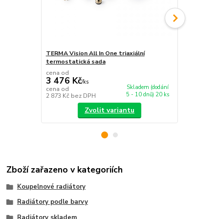
TERMA Vision All In One triaxiální
TERMA Unico
termostatická sada
rohová term
cena od
cena od
3 476 Kč
4 283 Kč
/
ks
Skladem (dodání
cena od
cena od
5 - 10 dnů) 20 ks
2 873 Kč
bez DPH
3 540 Kč
bez
Zvolit variantu
Zboží zařazeno v kategoriích
Koupelnové radiátory
Radiátory podle barvy
Radiátory skladem