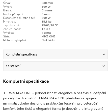
Šířka:
530 mm
Výkon:
800 W
Barva:
Chrome
Rozteč připojení:
0 mm
Doporučená el. topná tyč:
800 W
Hmotnost:
15,8 kg
Teplotní spád:
75/65/20 °C
Záruční doba:
12 let
Výrobce:
Terma
Série:
MIKE ONE
Možnost vytápění:
Elektrické
Kompletní specifikace
Ke stažení
Kompletní specifikace
TERMA Mike ONE – jednoduchost, elegance a nezávislé vytápění
po celý rok. Radiátor TERMA Mike ONE představuje spojení
minimalistického designu s praktickým řešením pro celoroční
komfort. Jeho čistá a elegantní forma je doplněna o integrované