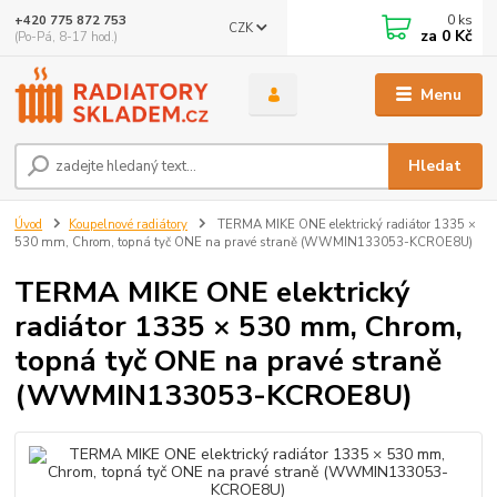
0
ks
+420 775 872 753
CZK
za
0 Kč
(Po-Pá, 8-17 hod.)
Menu
Hledat
Úvod
Koupelnové radiátory
TERMA MIKE ONE elektrický radiátor 1335 ×
530 mm, Chrom, topná tyč ONE na pravé straně (WWMIN133053-KCROE8U)
TERMA MIKE ONE elektrický
radiátor 1335 × 530 mm, Chrom,
topná tyč ONE na pravé straně
(WWMIN133053-KCROE8U)