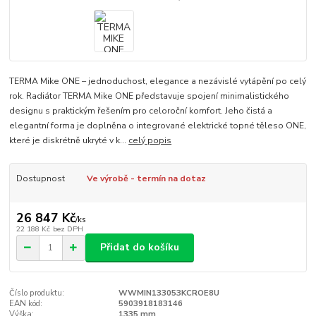
TERMA Mike ONE – jednoduchost, elegance a nezávislé vytápění po celý
rok. Radiátor TERMA Mike ONE představuje spojení minimalistického
designu s praktickým řešením pro celoroční komfort. Jeho čistá a
elegantní forma je doplněna o integrované elektrické topné těleso ONE,
které je diskrétně ukryté v k...
celý popis
Dostupnost
Ve výrobě - termín na dotaz
26 847 Kč
/
ks
22 188 Kč
bez DPH
Přidat do košíku
Číslo produktu:
WWMIN133053KCROE8U
EAN kód:
5903918183146
Výška:
1335 mm