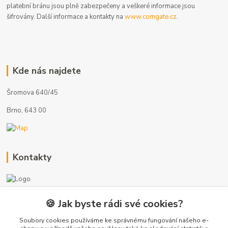
platební bránu jsou plně zabezpečeny a veškeré informace jsou
šifrovány. Další informace a kontakty na
www.comgate.cz
.
Kde nás najdete
Šromova 640/45
Brno, 643 00
Kontakty
🍪 Jak byste rádi své cookies?
+420 775 872 753
(Po-Pá, 8-17 hod.)
Soubory cookies používáme ke správnému fungování našeho e-