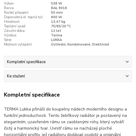
Výkon:
538 W
Barva:
RAL 9016
Rozteč připojení:
50 mm
Doporučená el. topná tyč:
600 W
Hmotnost:
13,47 kg
Teplotní spád:
75/65/20 °C
Záruční doba:
12 let
Výrobce:
Terma
Série:
LUKKA
Možnost vytápění:
Ústřední, Kombinované, Elektrické
Kompletní specifikace
Ke stažení
Kompletní specifikace
TERMA Lukka přináší do koupelny nádech moderního designu a
funkční jednoduchosti. Tento žebříkový radiátor je postavený na
elegantním, uzavřeném rámu se zaoblenými rohy, který vytváří
čistý a harmonický tvar. Uvnitř rámu se nacházejí ploché
horizontální profily, jež radiátoru dodávají osobitý a originální