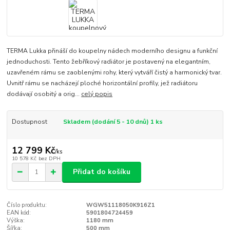
TERMA Lukka přináší do koupelny nádech moderního designu a funkční
jednoduchosti. Tento žebříkový radiátor je postavený na elegantním,
uzavřeném rámu se zaoblenými rohy, který vytváří čistý a harmonický tvar.
Uvnitř rámu se nacházejí ploché horizontální profily, jež radiátoru
dodávají osobitý a orig...
celý popis
Dostupnost
Skladem (dodání 5 - 10 dnů) 1 ks
12 799 Kč
/
ks
10 578 Kč
bez DPH
Přidat do košíku
Číslo produktu:
WGW51118050K916Z1
EAN kód:
5901804724459
Výška:
1180 mm
Šířka:
500 mm