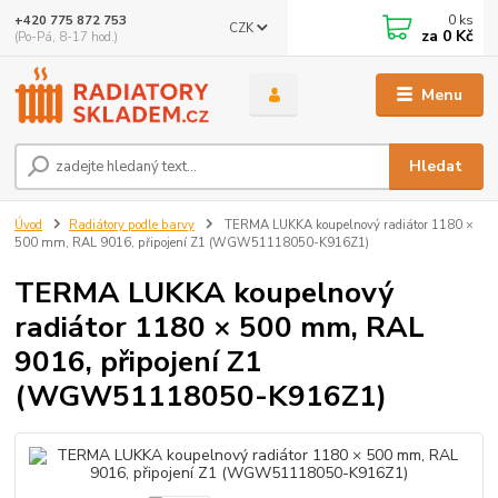
0
ks
+420 775 872 753
CZK
za
0 Kč
(Po-Pá, 8-17 hod.)
Menu
Hledat
Úvod
Radiátory podle barvy
TERMA LUKKA koupelnový radiátor 1180 ×
500 mm, RAL 9016, připojení Z1 (WGW51118050-K916Z1)
TERMA LUKKA koupelnový
radiátor 1180 × 500 mm, RAL
9016, připojení Z1
(WGW51118050-K916Z1)