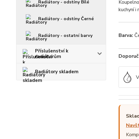
Koupelnov
Radiátory - odstíny Bílé
kuchyní i
Radiátory - odstíny Černé
Barva:
Če
Radiátory - ostatní barvy
Příslušenství k
Doporuče
radiátorům
Radiátory skladem
V
Sklad
Navšt
Kompl