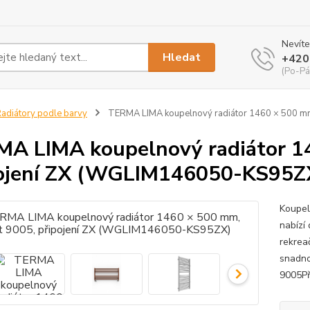
Nevíte
Hledat
+420
(Po-Pá
adiátory podle barvy
TERMA LIMA koupelnový radiátor 1460 × 500 mm
A LIMA koupelnový radiátor 14
ojení ZX (WGLIM146050-KS95Z
Koupel
nabízí
rekreač
snadno
9005Př