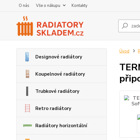
O nás
Vše o nákupu
Kontakty
Úvod
R
Designové radiátory
TERM
Koupelnové radiátory
přip
Trubkové radiátory
Retro radiátory
Radiátory horizontální