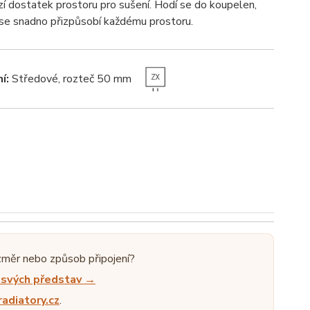
 dostatek prostoru pro sušení. Hodí se do koupelen,
ní se snadno přizpůsobí každému prostoru.
í:
Středové, rozteč 50 mm
změr nebo způsob připojení?
e svých představ →
adiatory.cz
.