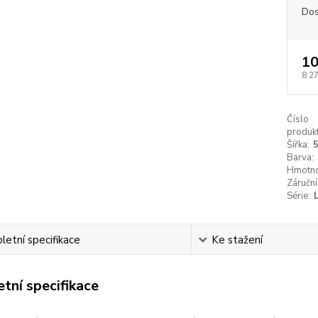
Dos
10
8 2
Číslo
produkt
Šířka:
Barva:
Hmotno
Záruční
Série:
etní specifikace
Ke stažení
tní specifikace