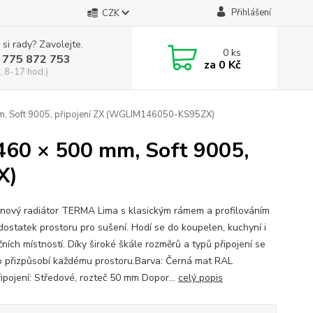
Přihlášení
CZK
 si rady? Zavolejte.
0
ks
 775 872 753
za
0 Kč
, 8-17 hod.)
, Soft 9005, připojení ZX (WGLIM146050-KS95ZX)
60 × 500 mm, Soft 9005,
X)
nový radiátor TERMA Lima s klasickým rámem a profilováním
 dostatek prostoru pro sušení. Hodí se do koupelen, kuchyní i
ních místností. Díky široké škále rozměrů a typů připojení se
 přizpůsobí každému prostoru.Barva: Černá mat RAL
ipojení: Středové, rozteč 50 mm Dopor...
celý popis