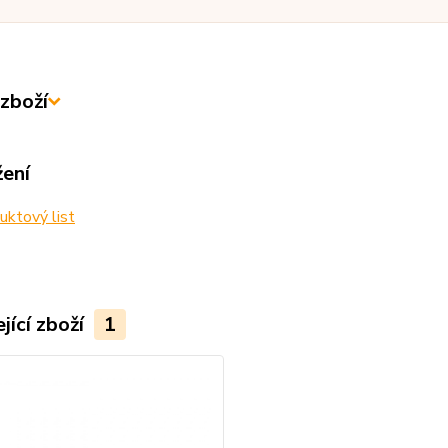
zboží
žení
ktový list
jící zboží
1