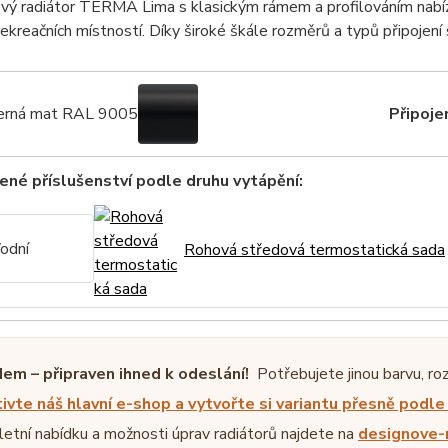
ý radiátor TERMA Lima s klasickým rámem a profilováním nabízí
 rekreačních místností. Díky široké škále rozměrů a typů připoje
rná mat RAL 9005
Připojen
né příslušenství podle druhu vytápění:
odní
Rohová středová termostatická sada
em – připraven ihned k odeslání!
Potřebujete jinou barvu, ro
ivte náš hlavní e-shop a vytvořte si variantu přesně podl
etní nabídku a možnosti úprav radiátorů najdete na
designove-r