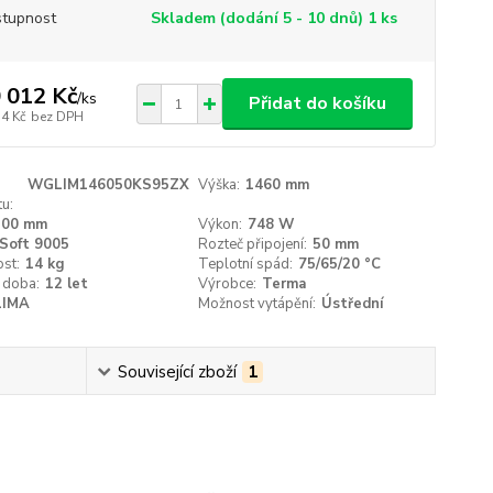
tupnost
Skladem (dodání 5 - 10 dnů) 1 ks
 012 Kč
/
ks
Přidat do košíku
74 Kč
bez DPH
WGLIM146050KS95ZX
Výška:
1460 mm
u:
500 mm
Výkon:
748 W
Soft 9005
Rozteč připojení:
50 mm
st:
14 kg
Teplotní spád:
75/65/20 °C
 doba:
12 let
Výrobce:
Terma
LIMA
Možnost vytápění:
Ústřední
Související zboží
1