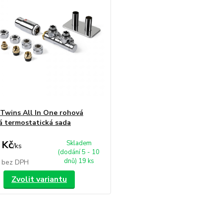
wins All In One rohová
á termostatická sada
 Kč
Skladem
/
ks
(dodání 5 - 10
dnů) 19 ks
č
bez DPH
Zvolit variantu