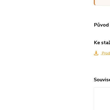
Původ 
Ke sta
Produ
Souvise