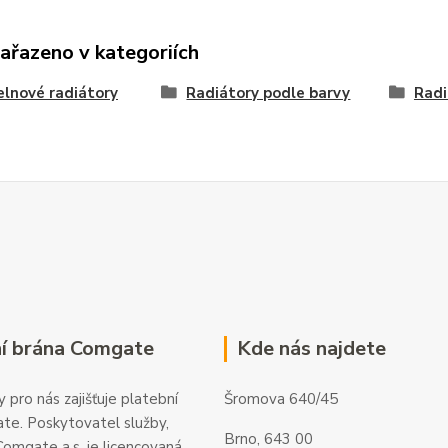
zařazeno v kategoriích
lnové radiátory
Radiátory podle barvy
Radi
í brána Comgate
Kde nás najdete
 pro nás zajišťuje platební
Šromova 640/45
te. Poskytovatel služby,
Brno, 643 00
omgate a.s. je licencovaná