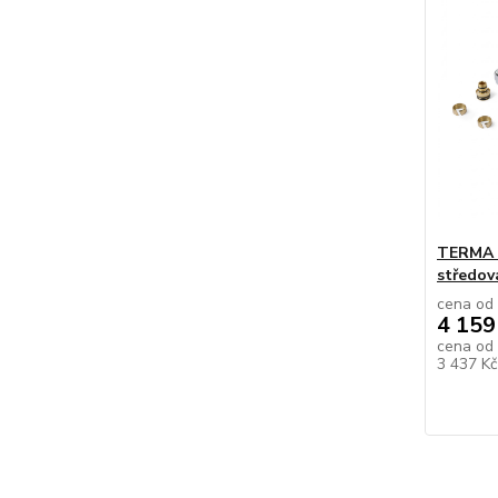
TERMA T
středov
cena od
4 159
cena od
3 437 K