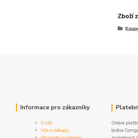
Zboží 
Koupe
Informace pro zákazníky
Platebn
O nás
Online platby
Vše o nákupu
brána Comga
Obchodní podmínky
společnost C