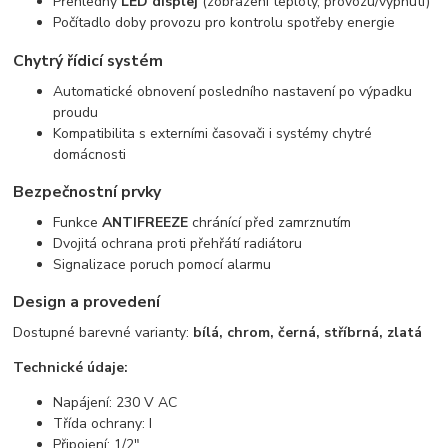
Přehledný
LED displej
(zobrazení teploty, provozu/vypnutí)
Počítadlo doby provozu pro kontrolu spotřeby energie
Chytrý řídicí systém
Automatické obnovení posledního nastavení po výpadku
proudu
Kompatibilita s externími časovači i systémy chytré
domácnosti
Bezpečnostní prvky
Funkce
ANTIFREEZE
chránící před zamrznutím
Dvojitá ochrana proti přehřátí radiátoru
Signalizace poruch pomocí alarmu
Design a provedení
Dostupné barevné varianty:
bílá, chrom, černá, stříbrná, zlatá
Technické údaje:
Napájení: 230 V AC
Třída ochrany: I
Připojení: 1/2"