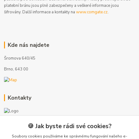
platební bránu jsou plně zabezpečeny a veškeré informace jsou
šifrovány. Další informace a kontakty na
www.comgate.cz
.
Kde nás najdete
Šromova 640/45
Brno, 643 00
Kontakty
🍪 Jak byste rádi své cookies?
+420 775 872 753
(Po-Pá, 8-17 hod.)
Soubory cookies používáme ke správnému fungování našeho e-