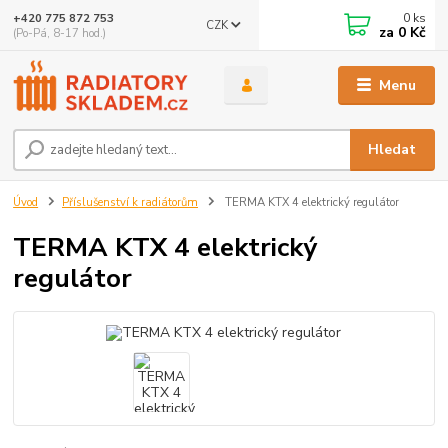
0
ks
+420 775 872 753
CZK
za
0 Kč
(Po-Pá, 8-17 hod.)
Menu
Hledat
Úvod
Příslušenství k radiátorům
TERMA KTX 4 elektrický regulátor
TERMA KTX 4 elektrický
regulátor