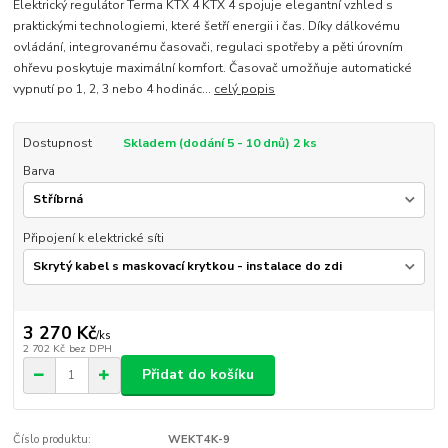
Elektrický regulátor Terma KTX 4 KTX 4 spojuje elegantní vzhled s
praktickými technologiemi, které šetří energii i čas. Díky dálkovému
ovládání, integrovanému časovači, regulaci spotřeby a pěti úrovním
ohřevu poskytuje maximální komfort. Časovač umožňuje automatické
vypnutí po 1, 2, 3 nebo 4 hodinác...
celý popis
Dostupnost
Skladem (dodání 5 - 10 dnů) 2 ks
Barva
Připojení k elektrické síti
3 270 Kč
/
ks
2 702 Kč
bez DPH
Přidat do košíku
Číslo produktu:
WEKT4K-9