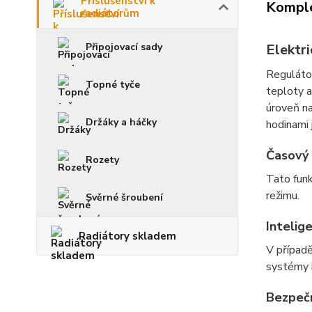
Příslušenství k
Komple
radiátorům
Elektr
Připojovací sady
Reguláto
Topné tyče
teploty a
úroveň na
Držáky a háčky
hodinami 
Časový 
Rozety
Tato funk
režimu.
Svěrné šroubení
Intelige
Radiátory skladem
V případě
systémy i
Bezpeč