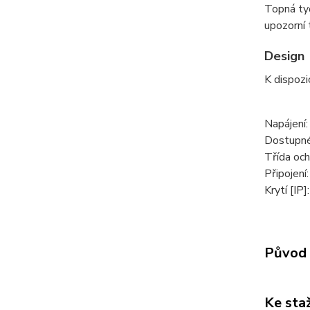
Topná tyč
upozorní 
Design
K dispozic
Napájení
Dostupné
Třída och
Připojení:
Krytí [IP]
Původ 
Ke sta