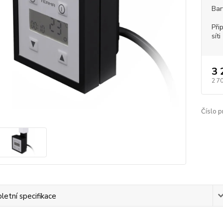
Bar
Při
síti
3 
2 7
Číslo p
etní specifikace