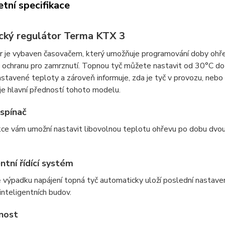
tní specifikace
ický regulátor Terma KTX 3
r je vybaven časovačem, který umožňuje programování doby ohře
 ochranu pro zamrznutí. Topnou tyč můžete nastavit od 30°C do 
stavené teploty a zároveň informuje, zda je tyč v provozu, nebo
je hlavní předností tohoto modelu.
spínač
ce vám umožní nastavit libovolnou teplotu ohřevu po dobu dvou 
ntní řídící systém
 výpadku napájení topná tyč automaticky uloží poslední nastaven
nteligentních budov.
nost