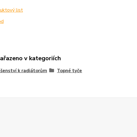
ktový list
od
zařazeno v kategoriích
ušenství k radiátorům
Topné tyče