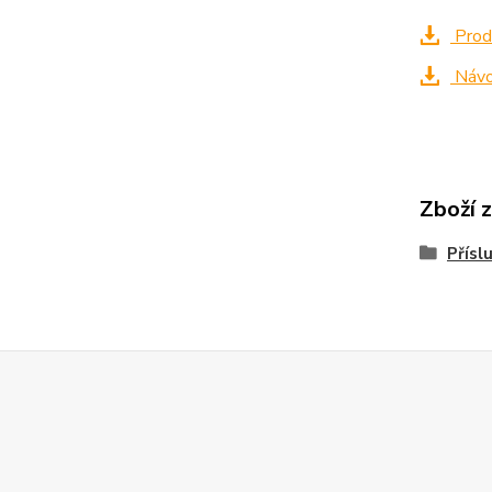
Produ
Náv
Zboží 
Přísl