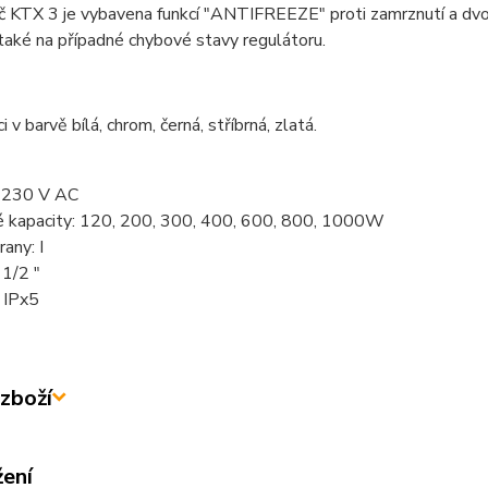
 KTX 3 je vybavena funkcí "ANTIFREEZE" proti zamrznutí a dvoji
také na případné chybové stavy regulátoru.
i v barvě bílá, chrom, černá, stříbrná, zlatá.
: 230 V AC
 kapacity: 120, 200, 300, 400, 600, 800, 1000W
rany: I
 1/2 "
: IPx5
zboží
žení