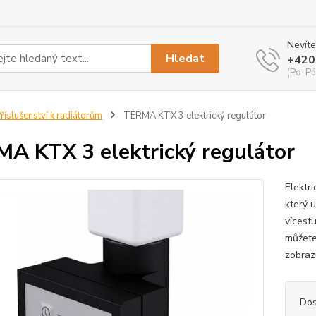
Nevíte
Hledat
+420
(Po-Pá
říslušenství k radiátorům
TERMA KTX 3 elektrický regulátor
A KTX 3 elektrický regulátor
Elektr
který 
vícest
můžete
zobraz
Dos