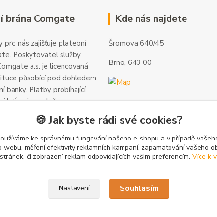
í brána Comgate
Kde nás najdete
 pro nás zajišťuje platební
Šromova 640/45
te. Poskytovatel služby,
Brno, 643 00
omgate a.s. je licencovaná
tituce působící pod dohledem
í banky. Platby probíhající
ní bránu jsou plně
 a veškeré informace jsou
🍪 Jak byste rádi své cookies?
alší informace a kontakty
gate.cz
.
používáme ke správnému fungování našeho e-shopu a v případě vašeho
k o webu, měření efektivity reklamních kampaní, zapamatování vašeho o
 stránek, či zobrazení reklam odpovídajících vašim preferencím.
Více k v
Souhlasím
Nastavení