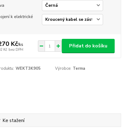
va
pojení k elektrické
270 Kč
/
ks
Přidat do košíku
02 Kč
bez DPH
roduktu:
WEKT3K905
Výrobce:
Terma
Ke stažení