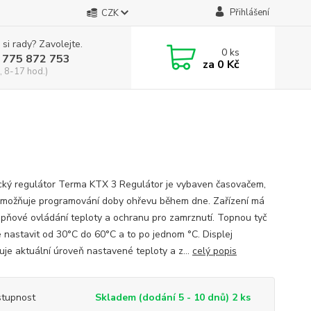
Přihlášení
CZK
 si rady? Zavolejte.
0
ks
 775 872 753
za
0 Kč
, 8-17 hod.)
ický regulátor Terma KTX 3 Regulátor je vybaven časovačem,
umožňuje programování doby ohřevu během dne. Zařízení má
upňové ovládání teploty a ochranu pro zamrznutí. Topnou tyč
 nastavit od 30°C do 60°C a to po jednom °C. Displej
uje aktuální úroveň nastavené teploty a z...
celý popis
tupnost
Skladem (dodání 5 - 10 dnů) 2 ks