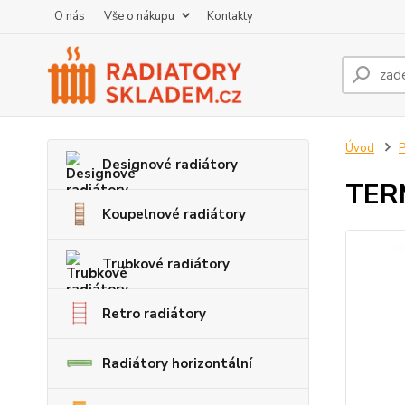
O nás
Vše o nákupu
Kontakty
Úvod
P
Designové radiátory
TERM
Koupelnové radiátory
Trubkové radiátory
Retro radiátory
Radiátory horizontální