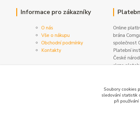
Informace pro zákazníky
Platebn
O nás
Online platby
Vše o nákupu
brána Comga
Obchodní podmínky
společnost C
Kontakty
Platební ins
České národn
skrze plateb
zabezpečeny
šifrovány. D
na
www.com
Soubory cookies 
sledování statisti
při používání