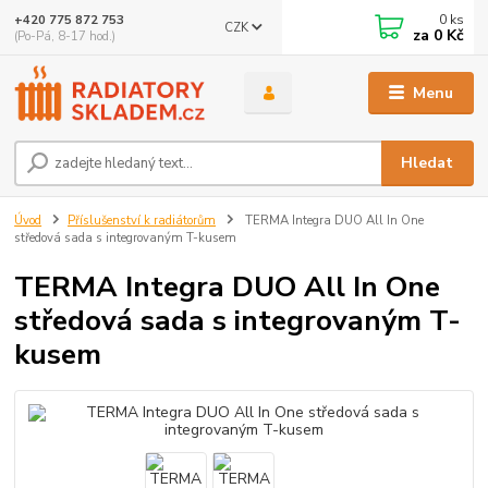
0
ks
+420 775 872 753
CZK
za
0 Kč
(Po-Pá, 8-17 hod.)
Menu
Hledat
Úvod
Příslušenství k radiátorům
TERMA Integra DUO All In One
středová sada s integrovaným T-kusem
TERMA Integra DUO All In One
středová sada s integrovaným T-
kusem