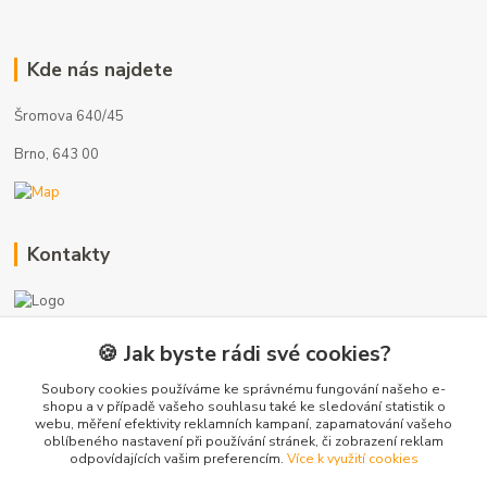
Kde nás najdete
Šromova 640/45
Brno, 643 00
Kontakty
🍪 Jak byste rádi své cookies?
+420 775 872 753
(Po-Pá, 8-17 hod.)
Soubory cookies používáme ke správnému fungování našeho e-
shopu a v případě vašeho souhlasu také ke sledování statistik o
webu, měření efektivity reklamních kampaní, zapamatování vašeho
info@radiatory-skladem.cz
oblíbeného nastavení při používání stránek, či zobrazení reklam
odpovídajících vašim preferencím.
Více k využití cookies