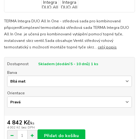
TERMA Integra DUO All In One - středová sada pro kombinované
připojeníKomplexní termostatická středová sada TERMA Integra DUO
All In One je učená pro kombinované vytápění pomocí topné tyče,
instalované skrz ventil.Sada obsahuje:Ventil středový rohový
termostatický s možností montáže topné tyče skrz...
celý popis
Dostupnost
Skladem (dodání 5 - 10 dnů) 1 ks
Barva
Orientace
4 842 Kč
/
ks
4 002 Kč
bez DPH
Přidat do košíku