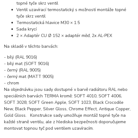
topné tyče skrz ventil
Ventil uzavírací termostatický s možností montáže topné
tyče skrz ventil
Termostatická hlavice M30 × 1.5
Sada krycí
2 × Adaptér CU Ø 152 × adaptér měď, 2x AL-PEX
Na skladě v těchto barvách:
- bílý (RAL 9016)
- bílý mat (SOFT 9016)
- černý (RAL 9005)
- černý mat (MATT 9005)
- chrom
Na objednávku jsou sady dostupné v barvě radiátoru RAL nebo
speciálních barvách TERMA kromě: SOFT 4010, SOFT 4006,
SOFT 3028, SOFT Green Apple, SOFT 1023, Black Crocodile
New, Black Pepper, Silver Gloss, Chrome Effect, Antique Copper,
Gold Gloss. Konstrukce sady umožňuje montáž topné tyče na
každé straně ventilu, ale z hlediska bezpečnosti doporučujeme
montovat topnou tyč pod ventilem uzavíracím.