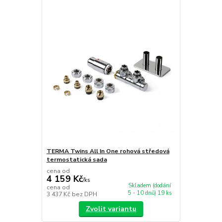
TERMA Twins All In One rohová středová
termostatická sada
cena od
4 159 Kč
/
ks
Skladem (dodání
cena od
5 - 10 dnů) 19 ks
3 437 Kč
bez DPH
Zvolit variantu