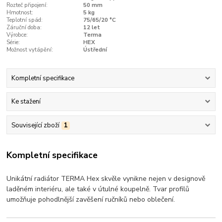
Rozteč připojení:
50 mm
Hmotnost:
5 kg
Teplotní spád:
75/65/20 °C
Záruční doba:
12 let
Výrobce:
Terma
Série:
HEX
Možnost vytápění:
Ústřední
Kompletní specifikace
Ke stažení
Související zboží
1
Kompletní specifikace
Unikátní radiátor TERMA Hex skvěle vynikne nejen v designově
laděném interiéru, ale také v útulné koupelně. Tvar profilů
umožňuje pohodlnější zavěšení ručníků nebo oblečení.