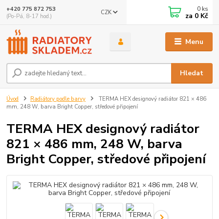
0
ks
+420 775 872 753
CZK
za
0 Kč
(Po-Pá, 8-17 hod.)
Menu
Hledat
Úvod
Radiátory podle barvy
TERMA HEX designový radiátor 821 × 486
mm, 248 W, barva Bright Copper, středové připojení
TERMA HEX designový radiátor
821 × 486 mm, 248 W, barva
Bright Copper, středové připojení