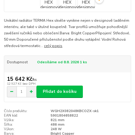
Unikátní radiátor TERMA Hex skvěle vynikne nejen v designově laděném
interiéru, ale také v útulné koupelně. Tvar profilů umožňuje pohodlnější
zavěšení ručníků nebo oblečení.Barva: Bright CopperPřipojení: Středové,
50 mm Doporučené příslušenství podle druhu vytápění: Vodní Rohová
středová termostatic...
celý popis
Dostupnost
Odesíláme od 8.8. 2026 1 ks
15 642 Kč
/
ks
12 927 Kč
bez DPH
Přidat do košíku
Číslo produktu:
WGH2X082048KBCOZX-sk1
EAN kód:
5901804658822
Výška:
821 mm
Šířka:
486 mm
Výkon:
248 W
Barva:
Bright Copper