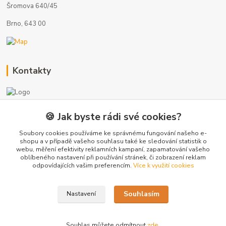
Šromova 640/45
Brno, 643 00
Kontakty
🍪 Jak byste rádi své cookies?
+420 775 872 753
(Po-Pá, 8-17 hod.)
Soubory cookies používáme ke správnému fungování našeho e-
shopu a v případě vašeho souhlasu také ke sledování statistik o
webu, měření efektivity reklamních kampaní, zapamatování vašeho
info@radiatory-skladem.cz
oblíbeného nastavení při používání stránek, či zobrazení reklam
odpovídajících vašim preferencím.
Více k využití cookies
Souhlasím
Nastavení
Copyright 2020-2025 © Sanitrade s.r.o. Všechna práva vyhrazena.
Souhlas můžete odmítnout
zde
.