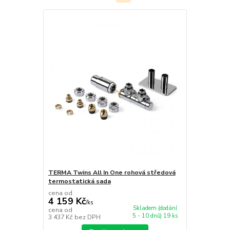
TERMA Twins All In One rohová středová
termostatická sada
cena od
4 159 Kč
/
ks
Skladem (dodání
cena od
5 - 10 dnů) 19 ks
3 437 Kč
bez DPH