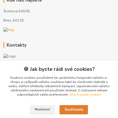
Kde nás najdete
Šromova 640/45
Brno, 643 00
Kontakty
🍪 Jak byste rádi své cookies?
+420 775 872 753
(Po-Pá, 8-17 hod.)
Soubory cookies používáme ke správnému fungování našeho e-
shopu a v případě vašeho souhlasu také ke sledování statistik o
webu, měření efektivity reklamních kampaní, zapamatování vašeho
info@radiatory-skladem.cz
oblíbeného nastavení při používání stránek, či zobrazení reklam
odpovídajících vašim preferencím.
Více k využití cookies
Souhlasím
Nastavení