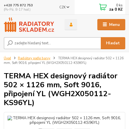
0
ks
+420 775 872 753
CZK
za
0 Kč
(Po-Pá, 8-17 hod.)
Menu
Hledat
Úvod
Radiátory podle barvy
TERMA HEX designový radiátor 502 × 1126
mm, Soft 9016, připojení YL (WGH2X050112-KS96YL)
TERMA HEX designový radiátor
502 × 1126 mm, Soft 9016,
připojení YL (WGH2X050112-
KS96YL)