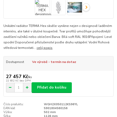
Unikátní radiátor TERMA Hex skvěle vynikne nejen v designově laděném
interiéru, ale také v útulné koupelně. Tvar profilů umožňuje pohodlnější
zavěšení ručníků nebo oblečení.Barva: Bílá soft RAL 9016Připojení: Levé
spodní Doporučené příslušenství podle druhu vytápění: Vodní Rohová
středová termostati...
celý popis
Dostupnost
Ve výrobě - termín na dotaz
27 457 Kč
/
ks
22 692 Kč
bez DPH
Přidat do košíku
Číslo produktu:
WGH2X050112KS96YL
EAN kód:
5901804560156
Výška:
502 mm
Šířka:
1126 mm