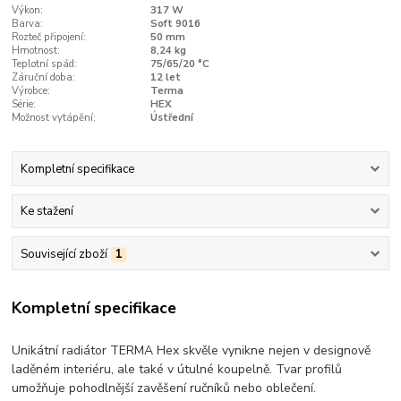
Výkon:
317 W
Barva:
Soft 9016
Rozteč připojení:
50 mm
Hmotnost:
8,24 kg
Teplotní spád:
75/65/20 °C
Záruční doba:
12 let
Výrobce:
Terma
Série:
HEX
Možnost vytápění:
Ústřední
Kompletní specifikace
Ke stažení
Související zboží
1
Kompletní specifikace
Unikátní radiátor TERMA Hex skvěle vynikne nejen v designově
laděném interiéru, ale také v útulné koupelně. Tvar profilů
umožňuje pohodlnější zavěšení ručníků nebo oblečení.