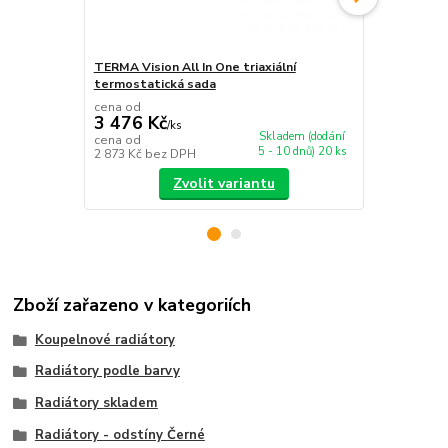
TERMA Vision All In One triaxiální
TERMA Unico
termostatická sada
rohová term
cena od
cena od
3 476 Kč
4 283 Kč
/
ks
Skladem (dodání
cena od
cena od
5 - 10 dnů) 20 ks
2 873 Kč
bez DPH
3 540 Kč
bez
Zvolit variantu
Zboží zařazeno v kategoriích
Koupelnové radiátory
Radiátory podle barvy
Radiátory skladem
Radiátory - odstíny Černé