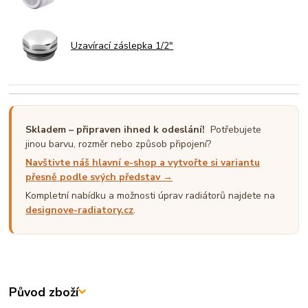
Uzavírací záslepka 1/2"
Skladem – připraven ihned k odeslání!
Potřebujete
jinou barvu, rozměr nebo způsob připojení?
Navštivte náš hlavní e-shop a vytvořte si variantu
přesně podle svých představ →
Kompletní nabídku a možnosti úprav radiátorů najdete na
designove-radiatory.cz
.
Původ zboží