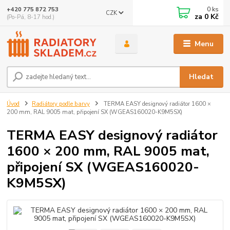
0
ks
+420 775 872 753
CZK
za
0 Kč
(Po-Pá, 8-17 hod.)
Menu
Hledat
Úvod
Radiátory podle barvy
TERMA EASY designový radiátor 1600 ×
200 mm, RAL 9005 mat, připojení SX (WGEAS160020-K9M5SX)
TERMA EASY designový radiátor
1600 × 200 mm, RAL 9005 mat,
připojení SX (WGEAS160020-
K9M5SX)