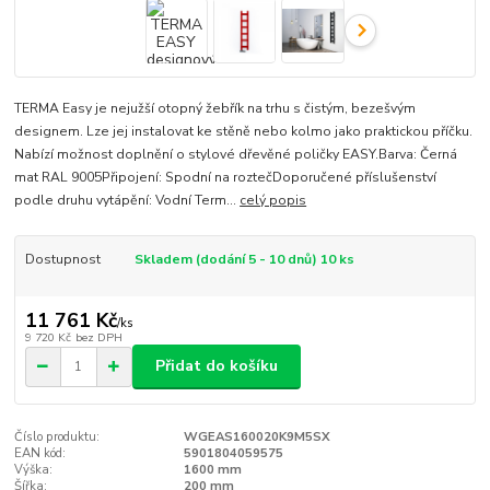
TERMA Easy je nejužší otopný žebřík na trhu s čistým, bezešvým
designem. Lze jej instalovat ke stěně nebo kolmo jako praktickou příčku.
Nabízí možnost doplnění o stylové dřevěné poličky EASY.Barva: Černá
mat RAL 9005Připojení: Spodní na roztečDoporučené příslušenství
podle druhu vytápění: Vodní Term...
celý popis
Dostupnost
Skladem (dodání 5 - 10 dnů) 10 ks
11 761 Kč
/
ks
9 720 Kč
bez DPH
Přidat do košíku
Číslo produktu:
WGEAS160020K9M5SX
EAN kód:
5901804059575
Výška:
1600 mm
Šířka:
200 mm