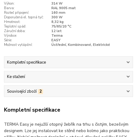
Výkon:
314 W
Barva:
RAL 9005 mat
Rozteč připojení:
160 mm
Doporučená el. topná tyč:
300 W
Hmotnost:
8,32 kg
Teplotní spád:
75/65/20 °C
Záruční doba:
12 let
Výrobce:
Terma
Série:
EASY
Možnost vytápění:
Ústřední, Kombinované, Elektrické
Kompletní specifikace
Ke stažení
Související zboží
2
Kompletní specifikace
TERMA Easy je nejužší otopný žebřík na trhu s čistým, bezešvým
designem. Lze jej instalovat ke stěně nebo kolmo jako praktickou