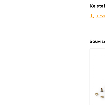
Ke sta
Produ
Souvise