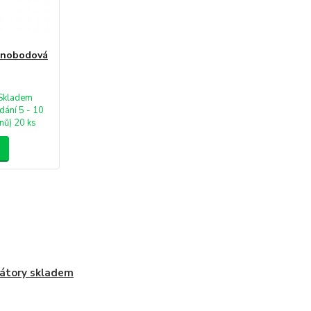
dnobodová
Skladem
dání 5 - 10
nů) 20 ks
átory skladem