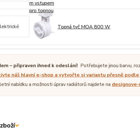
lektrické
Topná tyč MOA 800 W
em – připraven ihned k odeslání!
Potřebujete jinou barvu, ro
ivte náš hlavní e-shop a vytvořte si variantu přesně podl
etní nabídku a možnosti úprav radiátorů najdete na
designove-r
zboží