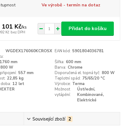
tupnost
Ve výrobě - termín na dotaz
 101 Kč
/
ks
Přidat do košíku
092 Kč
bez DPH
WGDEX176060KCROSX
EAN kód:
5901804036781
u:
1760 mm
Šířka:
600 mm
800 W
Barva:
Chrome
připojení:
557 mm
Doporučená el. topná tyč:
800 W
st:
22,85 kg
Teplotní spád:
75/65/20 °C
 doba:
12 let
Výrobce:
Terma
DEXTER
Možnost
Ústřední,
vytápění:
Kombinované,
Elektrické
Související zboží
2