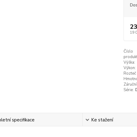
Dos
23
19 
Číslo
produkt
Výška:
Výkon:
Rozteč 
Hmotno
Záruční
Série:
etní specifikace
Ke stažení