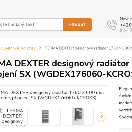
Nevíte
Hledat
+420
(Po-Pá
oupelnové radiátory
TERMA DEXTER designový radiátor 1760 × 600 
A DEXTER designový radiátor 
pojení SX (WGDEX176060-KCRO
Elegan
funkčn
modern
verzíc
Spodní