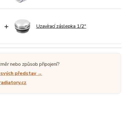
+
Uzavírací záslepka 1/2"
změr nebo způsob připojení?
e svých představ →
adiatory.cz
.