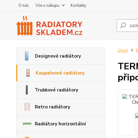
O nás
Vše o nákupu
Kontakty
Úvod
K
Designové radiátory
TERM
Koupelnové radiátory
při
Trubkové radiátory
Retro radiátory
Radiátory horizontální