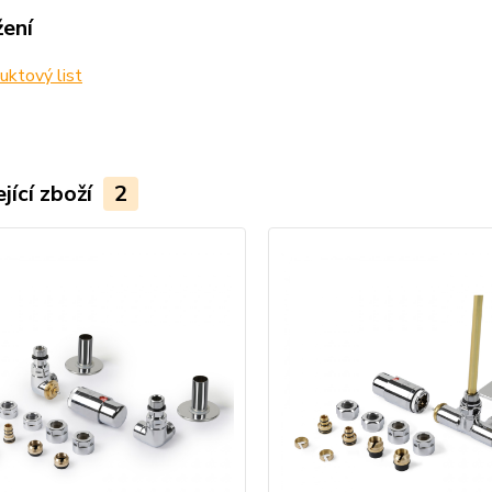
žení
ktový list
jící zboží
2