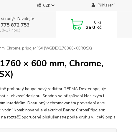
Přihlášení
CZK
 si rady? Zavolejte.
0
ks
 775 872 753
za
0 Kč
, 8-17 hod.)
mm, Chrome, připojení SX (WGDEX176060-KCROSX)
1760 × 600 mm, Chrome,
SX)
tně prohnutý koupelnový radiátor TERMA Dexter spojuje
ost s lehkostí designu. Snadno se přizpůsobí klasickým i
ím interiérům. Dostupný v chromovaném provedení a ve
h: vodní, kombinované a elektrické.Barva: ChromPřipojení:
 na roztečDoporučené příslušenství podle druhu v...
celý popis