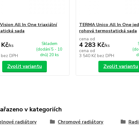
ision All In One triaxiální
TERMA Unico All In One je
atická sada
rohová termostatická sada
cena od
 Kč
4 283 Kč
Skladem
/
ks
/
ks
(dodání 5 - 10
(do
cena od
dnů) 20 ks
d
č
bez DPH
3 540 Kč
bez DPH
Zvolit variantu
Zvolit variantu
zařazeno v kategoriích
lnové radiátory
Chromové radiátory
Radi