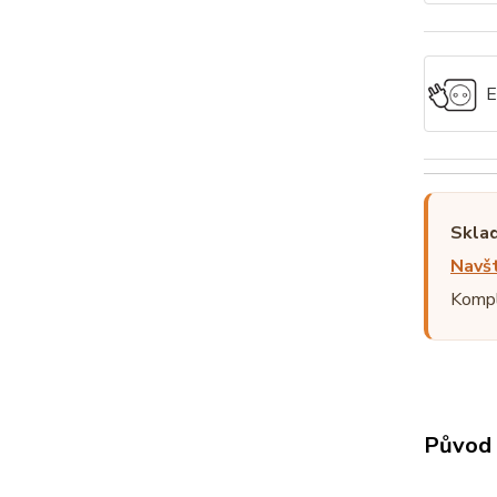
E
Sklad
Navšt
Kompl
Původ 