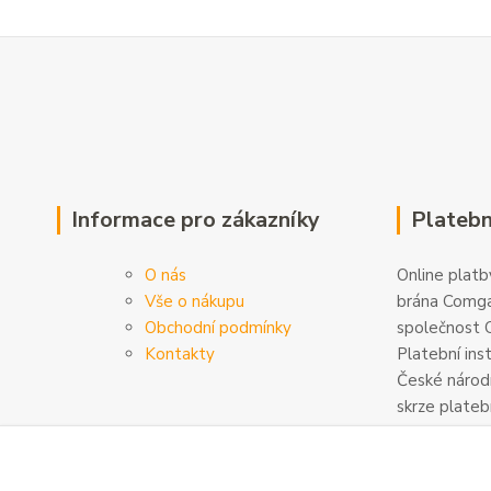
Informace pro zákazníky
Platebn
O nás
Online platby
Vše o nákupu
brána Comga
Obchodní podmínky
společnost C
Kontakty
Platební ins
České národn
skrze plateb
zabezpečeny
šifrovány. D
na
www.com