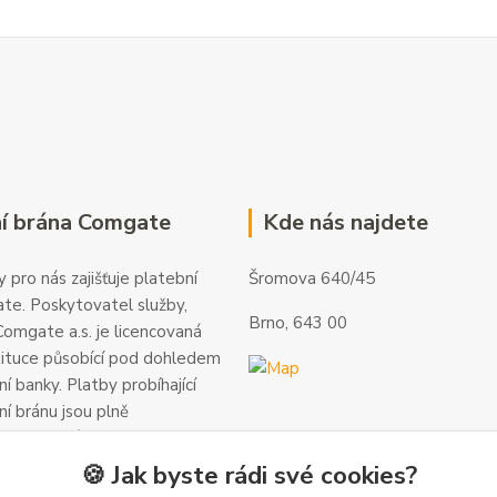
í brána Comgate
Kde nás najdete
 pro nás zajišťuje platební
Šromova 640/45
te. Poskytovatel služby,
Brno, 643 00
omgate a.s. je licencovaná
tituce působící pod dohledem
í banky. Platby probíhající
ní bránu jsou plně
 a veškeré informace jsou
alší informace a kontakty
🍪 Jak byste rádi své cookies?
gate.cz
.