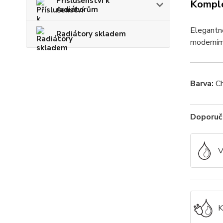
Příslušenství k
Komple
radiátorům
Elegantně
Radiátory skladem
moderním 
Barva:
C
Doporuče
V
K