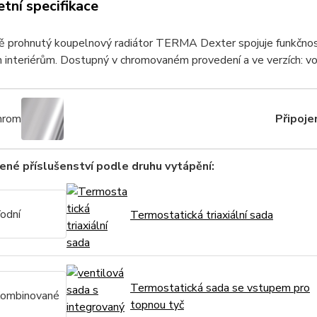
tní specifikace
 prohnutý koupelnový radiátor TERMA Dexter spojuje funkčnost 
interiérům. Dostupný v chromovaném provedení a ve verzích: vod
hrom
Připojen
né příslušenství podle druhu vytápění:
odní
Termostatická triaxiální sada
Termostatická sada se vstupem pro
ombinované
topnou tyč