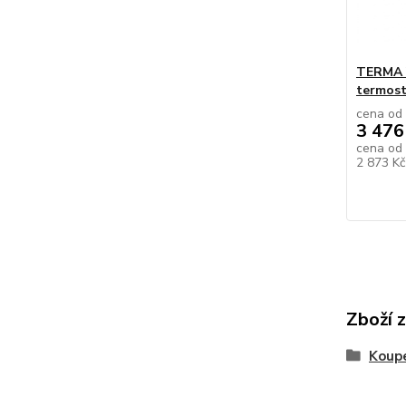
TERMA V
termost
cena od
3 476
cena od
2 873 K
Zboží 
Koupe