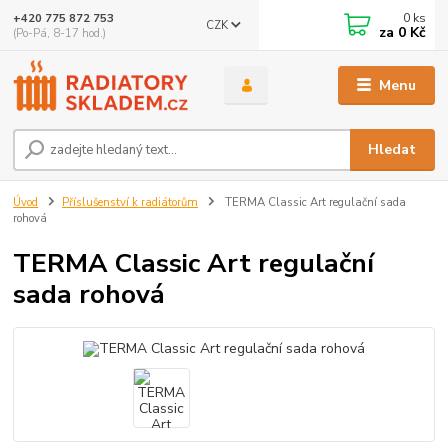
0
ks
+420 775 872 753
CZK
za
0 Kč
(Po-Pá, 8-17 hod.)
Menu
Hledat
Úvod
Příslušenství k radiátorům
TERMA Classic Art regulační sada
rohová
TERMA Classic Art regulační
sada rohová