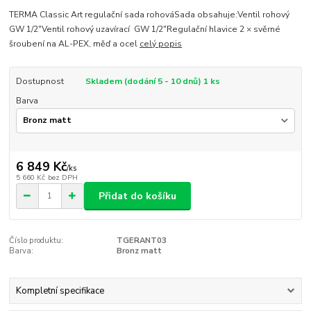
TERMA Classic Art regulační sada rohováSada obsahuje:Ventil rohový
GW 1/2"Ventil rohový uzavírací GW 1/2"Regulační hlavice 2 × svěrné
šroubení na AL-PEX, měď a ocel
celý popis
Dostupnost
Skladem (dodání 5 - 10 dnů) 1 ks
Barva
6 849 Kč
/
ks
5 660 Kč
bez DPH
Přidat do košíku
Číslo produktu:
TGERANT03
Barva:
Bronz matt
Kompletní specifikace