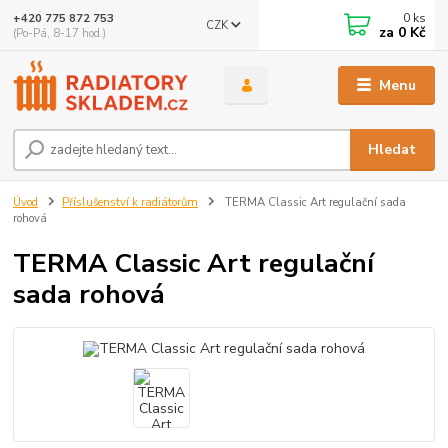
0
ks
+420 775 872 753
CZK
za
0 Kč
(Po-Pá, 8-17 hod.)
Menu
Hledat
Úvod
Příslušenství k radiátorům
TERMA Classic Art regulační sada
rohová
TERMA Classic Art regulační
sada rohová