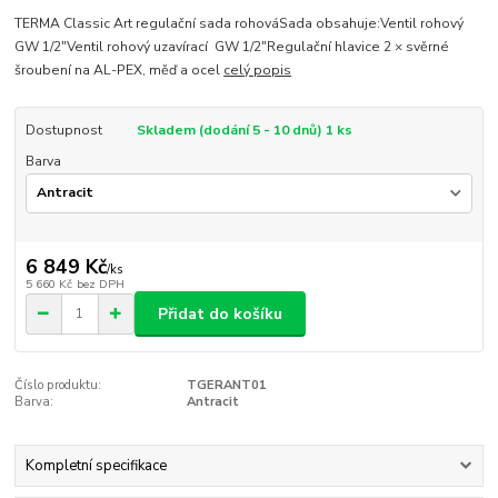
TERMA Classic Art regulační sada rohováSada obsahuje:Ventil rohový
GW 1/2"Ventil rohový uzavírací GW 1/2"Regulační hlavice 2 × svěrné
šroubení na AL-PEX, měď a ocel
celý popis
Dostupnost
Skladem (dodání 5 - 10 dnů) 1 ks
Barva
6 849 Kč
/
ks
5 660 Kč
bez DPH
Přidat do košíku
Číslo produktu:
TGERANT01
Barva:
Antracit
Kompletní specifikace