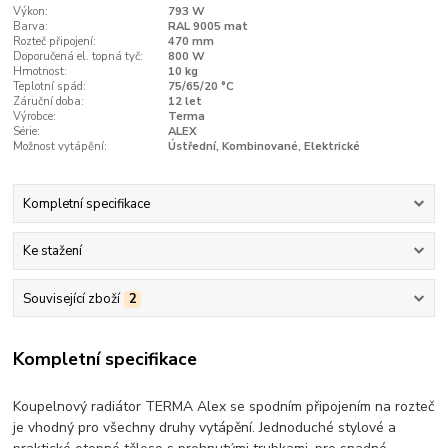
Výkon:
793 W
Barva:
RAL 9005 mat
Rozteč připojení:
470 mm
Doporučená el. topná tyč:
800 W
Hmotnost:
10 kg
Teplotní spád:
75/65/20 °C
Záruční doba:
12 let
Výrobce:
Terma
Série:
ALEX
Možnost vytápění:
Ústřední, Kombinované, Elektrické
Kompletní specifikace
Ke stažení
Související zboží
2
Kompletní specifikace
Koupelnový radiátor TERMA Alex se spodním připojením na rozteč
je vhodný pro všechny druhy vytápění. Jednoduché stylové a