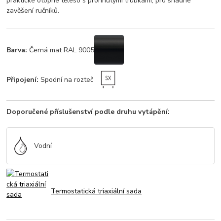
praktické otopné těleso s prohnutými trubkami, pro snadné
zavěšení ručníků.
Barva:
Černá mat RAL 9005
Připojení:
Spodní na rozteč
Doporučené příslušenství podle druhu vytápění:
Vodní
Termostatická triaxiální sada