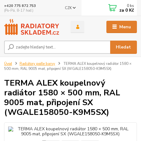
0
ks
+420 775 872 753
CZK
za
0 Kč
(Po-Pá, 8-17 hod.)
Menu
Hledat
Úvod
Radiátory podle barvy
TERMA ALEX koupelnový radiátor 1580 ×
500 mm, RAL 9005 mat, připojení SX (WGALE158050-K9M5SX)
TERMA ALEX koupelnový
radiátor 1580 × 500 mm, RAL
9005 mat, připojení SX
(WGALE158050-K9M5SX)