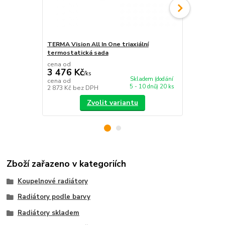
TERMA Vision All In One triaxiální
TERMA Unico
termostatická sada
rohová term
cena od
cena od
3 476 Kč
4 283 Kč
/
ks
Skladem (dodání
cena od
cena od
5 - 10 dnů) 20 ks
2 873 Kč
bez DPH
3 540 Kč
bez
Zvolit variantu
Zboží zařazeno v kategoriích
Koupelnové radiátory
Radiátory podle barvy
Radiátory skladem