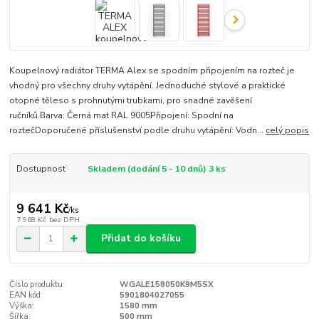
Koupelnový radiátor TERMA Alex se spodním připojením na rozteč je
vhodný pro všechny druhy vytápění. Jednoduché stylové a praktické
otopné těleso s prohnutými trubkami, pro snadné zavěšení
ručníků.Barva: Černá mat RAL 9005Připojení: Spodní na
roztečDoporučené příslušenství podle druhu vytápění: Vodn...
celý popis
Dostupnost
Skladem (dodání 5 - 10 dnů) 3 ks
9 641 Kč
/
ks
7 968 Kč
bez DPH
Přidat do košíku
Číslo produktu:
WGALE158050K9M5SX
EAN kód:
5901804027055
Výška:
1580 mm
Šířka:
500 mm