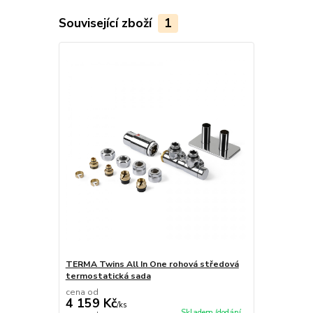
Související zboží
1
TERMA Twins All In One rohová středová
termostatická sada
cena od
4 159 Kč
/
ks
Skladem (dodání