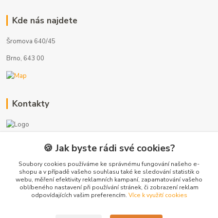
Kde nás najdete
Šromova 640/45
Brno, 643 00
Kontakty
🍪 Jak byste rádi své cookies?
+420 775 872 753
(Po-Pá, 8-17 hod.)
Soubory cookies používáme ke správnému fungování našeho e-
shopu a v případě vašeho souhlasu také ke sledování statistik o
webu, měření efektivity reklamních kampaní, zapamatování vašeho
info@radiatory-skladem.cz
oblíbeného nastavení při používání stránek, či zobrazení reklam
odpovídajících vašim preferencím.
Více k využití cookies