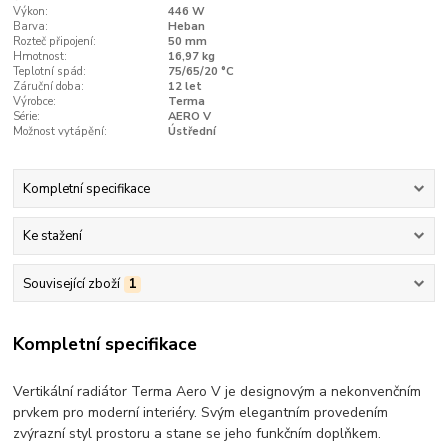
Výkon:
446 W
Barva:
Heban
Rozteč připojení:
50 mm
Hmotnost:
16,97 kg
Teplotní spád:
75/65/20 °C
Záruční doba:
12 let
Výrobce:
Terma
Série:
AERO V
Možnost vytápění:
Ústřední
Kompletní specifikace
Ke stažení
Související zboží
1
Kompletní specifikace
Vertikální radiátor Terma Aero V je designovým a nekonvenčním
prvkem pro moderní interiéry. Svým elegantním provedením
zvýrazní styl prostoru a stane se jeho funkčním doplňkem.