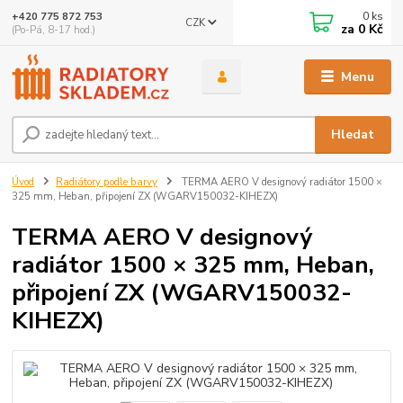
0
ks
+420 775 872 753
CZK
za
0 Kč
(Po-Pá, 8-17 hod.)
Menu
Hledat
Úvod
Radiátory podle barvy
TERMA AERO V designový radiátor 1500 ×
325 mm, Heban, připojení ZX (WGARV150032-KIHEZX)
TERMA AERO V designový
radiátor 1500 × 325 mm, Heban,
připojení ZX (WGARV150032-
KIHEZX)