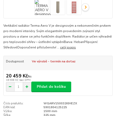
Vertikální radiátor Terma Aero V je designovým a nekonvenčním prvkem
pro moderní interiéry. Svým elegantním provedením zvýrazní styl
prostoru a stane se jeho funkčním doplňkem. Radiátor je určen výhradně
pro teplovodní ohřev – ústřední vytápěníBarva: HebanPřipojení:
StředovéDoporučené příslušenství ...
celý popis
Dostupnost
Ve výrobě - termín na dotaz
20 459 Kč
/
ks
16 908 Kč
bez DPH
Přidat do košíku
Číslo produktu:
WGARV150032KIHEZX
EAN kód:
5901804125225
Výška:
1500 mm
Šířka:
325 mm