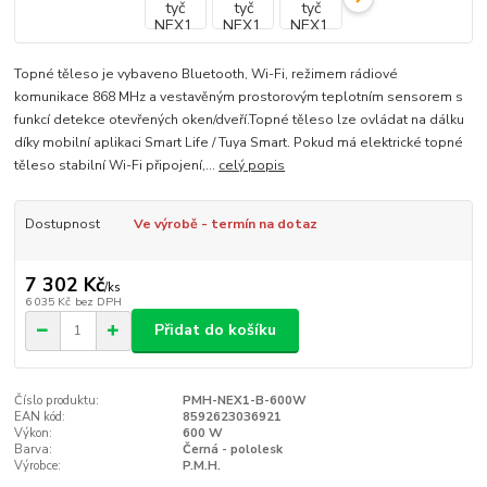
Topné těleso je vybaveno Bluetooth, Wi-Fi, režimem rádiové
komunikace 868 MHz a vestavěným prostorovým teplotním sensorem s
funkcí detekce otevřených oken/dveří.Topné těleso lze ovládat na dálku
díky mobilní aplikaci Smart Life / Tuya Smart. Pokud má elektrické topné
těleso stabilní Wi-Fi připojení,...
celý popis
Dostupnost
Ve výrobě - termín na dotaz
7 302 Kč
/
ks
6 035 Kč
bez DPH
Přidat do košíku
Číslo produktu:
PMH-NEX1-B-600W
EAN kód:
8592623036921
Výkon:
600 W
Barva:
Černá - pololesk
Výrobce:
P.M.H.