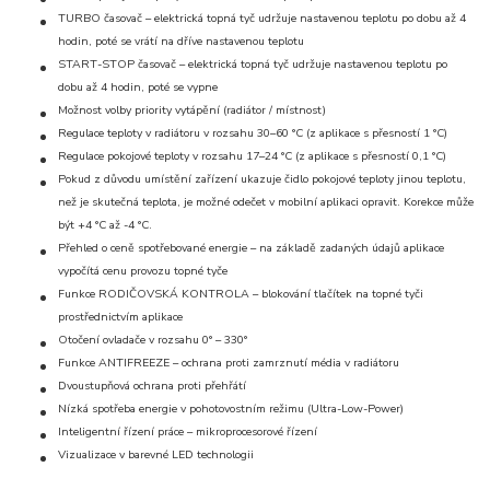
TURBO časovač – elektrická topná tyč udržuje nastavenou teplotu po dobu až 4
hodin, poté se vrátí na dříve nastavenou teplotu
START-STOP časovač – elektrická topná tyč udržuje nastavenou teplotu po
dobu až 4 hodin, poté se vypne
Možnost volby priority vytápění (radiátor / místnost)
Regulace teploty v radiátoru v rozsahu 30–60 °C (z aplikace s přesností 1 °C)
Regulace pokojové teploty v rozsahu 17–24 °C (z aplikace s přesností 0,1 °C)
Pokud z důvodu umístění zařízení ukazuje čidlo pokojové teploty jinou teplotu,
než je skutečná teplota, je možné odečet v mobilní aplikaci opravit. Korekce může
být +4 °C až -4 °C.
Přehled o ceně spotřebované energie – na základě zadaných údajů aplikace
vypočítá cenu provozu topné tyče
Funkce RODIČOVSKÁ KONTROLA – blokování tlačítek na topné tyči
prostřednictvím aplikace
Otočení ovladače v rozsahu 0° – 330°
Funkce ANTIFREEZE – ochrana proti zamrznutí média v radiátoru
Dvoustupňová ochrana proti přehřátí
Nízká spotřeba energie v pohotovostním režimu (Ultra-Low-Power)
Inteligentní řízení práce – mikroprocesorové řízení
Vizualizace v barevné LED technologii