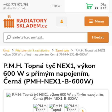
0
ks
+420 775 872 753
CZK
za
0 Kč
(Po-Pá, 8-17 hod.)
Menu
Hledat
Úvod
Příslušenství k radiátorům
Topné tyče
P.M.H. Topná tyč NEX1,
výkon 600 W s přímým napojením, Černá (PMH-NEX1-B-600W)
P.M.H. Topná tyč NEX1, výkon
600 W s přímým napojením,
Černá (PMH-NEX1-B-600W)