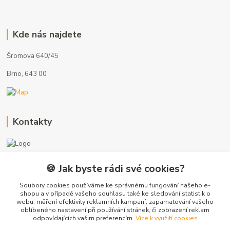
Kde nás najdete
Šromova 640/45
Brno, 643 00
Kontakty
🍪 Jak byste rádi své cookies?
+420 775 872 753
(Po-Pá, 8-17 hod.)
Soubory cookies používáme ke správnému fungování našeho e-
shopu a v případě vašeho souhlasu také ke sledování statistik o
webu, měření efektivity reklamních kampaní, zapamatování vašeho
info@radiatory-skladem.cz
oblíbeného nastavení při používání stránek, či zobrazení reklam
odpovídajících vašim preferencím.
Více k využití cookies