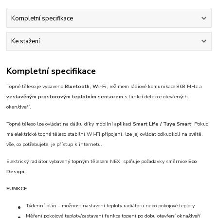
Kompletní specifikace
Ke stažení
Kompletní specifikace
Topné těleso je vybaveno
Bluetooth, Wi-Fi
, režimem rádiové komunikace 868 MHz a
vestavěným prostorovým teplotním sensorem
s funkcí detekce otevřených
oken/dveří.
Topné těleso lze ovládat na dálku díky mobilní aplikaci
Smart Life / Tuya Smart
. Pokud
má elektrické topné těleso stabilní Wi-Fi připojení, lze jej ovládat odkudkoli na světě,
vše, co potřebujete, je přístup k internetu.
Elektrický radiátor vybavený topným tělesem NEX splňuje požadavky směrnice
Eco
Design
.
FUNKCE
Týdenní plán – možnost nastavení teploty radiátoru nebo pokojové teploty
Měření pokojové teploty/zastavení funkce topení po dobu otevření okna/dveří