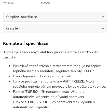
Výrobce:
P.M.H.
Kompletní specifikace
Ke stažení
Kompletní specifikace
Topná tyč s krouceným elektrickým kabelem ze zástrčkou do
zásuvky.
Elektrické topné těleso s termostatem reaguje na teplotu
topného media v radiátoru, regulace teploty 30-60 °C.
Dvoustupňová ochrana proti přehřátí.
Funkce proti zamrznutí tekutiny
ANTIFREEZE.
Nízká
spotřeba energie během provozu díky pokročilé elektronice.
Funkce
TURBO
- 2h nastavení max. výkonu s
automatickým vrácením na původní nastavení.
Funkce
START-STOP
- 2h nastavení max. výkonu s
automatickým vypnutím.