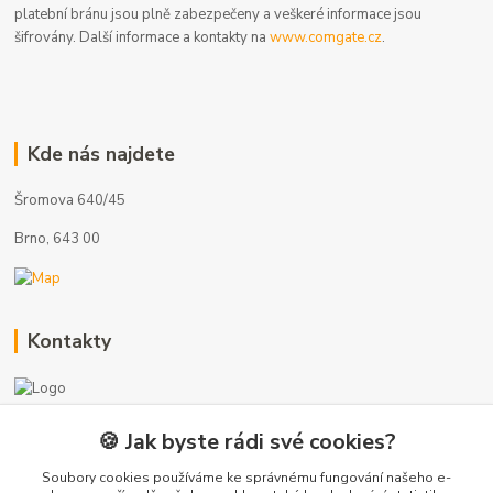
platební bránu jsou plně zabezpečeny a veškeré informace jsou
šifrovány. Další informace a kontakty na
www.comgate.cz
.
Kde nás najdete
Šromova 640/45
Brno, 643 00
Kontakty
🍪 Jak byste rádi své cookies?
+420 775 872 753
(Po-Pá, 8-17 hod.)
Soubory cookies používáme ke správnému fungování našeho e-