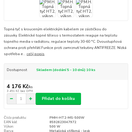
Topná tyč s krouceným elektrickým kabelem ze zástrčkou do
zásuvky. Elektrické topné těleso s termostatem reaguje na teplotu
topného media v radiátoru, regulace teploty 30-60 °C. Dvoustupňová
ochrana proti přehřátí.Funkce proti zamrznutí tekutiny ANTIFREEZE. Nízká
spotřeba e...
celý popis
Dostupnost
Skladem (dodání 5 - 10 dnů) 10 ks
4 176 Kč
/
ks
3 451 Kč
bez DPH
Přidat do košíku
Číslo produktu:
PMH-HT2-MS-500W
EAN kód:
8592623047972
Výkon:
500 W
Barva:
Metalická stříbrná - lesk