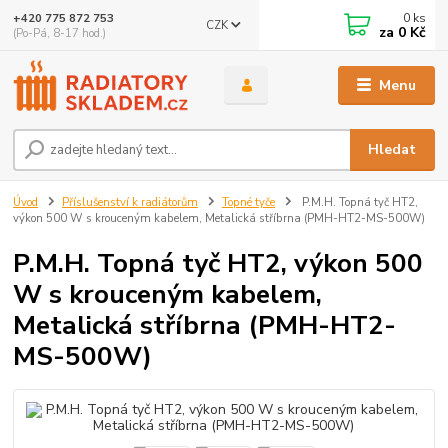
0
ks
+420 775 872 753
CZK
za
0 Kč
(Po-Pá, 8-17 hod.)
Menu
Hledat
Úvod
Příslušenství k radiátorům
Topné tyče
P.M.H. Topná tyč HT2,
výkon 500 W s krouceným kabelem, Metalická stříbrna (PMH-HT2-MS-500W)
P.M.H. Topná tyč HT2, výkon 500
W s krouceným kabelem,
Metalická stříbrna (PMH-HT2-
MS-500W)