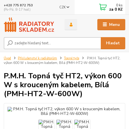
0
ks
+420 775 872 753
CZK
za
0 Kč
(Po-Pá, 8-17 hod.)
Menu
Hledat
Úvod
Příslušenství k radiátorům
Topné tyče
P.M.H. Topná tyč HT2,
výkon 600 W s krouceným kabelem, Bílá (PMH-HT2-W-600W)
P.M.H. Topná tyč HT2, výkon 600
W s krouceným kabelem, Bílá
(PMH-HT2-W-600W)