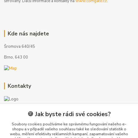
šifrovány. Další informace a kontakty na
www.comgate.cz
.
Kde nás najdete
Šromova 640/45
Brno, 643 00
Kontakty
🍪 Jak byste rádi své cookies?
+420 775 872 753
(Po-Pá, 8-17 hod.)
Soubory cookies používáme ke správnému fungování našeho e-
shopu a v případě vašeho souhlasu také ke sledování statistik o
webu, měření efektivity reklamních kampaní, zapamatování vašeho
info@radiatory-skladem.cz