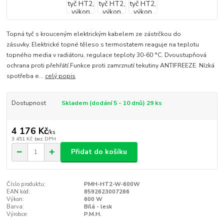
Topná tyč s krouceným elektrickým kabelem ze zástrčkou do
zásuvky. Elektrické topné těleso s termostatem reaguje na teplotu
topného media v radiátoru, regulace teploty 30-60 °C. Dvoustupňová
ochrana proti přehřátí.Funkce proti zamrznutí tekutiny ANTIFREEZE. Nízká
spotřeba e...
celý popis
Dostupnost
Skladem (dodání 5 - 10 dnů) 29 ks
4 176 Kč
/
ks
3 451 Kč
bez DPH
Přidat do košíku
Číslo produktu:
PMH-HT2-W-600W
EAN kód:
8592623007266
Výkon:
600 W
Barva:
Bílá - lesk
Výrobce:
P.M.H.