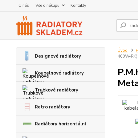
O nás
Vše o nákupu
Kontakty
Úvod
P
Designové radiátory
400W-RK)
P.M.
Koupelnové radiátory
Meta
Trubkové radiátory
Retro radiátory
Radiátory horizontální