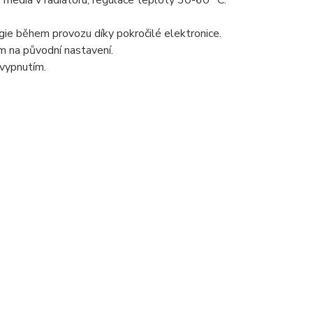
media v radiátoru, regulace teploty 30-60 °C.
ie během provozu díky pokročilé elektronice.
m na původní nastavení.
vypnutím.