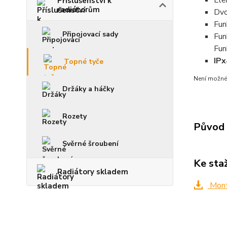
Ele
Příslušenství k
radiátorům
Dvo
Fun
Připojovací sady
Fu
Fu
IPx
Topné tyče
Není možné 
Držáky a háčky
Rozety
Původ 
Svěrné šroubení
Ke sta
Radiátory skladem
Mont