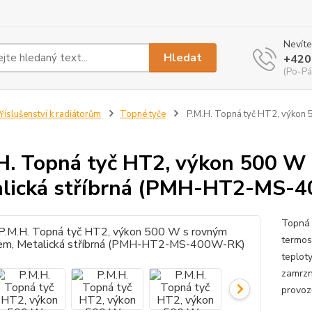
Nevíte
Hledat
+420
(Po-Pá
říslušenství k radiátorům
Topné tyče
P.M.H. Topná tyč HT2, výkon 
H. Topná tyč HT2, výkon 500 W
lická stříbrná (PMH-HT2-MS-
Topná 
termos
teplot
zamrzn
provozu