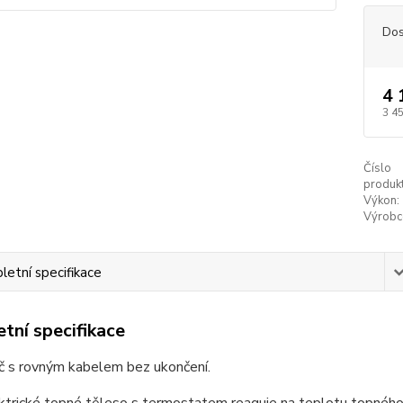
Dos
4 
3 4
Číslo
produkt
Výkon:
Výrobc
etní specifikace
tní specifikace
č s rovným kabelem bez ukončení.