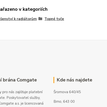
zařazeno v kategoriích
ušenství k radiátorům
Topné tyče
í brána Comgate
Kde nás najdete
 pro nás zajišťuje platební
Šromova 640/45
te. Poskytovatel služby,
Brno, 643 00
omgate a.s. je licencovaná