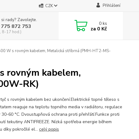
Přihlášení
CZK
 si rady? Zavolejte.
0
ks
 775 872 753
za
0 Kč
, 8-17 hod.)
500 W s rovným kabelem, Metalická stříbrná (PMH-HT2-MS-
 s rovným kabelem,
400W-RK)
tyč s rovným kabelem bez ukončení.Elektrické topné těleso s
tatem reaguje na teplotu topného media v radiátoru, regulace
y 30-60 °C. Dvoustupňová ochrana proti přehřátí.Funkce proti
utí tekutiny ANTIFREEZE. Nízká spotřeba energie během
 díky pokročilé el...
celý popis