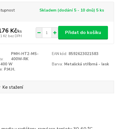
tupnost
Skladem (dodání 5 - 10 dnů) 5 ks
176 Kč
/
ks
Přidat do košíku
51 Kč
bez DPH
PMH-HT2-MS-
EAN kód:
8592623021583
u:
400W-RK
400 W
Barva:
Metalická stříbrná - lesk
e:
P.M.H.
Ke stažení