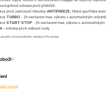
ktrické topné těleso s termostatem reaguje na teplotu topného 
ustupňová ochrana proti přehřátí.
kce proti zamrznutí tekutiny
ANTIFREEZE.
Nízká spotřeba energ
nkce
TURBO
- 2h nastavení max. výkonu s automatickým vrácení
nkce
START-STOP
- 2h nastavení max. výkonu s automatickým 
4
– ochrana proti vniknutí vody.
použít u horizontálního radiátoru Rosendal.
zboží
žení
ážní návod