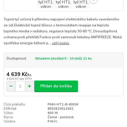
Topná tyč určená k přímému napojení elektrického kabelu vyvedeného
ze zdi.Elektrické topné těleso s termostatem reaguje na teplotu
topného media v radiátoru, regulace teploty 30-60 °C. Dvoustupňová
ochrana proti přehřátí.Funkce proti zamrznutí tekutiny ANTIFREEZE. Nízká
spotřeba energie během p...
celý popis
Dostupnost
Skladem (dodání 5 - 10 dnů) 11 ks
4 639 Kč
/
ks
3 834 Kč
bez DPH
Přidat do košíku
Číslo produktu:
PMH-HT1-B-600W
EAN kód:
8592623012482
Výkon:
600 W
Barva:
Černá - pololesk
Výrobce:
P.M.H.