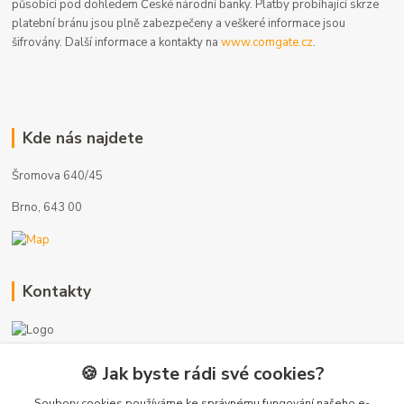
působící pod dohledem České národní banky. Platby probíhající skrze
platební bránu jsou plně zabezpečeny a veškeré informace jsou
šifrovány. Další informace a kontakty na
www.comgate.cz
.
Kde nás najdete
Šromova 640/45
Brno, 643 00
Kontakty
🍪 Jak byste rádi své cookies?
+420 775 872 753
(Po-Pá, 8-17 hod.)
Soubory cookies používáme ke správnému fungování našeho e-