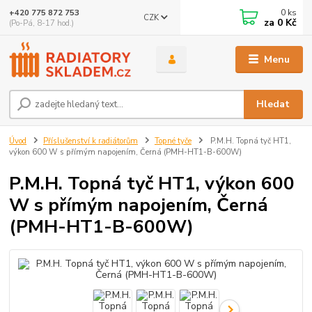
0
ks
+420 775 872 753
CZK
za
0 Kč
(Po-Pá, 8-17 hod.)
Menu
Hledat
Úvod
Příslušenství k radiátorům
Topné tyče
P.M.H. Topná tyč HT1,
výkon 600 W s přímým napojením, Černá (PMH-HT1-B-600W)
P.M.H. Topná tyč HT1, výkon 600
W s přímým napojením, Černá
(PMH-HT1-B-600W)