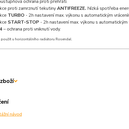
ustupňová ochrana proti přehřátí.
kce proti zamrznutí tekutiny
ANTIFREEZE.
Nízká spotřeba energ
nkce
TURBO
- 2h nastavení max. výkonu s automatickým vrácení
nkce
START-STOP
- 2h nastavení max. výkonu s automatickým 
4
– ochrana proti vniknutí vody.
použít u horizontálního radiátoru Rosendal.
zboží
žení
ážní návod