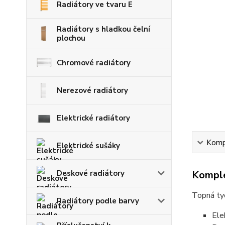
Radiátory ve tvaru E
Radiátory s hladkou čelní
plochou
Chromové radiátory
Nerezové radiátory
Elektrické radiátory
Kompl
Elektrické sušáky
Deskové radiátory
Komple
Topná tyč
Radiátory podle barvy
Ele