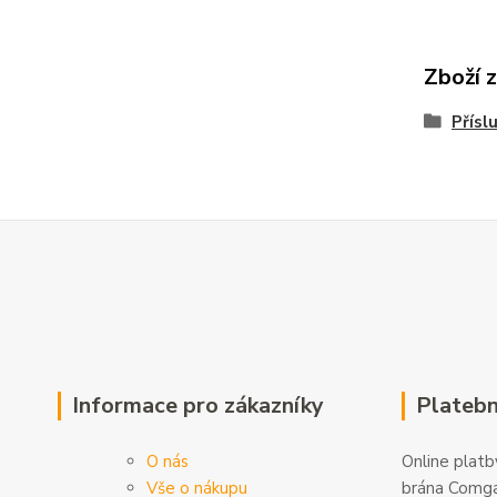
Zboží 
Přísl
Informace pro zákazníky
Platebn
O nás
Online platby
Vše o nákupu
brána Comga