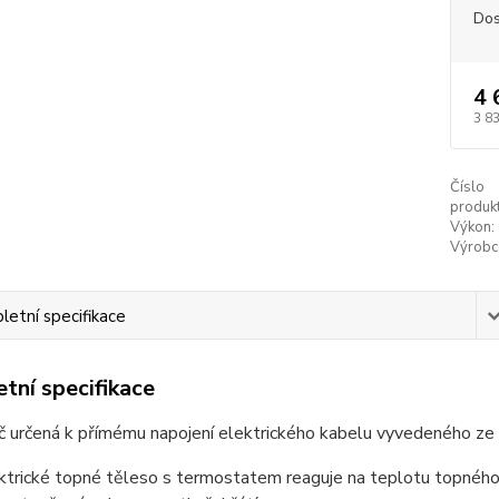
Dos
4 
3 8
Číslo
produkt
Výkon:
Výrobc
etní specifikace
tní specifikace
 určená k přímému napojení elektrického kabelu vyvedeného ze 
ktrické topné těleso s termostatem reaguje na teplotu topného 