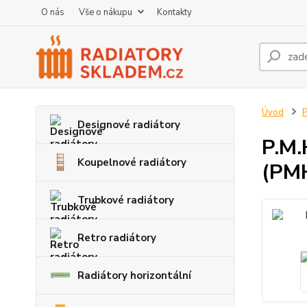
O nás
Vše o nákupu
Kontakty
Úvod
P
Designové radiátory
P.M.
Koupelnové radiátory
(PM
Trubkové radiátory
Retro radiátory
Radiátory horizontální