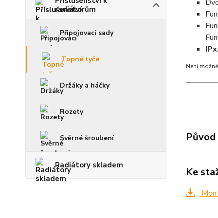
Příslušenství k
Dvo
radiátorům
Fun
Fu
Připojovací sady
Fu
IPx
Topné tyče
Není možné 
Držáky a háčky
Rozety
Původ 
Svěrné šroubení
Radiátory skladem
Ke sta
Mont