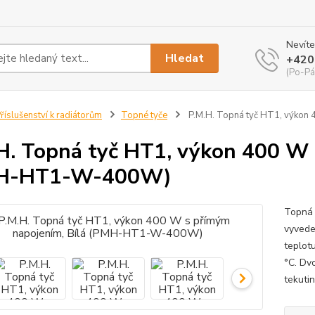
Nevíte
Hledat
+420
(Po-Pá
říslušenství k radiátorům
Topné tyče
P.M.H. Topná tyč HT1, výkon
H. Topná tyč HT1, výkon 400 W 
H-HT1-W-400W)
Topná 
vyvede
teplot
°C. Dv
tekuti