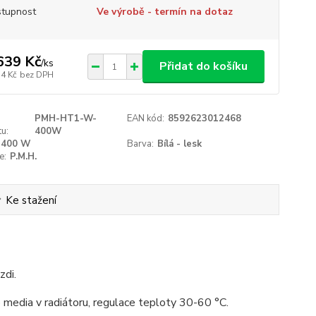
tupnost
Ve výrobě - termín na dotaz
639 Kč
/
ks
Přidat do košíku
34 Kč
bez DPH
PMH-HT1-W-
EAN kód:
8592623012468
u:
400W
400 W
Barva:
Bílá - lesk
e:
P.M.H.
Ke stažení
zdi.
media v radiátoru, regulace teploty 30-60 °C.