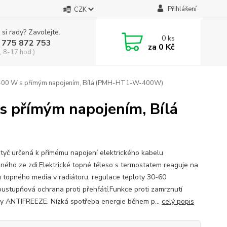
Přihlášení
CZK
 si rady? Zavolejte.
0
ks
 775 872 753
za
0 Kč
, 8-17 hod.)
 400 W s přímým napojením, Bílá (PMH-HT1-W-400W)
s přímým napojením, Bílá
tyč určená k přímému napojení elektrického kabelu
ného ze zdi.Elektrické topné těleso s termostatem reaguje na
u topného media v radiátoru, regulace teploty 30-60
oustupňová ochrana proti přehřátí.Funkce proti zamrznutí
ny ANTIFREEZE. Nízká spotřeba energie během p...
celý popis