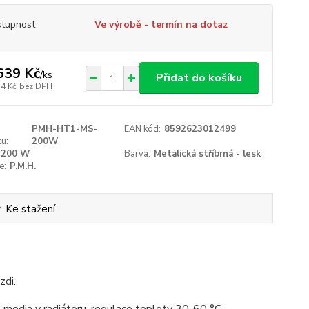
tupnost
Ve výrobě - termín na dotaz
639 Kč
/
ks
Přidat do košíku
34 Kč
bez DPH
PMH-HT1-MS-
EAN kód:
8592623012499
u:
200W
200 W
Barva:
Metalická stříbrná - lesk
e:
P.M.H.
Ke stažení
zdi.