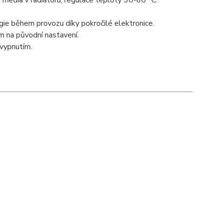
media v radiátoru, regulace teploty 30-60 °C.
ie během provozu díky pokročilé elektronice.
m na původní nastavení.
vypnutím.