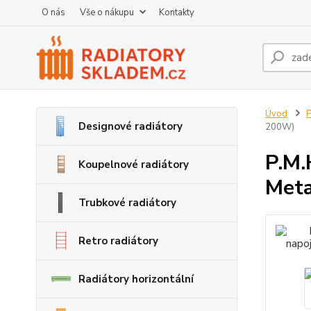
O nás
Vše o nákupu
Kontakty
Úvod
P
Designové radiátory
200W)
P.M.
Koupelnové radiátory
Meta
Trubkové radiátory
Retro radiátory
Radiátory horizontální