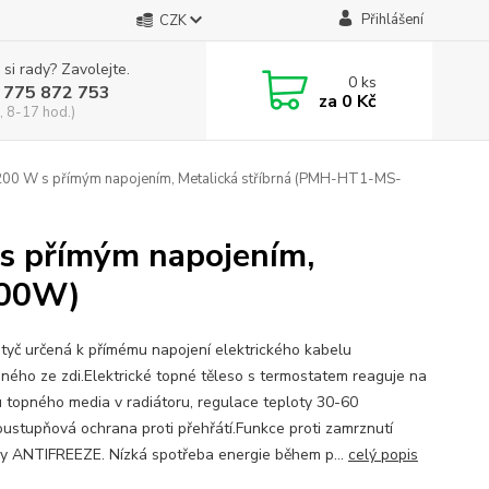
Přihlášení
CZK
 si rady? Zavolejte.
0
ks
 775 872 753
za
0 Kč
, 8-17 hod.)
200 W s přímým napojením, Metalická stříbrná (PMH-HT1-MS-
 s přímým napojením,
200W)
tyč určená k přímému napojení elektrického kabelu
ného ze zdi.Elektrické topné těleso s termostatem reaguje na
u topného media v radiátoru, regulace teploty 30-60
oustupňová ochrana proti přehřátí.Funkce proti zamrznutí
ny ANTIFREEZE. Nízká spotřeba energie během p...
celý popis