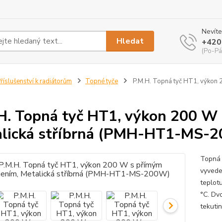
Nevíte
Hledat
+420
(Po-Pá
říslušenství k radiátorům
Topné tyče
P.M.H. Topná tyč HT1, výkon 
H. Topná tyč HT1, výkon 200 W
lická stříbrná (PMH-HT1-MS-
Topná 
vyvede
teplot
°C. Dv
tekuti