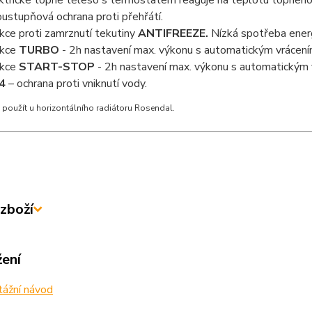
ktrické topné těleso s termostatem reaguje na teplotu topného 
ustupňová ochrana proti přehřátí.
kce proti zamrznutí tekutiny
ANTIFREEZE.
Nízká spotřeba energ
nkce
TURBO
- 2h nastavení max. výkonu s automatickým vrácení
nkce
START-STOP
- 2h nastavení max. výkonu s automatickým 
4
– ochrana proti vniknutí vody.
použít u horizontálního radiátoru Rosendal.
zboží
žení
ážní návod