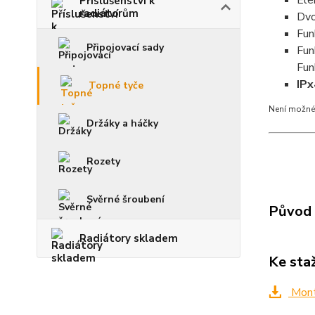
Ele
Příslušenství k
radiátorům
Dvo
Fun
Připojovací sady
Fu
Fu
IPx
Topné tyče
Není možné 
Držáky a háčky
Rozety
Svěrné šroubení
Původ 
Radiátory skladem
Ke sta
Mont