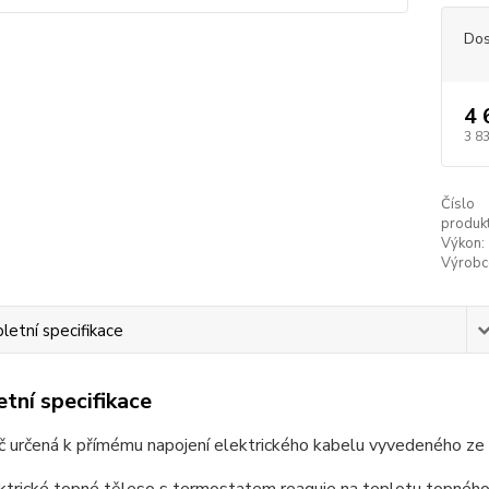
Dos
4 
3 8
Číslo
produkt
Výkon:
Výrobc
etní specifikace
tní specifikace
 určená k přímému napojení elektrického kabelu vyvedeného ze 