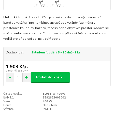
Elektrické topná tělesa EL.05 E jsou určena do trubkových radiátorů,
které se využívají pro kombinovaný způsob vytápění zejména v
prostorách koupelny, bazénů, fitness nebo obytných prostor.Dodává se
s bílou nebo metalickou stříbrnou rovnou přívodní šńůrou zakončenou
vodiči pro připojení do ins...
celý popis
Dostupnost
Skladem (dodání 5 - 10 dnů) 1 ks
1 903 Kč
/
ks
1 573 Kč
bez DPH
Přidat do košíku
Číslo produktu:
EL05E-W-400W
EAN kód:
8592623003602
Výkon:
400 W
Barva:
Bílá - lesk
Výrobce:
P.M.H.