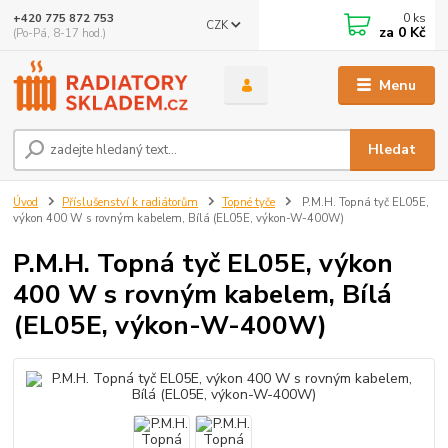
0
ks
+420 775 872 753
CZK
za
0 Kč
(Po-Pá, 8-17 hod.)
Menu
Hledat
Úvod
Příslušenství k radiátorům
Topné tyče
P.M.H. Topná tyč EL05E,
výkon 400 W s rovným kabelem, Bílá (EL05E, výkon-W-400W)
P.M.H. Topná tyč EL05E, výkon
400 W s rovným kabelem, Bílá
(EL05E, výkon-W-400W)