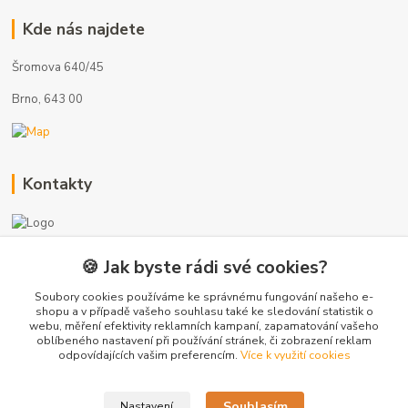
Kde nás najdete
Šromova 640/45
Brno, 643 00
Kontakty
🍪 Jak byste rádi své cookies?
+420 775 872 753
(Po-Pá, 8-17 hod.)
Soubory cookies používáme ke správnému fungování našeho e-
shopu a v případě vašeho souhlasu také ke sledování statistik o
webu, měření efektivity reklamních kampaní, zapamatování vašeho
info@radiatory-skladem.cz
oblíbeného nastavení při používání stránek, či zobrazení reklam
odpovídajících vašim preferencím.
Více k využití cookies
Souhlasím
Nastavení