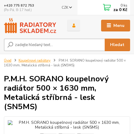
0
ks
+420 775 872 753
CZK
za
0 Kč
(Po-Pá, 8-17 hod.)
Menu
Hledat
Úvod
Koupelnové radiátory
P.M.H. SORANO koupelnový radiátor 500 ×
1630 mm, Metalická stříbrná - lesk (SN5MS)
P.M.H. SORANO koupelnový
radiátor 500 × 1630 mm,
Metalická stříbrná - lesk
(SN5MS)