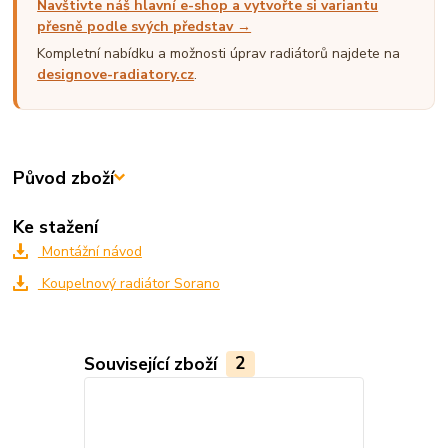
Navštivte náš hlavní e-shop a vytvořte si variantu
přesně podle svých představ →
Kompletní nabídku a možnosti úprav radiátorů najdete na
designove-radiatory.cz
.
Původ zboží
Ke stažení
Montážní návod
Koupelnový radiátor Sorano
Související zboží
2