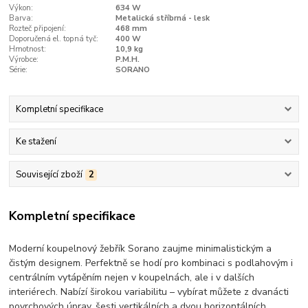
Výkon:
634 W
Barva:
Metalická stříbrná - lesk
Rozteč připojení:
468 mm
Doporučená el. topná tyč:
400 W
Hmotnost:
10,9 kg
Výrobce:
P.M.H.
Série:
SORANO
Kompletní specifikace
Ke stažení
Související zboží
2
Kompletní specifikace
Moderní koupelnový žebřík Sorano zaujme minimalistickým a
čistým designem. Perfektně se hodí pro kombinaci s podlahovým i
centrálním vytápěním nejen v koupelnách, ale i v dalších
interiérech. Nabízí širokou variabilitu – vybírat můžete z dvanácti
povrchových úprav, šesti vertikálních a dvou horizontálních