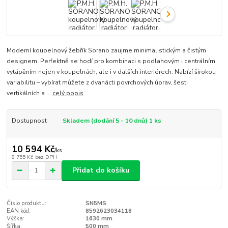
Moderní koupelnový žebřík Sorano zaujme minimalistickým a čistým
designem. Perfektně se hodí pro kombinaci s podlahovým i centrálním
vytápěním nejen v koupelnách, ale i v dalších interiérech. Nabízí širokou
variabilitu – vybírat můžete z dvanácti povrchových úprav, šesti
vertikálních a ...
celý popis
Dostupnost
Skladem (dodání 5 - 10 dnů) 1 ks
10 594 Kč
/
ks
8 755 Kč
bez DPH
Přidat do košíku
Číslo produktu:
SN5MS
EAN kód:
8592623034118
Výška:
1630 mm
Šířka:
500 mm