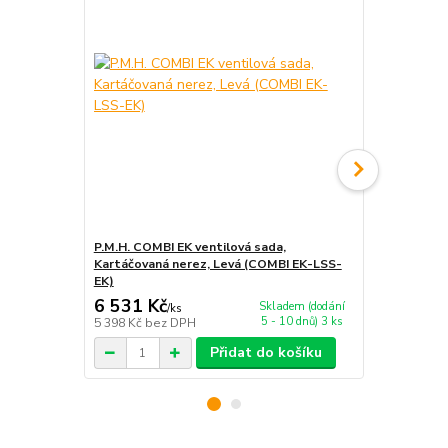
P.M.H. COMBI EK ventilová sada,
P.M.H. EASY 
Kartáčovaná nerez, Levá (COMBI EK-LSS-
chrom (EAS
EK)
6 531 Kč
2 726 Kč
Skladem (dodání
/
ks
5 - 10 dnů) 3 ks
5 398 Kč
bez DPH
2 253 Kč
bez
Přidat do košíku