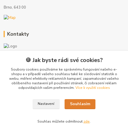
Brno, 643 00
Kontakty
🍪 Jak byste rádi své cookies?
+420 775 872 753
(Po-Pá, 8-17 hod.)
Soubory cookies používáme ke správnému fungování našeho e-
shopu a v případě vašeho souhlasu také ke sledování statistik o
webu, měření efektivity reklamních kampaní, zapamatování vašeho
info@radiatory-skladem.cz
oblíbeného nastavení při používání stránek, či zobrazení reklam
odpovídajících vašim preferencím.
Více k využití cookies
Souhlasím
Nastavení
Copyright 2020-2025 © Sanitrade s.r.o. Všechna práva vyhrazena.
Souhlas můžete odmítnout
zde
.
Vytvořeno na
Eshop-rychle.cz