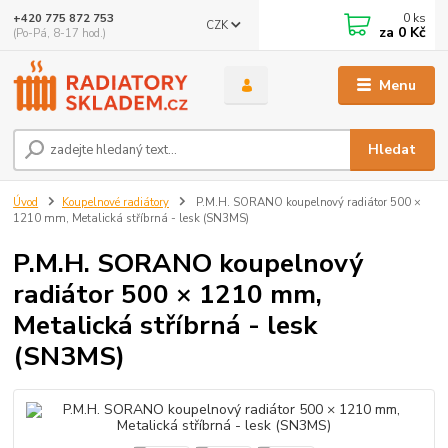
0
ks
+420 775 872 753
CZK
za
0 Kč
(Po-Pá, 8-17 hod.)
Menu
Hledat
Úvod
Koupelnové radiátory
P.M.H. SORANO koupelnový radiátor 500 ×
1210 mm, Metalická stříbrná - lesk (SN3MS)
P.M.H. SORANO koupelnový
radiátor 500 × 1210 mm,
Metalická stříbrná - lesk
(SN3MS)