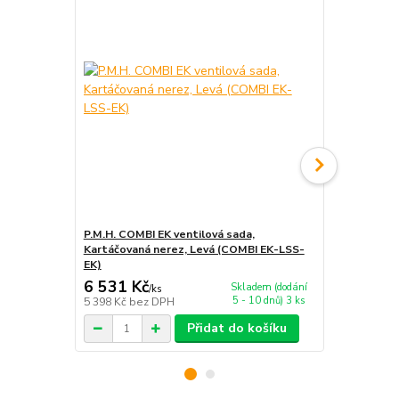
P.M.H. COMBI EK ventilová sada,
P.M.H. EASY 
Kartáčovaná nerez, Levá (COMBI EK-LSS-
chrom (EAS
EK)
6 531 Kč
2 726 Kč
Skladem (dodání
/
ks
5 - 10 dnů) 3 ks
5 398 Kč
bez DPH
2 253 Kč
bez
Přidat do košíku