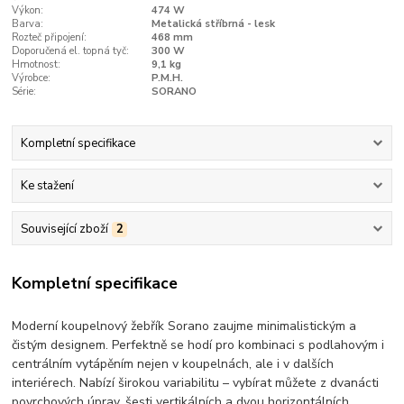
Výkon:
474 W
Barva:
Metalická stříbrná - lesk
Rozteč připojení:
468 mm
Doporučená el. topná tyč:
300 W
Hmotnost:
9,1 kg
Výrobce:
P.M.H.
Série:
SORANO
Kompletní specifikace
Ke stažení
Související zboží
2
Kompletní specifikace
Moderní koupelnový žebřík Sorano zaujme minimalistickým a
čistým designem. Perfektně se hodí pro kombinaci s podlahovým i
centrálním vytápěním nejen v koupelnách, ale i v dalších
interiérech. Nabízí širokou variabilitu – vybírat můžete z dvanácti
povrchových úprav, šesti vertikálních a dvou horizontálních