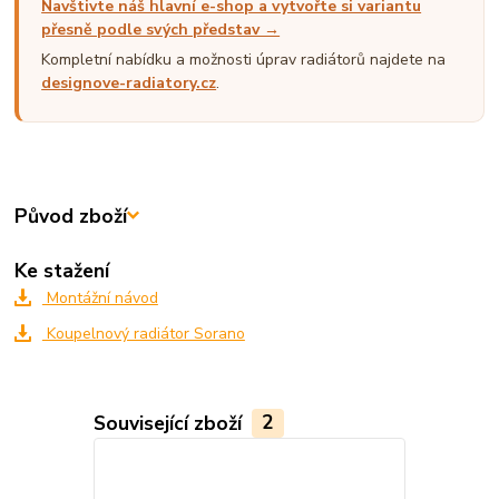
Navštivte náš hlavní e-shop a vytvořte si variantu
přesně podle svých představ →
Kompletní nabídku a možnosti úprav radiátorů najdete na
designove-radiatory.cz
.
Původ zboží
Ke stažení
Montážní návod
Koupelnový radiátor Sorano
Související zboží
2