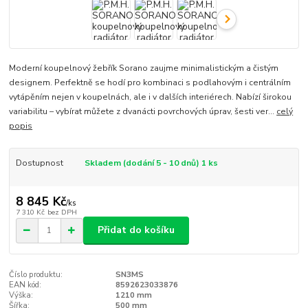
Moderní koupelnový žebřík Sorano zaujme minimalistickým a čistým
designem. Perfektně se hodí pro kombinaci s podlahovým i centrálním
vytápěním nejen v koupelnách, ale i v dalších interiérech. Nabízí širokou
variabilitu – vybírat můžete z dvanácti povrchových úprav, šesti ver...
celý
popis
Dostupnost
Skladem (dodání 5 - 10 dnů) 1 ks
8 845 Kč
/
ks
7 310 Kč
bez DPH
Přidat do košíku
Číslo produktu:
SN3MS
EAN kód:
8592623033876
Výška:
1210 mm
Šířka:
500 mm