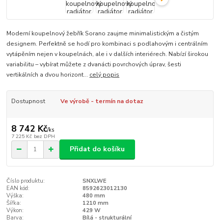
Moderní koupelnový žebřík Sorano zaujme minimalistickým a čistým
designem. Perfektně se hodí pro kombinaci s podlahovým i centrálním
vytápěním nejen v koupelnách, ale i v dalších interiérech. Nabízí širokou
variabilitu – vybírat můžete z dvanácti povrchových úprav, šesti
vertikálních a dvou horizont...
celý popis
Dostupnost
Ve výrobě - termín na dotaz
8 742 Kč
/
ks
7 225 Kč
bez DPH
Přidat do košíku
Číslo produktu:
SNXLWE
EAN kód:
8592623012130
Výška:
480 mm
Šířka:
1210 mm
Výkon:
429 W
Barva:
Bílá - strukturální