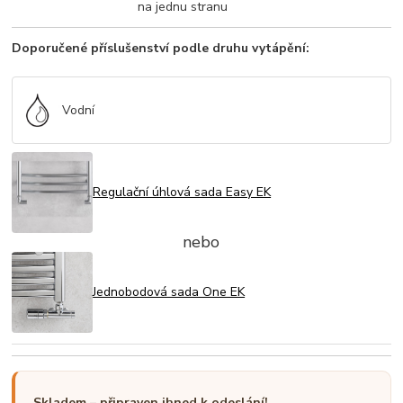
na jednu stranu
Doporučené příslušenství podle druhu vytápění:
Vodní
Regulační úhlová sada Easy EK
nebo
Jednobodová sada One EK
Skladem – připraven ihned k odeslání!