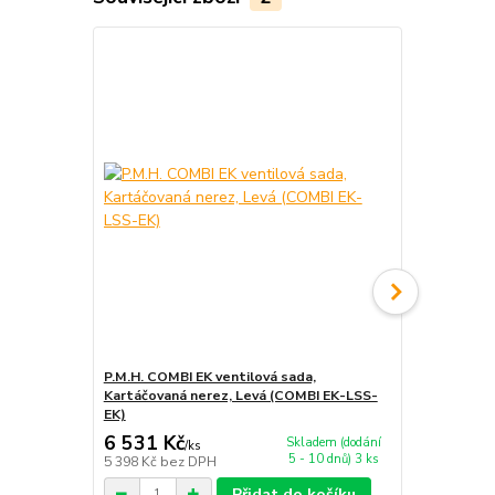
P.M.H. COMBI EK ventilová sada,
P.M.H. EASY 
Kartáčovaná nerez, Levá (COMBI EK-LSS-
chrom (EAS
EK)
6 531 Kč
2 726 Kč
Skladem (dodání
/
ks
5 - 10 dnů) 3 ks
5 398 Kč
bez DPH
2 253 Kč
bez
Přidat do košíku