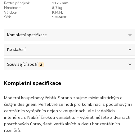
Rozteč připojení:
1175 mm
Hmotnost:
8,7 kg
Výrobce:
P.M.H.
Série:
SORANO
Kompletní specifikace
Ke stažení
Související zboží
2
Kompletní specifikace
Moderní koupelnový žebřík Sorano zaujme minimalistickým a
čistým designem. Perfektně se hodí pro kombinaci s podlahovým i
centrálním vytápěním nejen v koupelnách, ale i v dalších
interiérech. Nabízí širokou variabilitu – vybírat můžete z dvanácti
povrchových úprav, šesti vertikálních a dvou horizontálních
rozměrů.