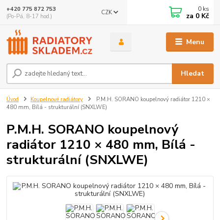
0
ks
+420 775 872 753
CZK
za
0 Kč
(Po-Pá, 8-17 hod.)
Menu
Hledat
Úvod
Koupelnové radiátory
P.M.H. SORANO koupelnový radiátor 1210 ×
480 mm, Bílá - strukturální (SNXLWE)
P.M.H. SORANO koupelnový
radiátor 1210 × 480 mm, Bílá -
strukturální (SNXLWE)