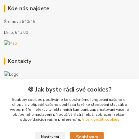
Kde nás najdete
Šromova 640/45
Brno, 643 00
Kontakty
🍪 Jak byste rádi své cookies?
+420 775 872 753
(Po-Pá, 8-17 hod.)
Soubory cookies používáme ke správnému fungování našeho e-
shopu a v případě vašeho souhlasu také ke sledování statistik o
webu, měření efektivity reklamních kampaní, zapamatování vašeho
info@radiatory-skladem.cz
oblíbeného nastavení při používání stránek, či zobrazení reklam
odpovídajících vašim preferencím.
Více k využití cookies
Souhlasím
Nastavení