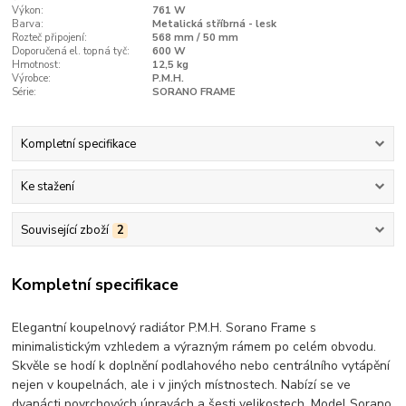
Výkon:
761 W
Barva:
Metalická stříbrná - lesk
Rozteč připojení:
568 mm / 50 mm
Doporučená el. topná tyč:
600 W
Hmotnost:
12,5 kg
Výrobce:
P.M.H.
Série:
SORANO FRAME
Kompletní specifikace
Ke stažení
Související zboží
2
Kompletní specifikace
Elegantní koupelnový radiátor P.M.H. Sorano Frame s
minimalistickým vzhledem a výrazným rámem po celém obvodu.
Skvěle se hodí k doplnění podlahového nebo centrálního vytápění
nejen v koupelnách, ale i v jiných místnostech. Nabízí se ve
dvanácti povrchových úpravách a šesti velikostech. Model Sorano