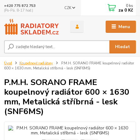
0
ks
+420 775 872 753
CZK
za
0 Kč
(Po-Pá, 8-17 hod.)
Menu
Hledat
Úvod
Koupelnové radiátory
P.M.H. SORANO FRAME koupelnový radiátor
600 × 1630 mm, Metalická stříbrná - lesk (SNF6MS)
P.M.H. SORANO FRAME
koupelnový radiátor 600 × 1630
mm, Metalická stříbrná - lesk
(SNF6MS)