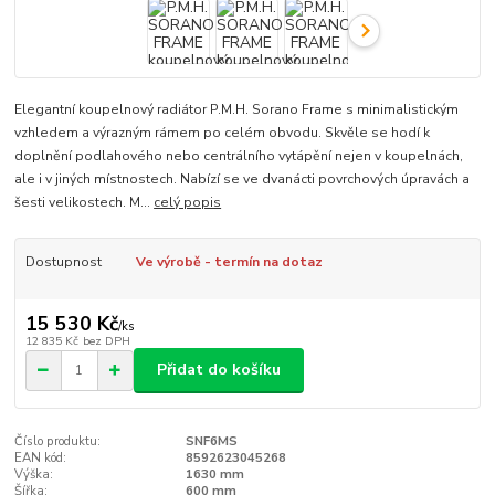
Elegantní koupelnový radiátor P.M.H. Sorano Frame s minimalistickým
vzhledem a výrazným rámem po celém obvodu. Skvěle se hodí k
doplnění podlahového nebo centrálního vytápění nejen v koupelnách,
ale i v jiných místnostech. Nabízí se ve dvanácti povrchových úpravách a
šesti velikostech. M...
celý popis
Dostupnost
Ve výrobě - termín na dotaz
15 530 Kč
/
ks
12 835 Kč
bez DPH
Přidat do košíku
Číslo produktu:
SNF6MS
EAN kód:
8592623045268
Výška:
1630 mm
Šířka:
600 mm