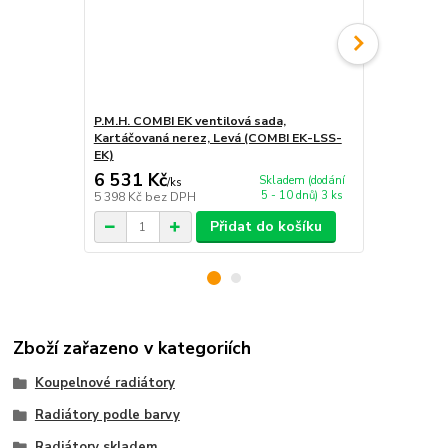
P.M.H. COMBI EK ventilová sada,
P.M.H. EASY 
Kartáčovaná nerez, Levá (COMBI EK-LSS-
chrom (EAS
EK)
6 531 Kč
2 726 Kč
Skladem (dodání
/
ks
5 - 10 dnů) 3 ks
5 398 Kč
bez DPH
2 253 Kč
bez
Přidat do košíku
Zboží zařazeno v kategoriích
Koupelnové radiátory
Radiátory podle barvy
Radiátory skladem