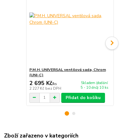
P.M.H. UNIVERSAL ventilová sada, Chrom
P.M.H. TWIN
(UNI-C)
(TWIN EK-C
2 695 Kč
4 032 Kč
Skladem (dodání
/
ks
5 - 10 dnů) 10 ks
2 227 Kč
bez DPH
3 332 Kč
bez
Přidat do košíku
Zboží zařazeno v kategoriích