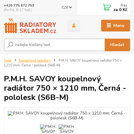
0
ks
+420 775 872 753
CZK
za
0 Kč
(Po-Pá, 8-17 hod.)
Menu
Hledat
Úvod
Koupelnové radiátory
P.M.H. SAVOY koupelnový radiátor 750 ×
1210 mm, Černá - pololesk (S6B-M)
P.M.H. SAVOY koupelnový
radiátor 750 × 1210 mm, Černá -
pololesk (S6B-M)