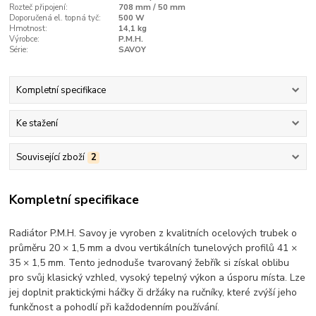
Rozteč připojení:
708 mm / 50 mm
Doporučená el. topná tyč:
500 W
Hmotnost:
14,1 kg
Výrobce:
P.M.H.
Série:
SAVOY
Kompletní specifikace
Ke stažení
Související zboží
2
Kompletní specifikace
Radiátor P.M.H. Savoy je vyroben z kvalitních ocelových trubek o
průměru 20 × 1,5 mm a dvou vertikálních tunelových profilů 41 ×
35 × 1,5 mm. Tento jednoduše tvarovaný žebřík si získal oblibu
pro svůj klasický vzhled, vysoký tepelný výkon a úsporu místa. Lze
jej doplnit praktickými háčky či držáky na ručníky, které zvýší jeho
funkčnost a pohodlí při každodenním používání.