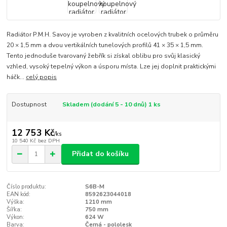
Radiátor P.M.H. Savoy je vyroben z kvalitních ocelových trubek o průměru
20 × 1,5 mm a dvou vertikálních tunelových profilů 41 × 35 × 1,5 mm.
Tento jednoduše tvarovaný žebřík si získal oblibu pro svůj klasický
vzhled, vysoký tepelný výkon a úsporu místa. Lze jej doplnit praktickými
háčk...
celý popis
Dostupnost
Skladem (dodání 5 - 10 dnů) 1 ks
12 753 Kč
/
ks
10 540 Kč
bez DPH
Přidat do košíku
Číslo produktu:
S6B-M
EAN kód:
8592623044018
Výška:
1210 mm
Šířka:
750 mm
Výkon:
624 W
Barva:
Černá - pololesk