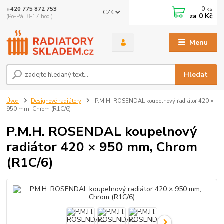
0
ks
+420 775 872 753
CZK
za
0 Kč
(Po-Pá, 8-17 hod.)
Menu
Hledat
Úvod
Designové radiátory
P.M.H. ROSENDAL koupelnový radiátor 420 ×
950 mm, Chrom (R1C/6)
P.M.H. ROSENDAL koupelnový
radiátor 420 × 950 mm, Chrom
(R1C/6)