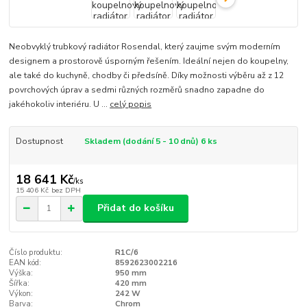
Neobvyklý trubkový radiátor Rosendal, který zaujme svým moderním
designem a prostorově úsporným řešením. Ideální nejen do koupelny,
ale také do kuchyně, chodby či předsíně. Díky možnosti výběru až z 12
povrchových úprav a sedmi různých rozměrů snadno zapadne do
jakéhokoliv interiéru. U ...
celý popis
Dostupnost
Skladem (dodání 5 - 10 dnů) 6 ks
18 641 Kč
/
ks
15 406 Kč
bez DPH
Přidat do košíku
Číslo produktu:
R1C/6
EAN kód:
8592623002216
Výška:
950 mm
Šířka:
420 mm
Výkon:
242 W
Barva:
Chrom