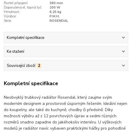
Rozteč připojení:
380 mm
Doporučená el. topná tyč:
200 W
Hmotnost:
8,25 kg
Výrobce:
P.M.H.
Série:
ROSENDAL
Kompletní specifikace
Ke stažení
Související zboží
2
Kompletní specifikace
Neobvyklý trubkový radiátor Rosendal, který zaujme svým
moderním designem a prostorově úsporným řešením. Ideální nejen
do koupelny, ale také do kuchyně, chodby či předsíně. Díky
možnosti výběru až z 12 povrchových úprav a sedmi různých
rozměrů snadno zapadne do jakéhokoliv interiéru. U výškových
modelů je radiátor navíc vybaven praktickými háčky pro pohodlné