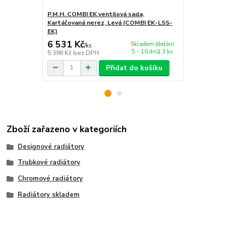
P.M.H. COMBI EK ventilová sada,
P.M.H. LINE 
Kartáčovaná nerez, Levá (COMBI EK-LSS-
EK)
6 531 Kč
5 286 Kč
Skladem (dodání
/
ks
5 - 10 dnů) 3 ks
5 398 Kč
bez DPH
4 369 Kč
bez
Přidat do košíku
Zboží zařazeno v kategoriích
Designové radiátory
Trubkové radiátory
Chromové radiátory
Radiátory skladem