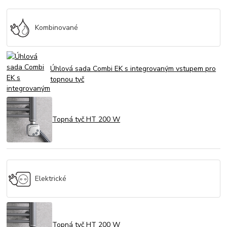
Kombinované
Úhlová sada Combi EK s integrovaným vstupem pro
topnou tyč
Topná tyč HT 200 W
Elektrické
Topná tyč HT 200 W