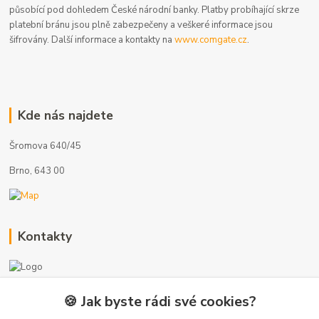
působící pod dohledem České národní banky. Platby probíhající skrze
platební bránu jsou plně zabezpečeny a veškeré informace jsou
šifrovány. Další informace a kontakty na
www.comgate.cz
.
Kde nás najdete
Šromova 640/45
Brno, 643 00
Kontakty
🍪 Jak byste rádi své cookies?
+420 775 872 753
(Po-Pá, 8-17 hod.)