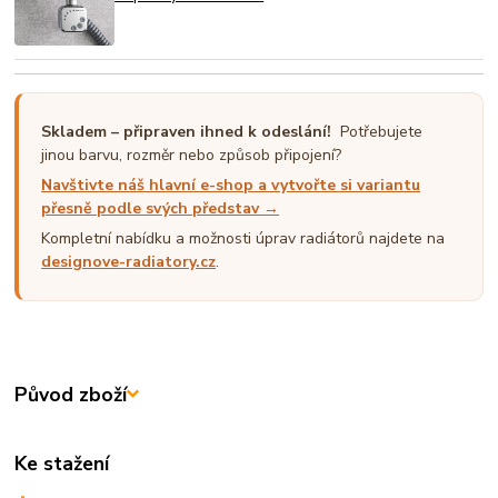
Skladem – připraven ihned k odeslání!
Potřebujete
jinou barvu, rozměr nebo způsob připojení?
Navštivte náš hlavní e-shop a vytvořte si variantu
přesně podle svých představ →
Kompletní nabídku a možnosti úprav radiátorů najdete na
designove-radiatory.cz
.
Původ zboží
Ke stažení