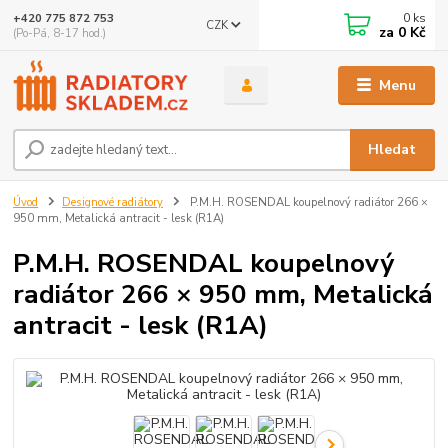
0
ks
+420 775 872 753
CZK
za
0 Kč
(Po-Pá, 8-17 hod.)
Menu
Hledat
Úvod
Designové radiátory
P.M.H. ROSENDAL koupelnový radiátor 266 ×
950 mm, Metalická antracit - lesk (R1A)
P.M.H. ROSENDAL koupelnový
radiátor 266 × 950 mm, Metalická
antracit - lesk (R1A)