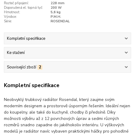
Rozteč připojení:
228 mm
Doporučená el. topná tyč:
200 W
Hmotnost:
5,6 kg
Výrobce:
P.M.H.
Série:
ROSENDAL
Kompletní specifikace
Ke stažení
Související zboží
2
Kompletní specifikace
Neobvyklý trubkový radiátor Rosendal, který zaujme svým
moderním designem a prostorově úsporným řešením. Ideální nejen
do koupelny, ale také do kuchyně, chodby či předsíně. Díky
možnosti výběru až z 12 povrchových úprav a sedmi různých
rozměrů snadno zapadne do jakéhokoliv interiéru. U výškových
modelů je radiátor navíc vybaven praktickými háčky pro pohodlné