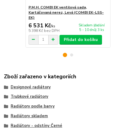
P.M.H. COMBI EK ventilová sada,
P.M.H. LINE 
Kartáčovaná nerez, Levá (COMBI EK-LSS-
EK)
6 531 Kč
5 286 Kč
Skladem (dodání
/
ks
5 - 10 dnů) 3 ks
5 398 Kč
bez DPH
4 369 Kč
bez
Přidat do košíku
Zboží zařazeno v kategoriích
Designové radiátory
Trubkové radiátory
Radiátory podle barvy
Radiátory skladem
Radiátory - odstíny Černé