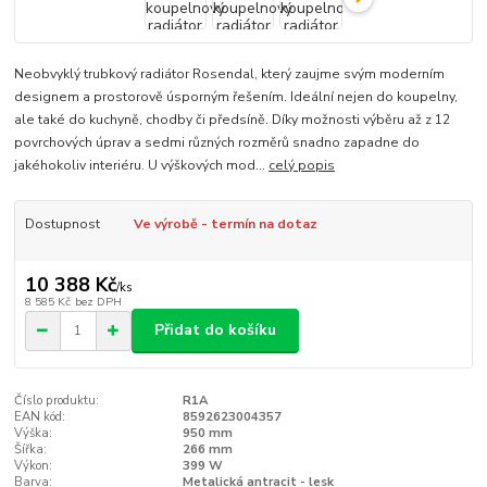
Neobvyklý trubkový radiátor Rosendal, který zaujme svým moderním
designem a prostorově úsporným řešením. Ideální nejen do koupelny,
ale také do kuchyně, chodby či předsíně. Díky možnosti výběru až z 12
povrchových úprav a sedmi různých rozměrů snadno zapadne do
jakéhokoliv interiéru. U výškových mod...
celý popis
Dostupnost
Ve výrobě - termín na dotaz
10 388 Kč
/
ks
8 585 Kč
bez DPH
Přidat do košíku
Číslo produktu:
R1A
EAN kód:
8592623004357
Výška:
950 mm
Šířka:
266 mm
Výkon:
399 W
Barva:
Metalická antracit - lesk